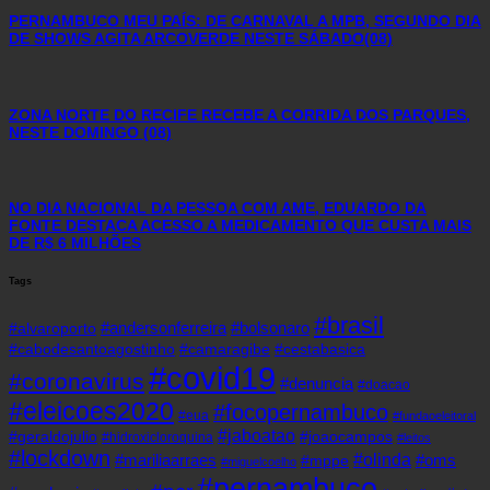
PERNAMBUCO MEU PAÍS: DE CARNAVAL A MPB, SEGUNDO DIA
DE SHOWS AGITA ARCOVERDE NESTE SÁBADO(08)
ZONA NORTE DO RECIFE RECEBE A CORRIDA DOS PARQUES,
NESTE DOMINGO (08)
NO DIA NACIONAL DA PESSOA COM AME, EDUARDO DA
FONTE DESTACA ACESSO A MEDICAMENTO QUE CUSTA MAIS
DE R$ 6 MILHÕES
Tags
#brasil
#andersonferreira
#bolsonaro
#alvaroporto
#cabodesantoagostinho
#camaragibe
#cestabasica
#covid19
#coronavirus
#denuncia
#doacao
#eleicoes2020
#focopernambuco
#eua
#fundaoeleitoral
#jaboatao
#geraldojulio
#joaocampos
#hidroxicloroquina
#leitos
#lockdown
#olinda
#mariliaarraes
#oms
#mppe
#miguelcoelho
#pernambuco