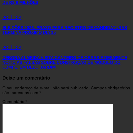
DE R$ 6 MILHÕES
POLÍTICA
ELEIÇÕES 2026: PRAZO PARA REGISTRO DE CANDIDATURAS
TERMINA PRÓXIMO DIA 15
POLÍTICA
DÉBORA ALMEIDA VISITA CANTEIRO DE OBRAS E DESMENTE
NOTÍCIAS FALSAS SOBRE CONSTRUÇÃO DE MÓDULO DO
CBMPE, EM BELO JARDIM
Deixe um comentário
O seu endereço de e-mail não será publicado.
Campos obrigatórios
são marcados com
*
Comentário
*