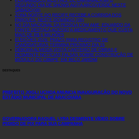
SEGUNDO DIA DE SHOWS AGITA ARCOVERDE NESTE
SÁBADO(08)
ZONA NORTE DO RECIFE RECEBE A CORRIDA DOS
PARQUES, NESTE DOMINGO (08)
NO DIA NACIONAL DA PESSOA COM AME, EDUARDO DA
FONTE DESTACA ACESSO A MEDICAMENTO QUE CUSTA
MAIS DE R$ 6 MILHÕES
ELEIÇÕES 2026: PRAZO PARA REGISTRO DE
CANDIDATURAS TERMINA PRÓXIMO DIA 15
DÉBORA ALMEIDA VISITA CANTEIRO DE OBRAS E
DESMENTE NOTÍCIAS FALSAS SOBRE CONSTRUÇÃO DE
MÓDULO DO CBMPE, EM BELO JARDIM
DESTAQUES
PREFEITO JOGLI UCHOA ANUNCIA INAUGURAÇÃO DO NOVO
ESTÁDIO MUNICIPAL DE ARAÇOIABA
GOVERNADORA RAQUEL LYRA DESMENTE VÍDEO SOBRE
PEDIDO DE PIX PARA SUA CAMPANHA