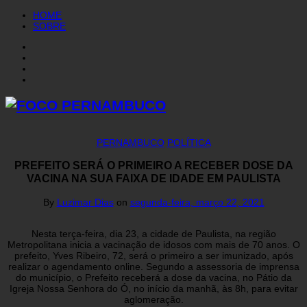
HOME
SOBRE
PERNAMBUCO
POLÍTICA
PREFEITO SERÁ O PRIMEIRO A RECEBER DOSE DA
VACINA NA SUA FAIXA DE IDADE EM PAULISTA
By
Luzimar Dias
on
segunda-feira, março 22, 2021
Nesta terça-feira, dia 23, a cidade de Paulista, na região
Metropolitana inicia a vacinação de idosos com mais de 70 anos. O
prefeito, Yves Ribeiro, 72, será o primeiro a ser imunizado, após
realizar o agendamento online. Segundo a assessoria de imprensa
do município, o Prefeito receberá a dose da vacina, no Pátio da
Igreja Nossa Senhora do Ó, no início da manhã, às 8h, para evitar
aglomeração.