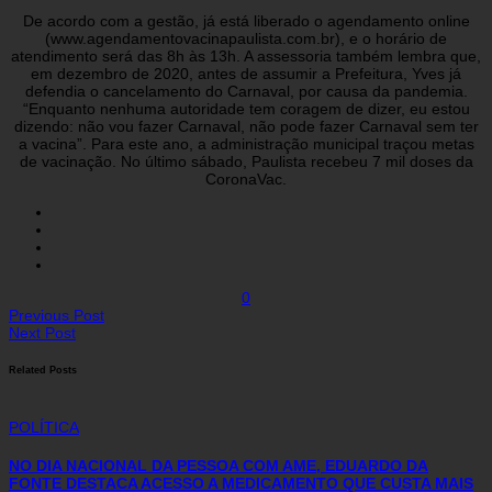
De acordo com a gestão, já está liberado o agendamento online
(www.agendamentovacinapaulista.com.br), e o horário de
atendimento será das 8h às 13h. A assessoria também lembra que,
em dezembro de 2020, antes de assumir a Prefeitura, Yves já
defendia o cancelamento do Carnaval, por causa da pandemia.
“Enquanto nenhuma autoridade tem coragem de dizer, eu estou
dizendo: não vou fazer Carnaval, não pode fazer Carnaval sem ter
a vacina”. Para este ano, a administração municipal traçou metas
de vacinação. No último sábado, Paulista recebeu 7 mil doses da
CoronaVac.
0
Previous Post
Next Post
Related Posts
POLÍTICA
NO DIA NACIONAL DA PESSOA COM AME, EDUARDO DA
FONTE DESTACA ACESSO A MEDICAMENTO QUE CUSTA MAIS