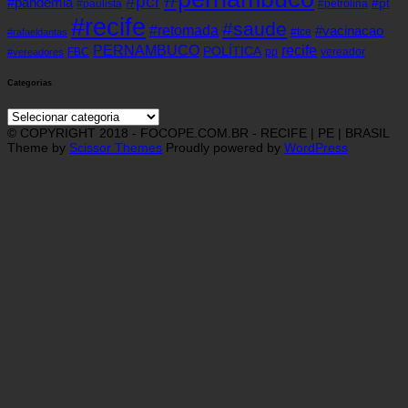
#pcr
#pandemia
#pt
#paulista
#petrolina
#recife
#saude
#retomada
#vacinacao
#tce
#rafaeldantas
recife
PERNAMBUCO
POLÍTICA
FBC
pp
vereador
#vereadores
Categorias
Categorias
© COPYRIGHT 2018 - FOCOPE.COM.BR - RECIFE | PE | BRASIL
Theme by
Scissor Themes
Proudly powered by
WordPress