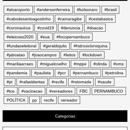
#alvaroporto
#andersonferreira
#bolsonaro
#brasil
#cabodesantoagostinho
#camaragibe
#cestabasica
#coronavirus
#covid19
#denuncia
#doacao
#eleicoes2020
#eua
#focopernambuco
#fundaoeleitoral
#geraldojulio
#hidroxicloroquina
#jaboatao
#joaocampos
#leitos
#lockdown
#mariliaarraes
#miguelcoelho
#mppe
#olinda
#oms
#pandemia
#paulista
#pcr
#pernambuco
#petrolina
#pt
#rafaeldantas
#recife
#retomada
#saude
#tce
#vacinacao
#vereadores
FBC
PERNAMBUCO
POLÍTICA
pp
recife
vereador
Categorias
Categorias