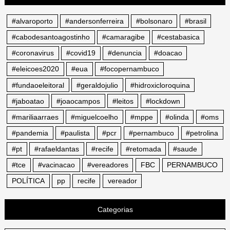
#alvaroporto
#andersonferreira
#bolsonaro
#brasil
#cabodesantoagostinho
#camaragibe
#cestabasica
#coronavirus
#covid19
#denuncia
#doacao
#eleicoes2020
#eua
#focopernambuco
#fundaoeleitoral
#geraldojulio
#hidroxicloroquina
#jaboatao
#joaocampos
#leitos
#lockdown
#mariliaarraes
#miguelcoelho
#mppe
#olinda
#oms
#pandemia
#paulista
#pcr
#pernambuco
#petrolina
#pt
#rafaeldantas
#recife
#retomada
#saude
#tce
#vacinacao
#vereadores
FBC
PERNAMBUCO
POLÍTICA
pp
recife
vereador
Categorias