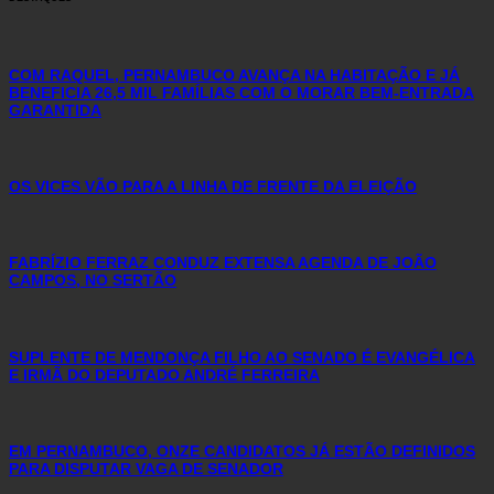
COM RAQUEL, PERNAMBUCO AVANÇA NA HABITAÇÃO E JÁ
BENEFICIA 26,5 MIL FAMÍLIAS COM O MORAR BEM-ENTRADA
GARANTIDA
OS VICES VÃO PARA A LINHA DE FRENTE DA ELEIÇÃO
FABRÍZIO FERRAZ CONDUZ EXTENSA AGENDA DE JOÃO
CAMPOS, NO SERTÃO
SUPLENTE DE MENDONÇA FILHO AO SENADO É EVANGÉLICA
E IRMÃ DO DEPUTADO ANDRÉ FERREIRA
EM PERNAMBUCO, ONZE CANDIDATOS JÁ ESTÃO DEFINIDOS
PARA DISPUTAR VAGA DE SENADOR