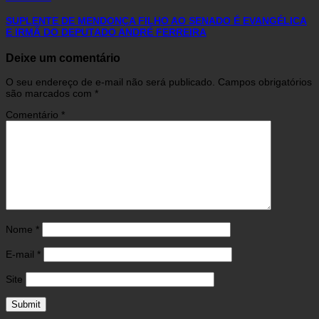
SUPLENTE DE MENDONÇA FILHO AO SENADO É EVANGÉLICA
E IRMÃ DO DEPUTADO ANDRÉ FERREIRA
Deixe um comentário
O seu endereço de e-mail não será publicado.
Campos obrigatórios
são marcados com
*
Comentário
*
Nome
*
E-mail
*
Site