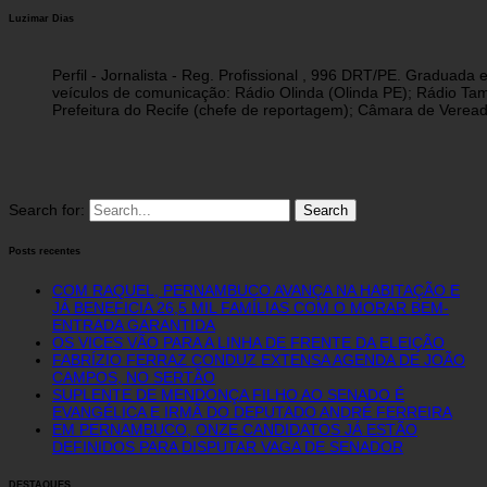
Luzimar Dias
Perfil - Jornalista - Reg. Profissional , 996 DRT/PE. Graduad
veículos de comunicação: Rádio Olinda (Olinda PE); Rádio Tam
Prefeitura do Recife (chefe de reportagem); Câmara de Vereado
Search for:
Posts recentes
COM RAQUEL, PERNAMBUCO AVANÇA NA HABITAÇÃO E
JÁ BENEFICIA 26,5 MIL FAMÍLIAS COM O MORAR BEM-
ENTRADA GARANTIDA
OS VICES VÃO PARA A LINHA DE FRENTE DA ELEIÇÃO
FABRÍZIO FERRAZ CONDUZ EXTENSA AGENDA DE JOÃO
CAMPOS, NO SERTÃO
SUPLENTE DE MENDONÇA FILHO AO SENADO É
EVANGÉLICA E IRMÃ DO DEPUTADO ANDRÉ FERREIRA
EM PERNAMBUCO, ONZE CANDIDATOS JÁ ESTÃO
DEFINIDOS PARA DISPUTAR VAGA DE SENADOR
DESTAQUES