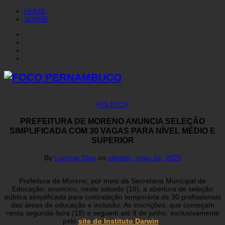
HOME
SOBRE
POLÍTICA
PREFEITURA DE MORENO ANUNCIA SELEÇÃO
SIMPLIFICADA COM 30 VAGAS PARA NÍVEL MÉDIO E
SUPERIOR
By
Luzimar Dias
on
sábado, maio 16, 2026
Prefeitura de Moreno, por meio da Secretaria Municipal de
Educação, anunciou, neste sábado (16), a abertura de seleção
pública simplificada para contratação temporária de 30 profissionais
das áreas de educação e inclusão. As inscrições, que começam
nesta segunda-feira (18) e seguem até 8 de junho, exclusivamente
pelo
site do Instituto Darwin
.