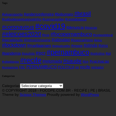
Tags
#brasil
#andersonferreira
#bolsonaro
#alvaroporto
#cabodesantoagostinho
#camaragibe
#cestabasica
#covid19
#coronavirus
#denuncia
#doacao
#eleicoes2020
#focopernambuco
#eua
#fundaoeleitoral
#jaboatao
#geraldojulio
#joaocampos
#hidroxicloroquina
#leitos
#lockdown
#olinda
#mariliaarraes
#oms
#mppe
#miguelcoelho
#pernambuco
#pcr
#pandemia
#pt
#paulista
#petrolina
#recife
#saude
#retomada
#vacinacao
#tce
#rafaeldantas
recife
PERNAMBUCO
POLÍTICA
FBC
pp
vereador
#vereadores
Categorias
Categorias
© COPYRIGHT 2018 - FOCOPE.COM.BR - RECIFE | PE | BRASIL
Theme by
Scissor Themes
Proudly powered by
WordPress