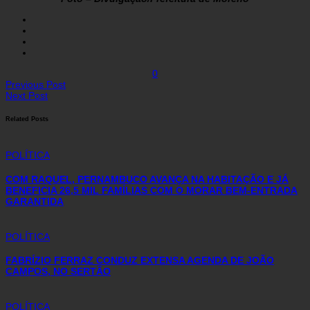
0
Previous Post
Next Post
Related Posts
POLÍTICA
COM RAQUEL, PERNAMBUCO AVANÇA NA HABITAÇÃO E JÁ
BENEFICIA 26,5 MIL FAMÍLIAS COM O MORAR BEM-ENTRADA
GARANTIDA
POLÍTICA
FABRÍZIO FERRAZ CONDUZ EXTENSA AGENDA DE JOÃO
CAMPOS, NO SERTÃO
POLÍTICA