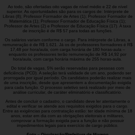
Ao todo, são ofertadas oito vagas de nível médio e 22 de nível
superior. As oportunidades são para os cargos de: Intérprete de
Libras (8); Professor Formador de Artes (1); Professor Formador de
Matemática (1); Professor Formador de Educação Física (1);
Professor de Artes (2) e Professor de Educação Física (17). A taxa
de inscrição é de R$ 57 para todas as funções.
Os salários variam conforme o cargo. Para intérprete de Libras, a
remuneração é de R$ 1.621. Já os de professores formadores é R$
17,48 por hora/aula, com carga horária de 180 horas-aula –
enquanto os professores terão remuneração de R$ 14,92 por
hora/aula, com carga horária máxima de 255 horas-aula.
Do total de vagas, 5% serão reservadas para pessoas com
deficiência (PCD). A seleção terá validade de um ano, podendo ser
prorrogada por igual período. Os candidatos poderão realizar mais
de uma inscrição, desde que apresentem a documentação exigida
para cada função. O processo seletivo será realizado por meio de
análise curricular, de caráter eliminatório e classificatório.
Antes de concluir o cadastro, o candidato deve ler atentamente o
edital e verificar se atende aos requisitos exigidos para o cargo.
Entre as exigências para contratação estão: ter idade mínima de 18
anos, estar em dia com as obrigações eleitorais e militares,
comprovar a formação exigida para a função e não possuir
impedimentos legais para exercício de cargo público.
Foto – Divulgação/Prefeitura de Moreno