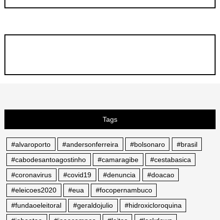
Tags
#alvaroporto
#andersonferreira
#bolsonaro
#brasil
#cabodesantoagostinho
#camaragibe
#cestabasica
#coronavirus
#covid19
#denuncia
#doacao
#eleicoes2020
#eua
#focopernambuco
#fundaoeleitoral
#geraldojulio
#hidroxicloroquina