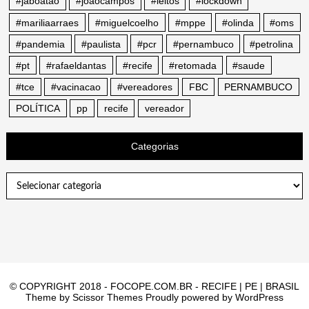
#jaboatao
#joaocampos
#leitos
#lockdown
#mariliaarraes
#miguelcoelho
#mppe
#olinda
#oms
#pandemia
#paulista
#pcr
#pernambuco
#petrolina
#pt
#rafaeldantas
#recife
#retomada
#saude
#tce
#vacinacao
#vereadores
FBC
PERNAMBUCO
POLÍTICA
pp
recife
vereador
Categorias
Categorias
© COPYRIGHT 2018 - FOCOPE.COM.BR - RECIFE | PE | BRASIL
Theme by
Scissor Themes
Proudly powered by
WordPress