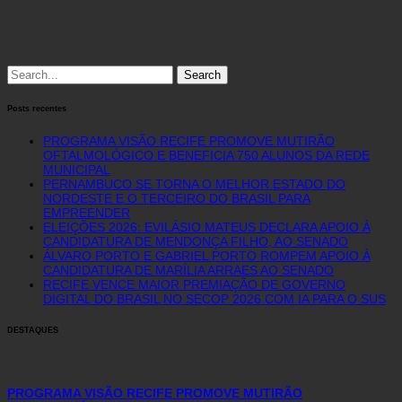
Search
for:
Posts recentes
PROGRAMA VISÃO RECIFE PROMOVE MUTIRÃO
OFTALMOLÓGICO E BENEFICIA 750 ALUNOS DA REDE
MUNICIPAL
PERNAMBUCO SE TORNA O MELHOR ESTADO DO
NORDESTE E O TERCEIRO DO BRASIL PARA
EMPREENDER
ELEIÇÕES 2026: EVILÁSIO MATEUS DECLARA APOIO À
CANDIDATURA DE MENDONÇA FILHO, AO SENADO
ÁLVARO PORTO E GABRIEL PORTO ROMPEM APOIO À
CANDIDATURA DE MARÍLIA ARRAES AO SENADO
RECIFE VENCE MAIOR PREMIAÇÃO DE GOVERNO
DIGITAL DO BRASIL NO SECOP 2026 COM IA PARA O SUS
DESTAQUES
PROGRAMA VISÃO RECIFE PROMOVE MUTIRÃO