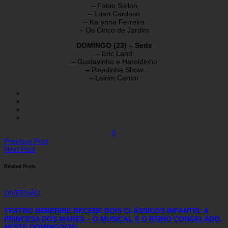
– Fabio Sollon
– Luan Cardoso
– Karynna Ferreira
– Os Cinco de Jardim
DOMINGO (23) – Sede
– Eric Land
– Gustavinho e Haroldinho
– Pisadinha Show
– Loirim Cantor
0
Previous Post
Next Post
Related Posts
DIVERSÃO
TEATRO BEBERIBE RECEBE DOIS CLÁSSICOS INFANTIS: A
PRINCESA DOS MARES – O MUSICAL E O REINO CONGELADO,
NESTE DOMINGO(26)