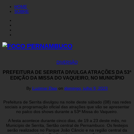
HOME
SOBRE
DIVERSÃO
PREFEITURA DE SERRITA DIVULGA ATRAÇÕES DA 53ª
EDIÇÃO DA MISSA DO VAQUEIRO, NO MUNICÍPIO
By
Luzimar Dias
on
domingo, julho 9, 2023
Prefeitura de Serrita divulgou na noite deste sábado (08) nas redes
sociais a programação oficial das atrações que vão se apresentar
no palco dos shows durante a 53ª Missa do Vaqueiro.
A festa acontece durante cinco dias, de 19 a 23 deste mês, no
Município de Serrita, Sertão central de Pernambuco. Os festejos
serão realizados no Parque João Câncio e na região central da