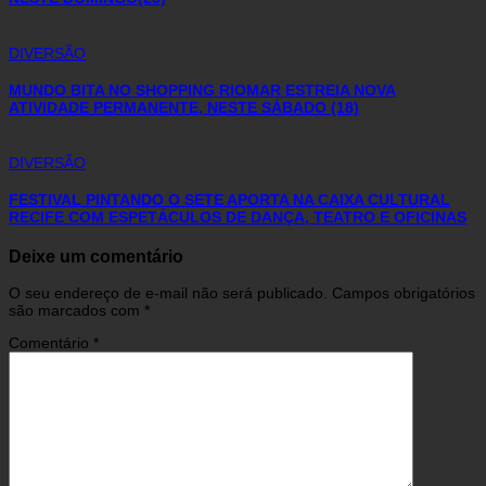
DIVERSÃO
MUNDO BITA NO SHOPPING RIOMAR ESTREIA NOVA
ATIVIDADE PERMANENTE, NESTE SÁBADO (18)
DIVERSÃO
FESTIVAL PINTANDO O SETE APORTA NA CAIXA CULTURAL
RECIFE COM ESPETÁCULOS DE DANÇA, TEATRO E OFICINAS
Deixe um comentário
O seu endereço de e-mail não será publicado.
Campos obrigatórios
são marcados com
*
Comentário
*