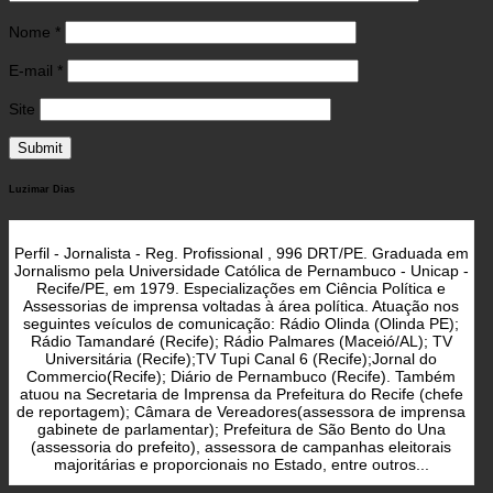
Nome
*
E-mail
*
Site
Luzimar Dias
Perfil - Jornalista - Reg. Profissional , 996 DRT/PE. Graduada em
Jornalismo pela Universidade Católica de Pernambuco - Unicap -
Recife/PE, em 1979. Especializações em Ciência Política e
Assessorias de imprensa voltadas à área política. Atuação nos
seguintes veículos de comunicação: Rádio Olinda (Olinda PE);
Rádio Tamandaré (Recife); Rádio Palmares (Maceió/AL); TV
Universitária (Recife);TV Tupi Canal 6 (Recife);Jornal do
Commercio(Recife); Diário de Pernambuco (Recife). Também
atuou na Secretaria de Imprensa da Prefeitura do Recife (chefe
de reportagem); Câmara de Vereadores(assessora de imprensa
gabinete de parlamentar); Prefeitura de São Bento do Una
(assessoria do prefeito), assessora de campanhas eleitorais
majoritárias e proporcionais no Estado, entre outros...