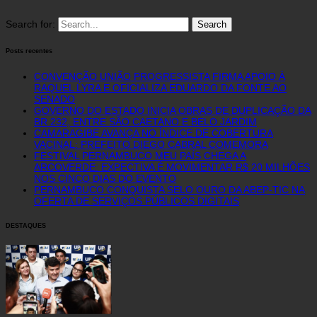
Search for:
Posts recentes
CONVENÇÃO UNIÃO PROGRESSISTA FIRMA APOIO À
RAQUEL LYRA E OFICIALIZA EDUARDO DA FONTE AO
SENADO
GOVERNO DO ESTADO INICIA OBRAS DE DUPLICAÇÃO DA
BR 232, ENTRE SÃO CAETANO E BELO JARDIM
CAMARAGIBE AVANÇA NO ÍNDICE DE COBERTURA
VACINAL: PREFEITO DIEGO CABRAL COMEMORA
FESTIVAL PERNAMBUCO MEU PAÍS CHEGA A
ARCOVERDE: EXPECTIVA É MOVIMENTAR R$ 20 MILHÕES
NOS CINCO DIAS DO EVENTO
PERNAMBUCO CONQUISTA SELO OURO DA ABEP-TIC NA
OFERTA DE SERVIÇOS PÚBLICOS DIGITAIS
DESTAQUES