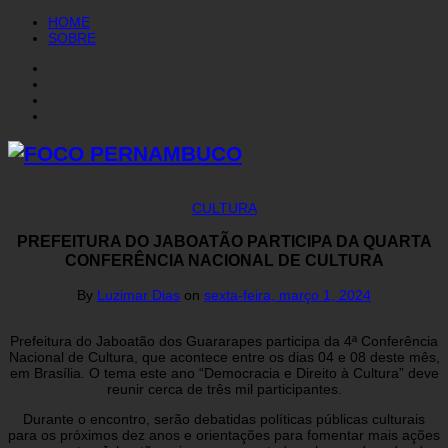
HOME
SOBRE
CULTURA
PREFEITURA DO JABOATÃO PARTICIPA DA QUARTA
CONFERÊNCIA NACIONAL DE CULTURA
By
Luzimar Dias
on
sexta-feira, março 1, 2024
Prefeitura do Jaboatão dos Guararapes participa da 4ª Conferência
Nacional de Cultura, que acontece entre os dias 04 e 08 deste mês,
em Brasília. O tema este ano “Democracia e Direito à Cultura” deve
reunir cerca de três mil participantes.
Durante o encontro, serão debatidas políticas públicas culturais
para os próximos dez anos e orientações para fomentar mais ações