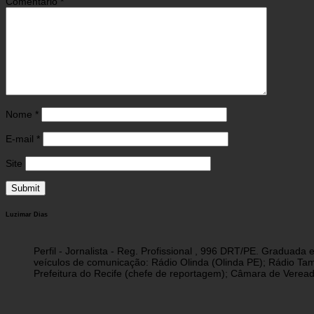
Comentário
*
Nome
*
E-mail
*
Site
Luzimar Dias
Perfil - Jornalista - Reg. Profissional , 996 DRT/PE. Graduad
veículos de comunicação: Rádio Olinda (Olinda PE); Rádio Tam
Prefeitura do Recife (chefe de reportagem); Câmara de Vereado