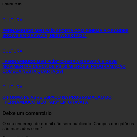
Related Posts
CULTURA
PERNAMBUCO MEU PAÍS APORTA COM CINEMA E GRANDES
SHOWS EM GRAVATÁ, NESTA SEXTA(31)
CULTURA
“PERNAMBUCO MEU PAÍS” CHEGA A GRAVATÁ E DEVE
MOVIMENTAR CERCA DE R$ 50 MILHÕES: PROGRAMAÇÃO
COMEÇA NESTA QUARTA(29)
CULTURA
O FORMA PE ABRE ESPAÇO NA PROGRAMAÇÃO DO
“PERNAMBUCO MEU PAÍS” EM GRAVATÁ
Deixe um comentário
O seu endereço de e-mail não será publicado.
Campos obrigatórios
são marcados com
*