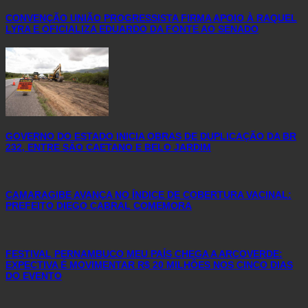
CONVENÇÃO UNIÃO PROGRESSISTA FIRMA APOIO À RAQUEL
LYRA E OFICIALIZA EDUARDO DA FONTE AO SENADO
GOVERNO DO ESTADO INICIA OBRAS DE DUPLICAÇÃO DA BR
232, ENTRE SÃO CAETANO E BELO JARDIM
CAMARAGIBE AVANÇA NO ÍNDICE DE COBERTURA VACINAL:
PREFEITO DIEGO CABRAL COMEMORA
FESTIVAL PERNAMBUCO MEU PAÍS CHEGA A ARCOVERDE:
EXPECTIVA É MOVIMENTAR R$ 20 MILHÕES NOS CINCO DIAS
DO EVENTO