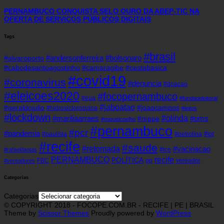
PERNAMBUCO CONQUISTA SELO OURO DA ABEP-TIC NA
OFERTA DE SERVIÇOS PÚBLICOS DIGITAIS
Tags
#brasil
#andersonferreira
#bolsonaro
#alvaroporto
#cabodesantoagostinho
#camaragibe
#cestabasica
#covid19
#coronavirus
#denuncia
#doacao
#eleicoes2020
#focopernambuco
#eua
#fundaoeleitoral
#jaboatao
#geraldojulio
#joaocampos
#hidroxicloroquina
#leitos
#lockdown
#olinda
#mariliaarraes
#oms
#mppe
#miguelcoelho
#pernambuco
#pcr
#pandemia
#pt
#paulista
#petrolina
#recife
#saude
#retomada
#vacinacao
#tce
#rafaeldantas
recife
PERNAMBUCO
POLÍTICA
FBC
pp
vereador
#vereadores
Categorias
Categorias
© COPYRIGHT 2018 - FOCOPE.COM.BR - RECIFE | PE | BRASIL
Theme by
Scissor Themes
Proudly powered by
WordPress