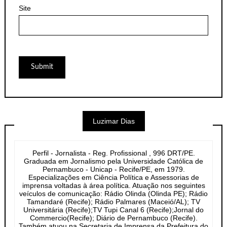
Site
Luzimar Dias
Perfil - Jornalista - Reg. Profissional , 996 DRT/PE.
Graduada em Jornalismo pela Universidade Católica de
Pernambuco - Unicap - Recife/PE, em 1979.
Especializações em Ciência Política e Assessorias de
imprensa voltadas à área política. Atuação nos seguintes
veículos de comunicação: Rádio Olinda (Olinda PE); Rádio
Tamandaré (Recife); Rádio Palmares (Maceió/AL); TV
Universitária (Recife);TV Tupi Canal 6 (Recife);Jornal do
Commercio(Recife); Diário de Pernambuco (Recife).
Também atuou na Secretaria de Imprensa da Prefeitura do