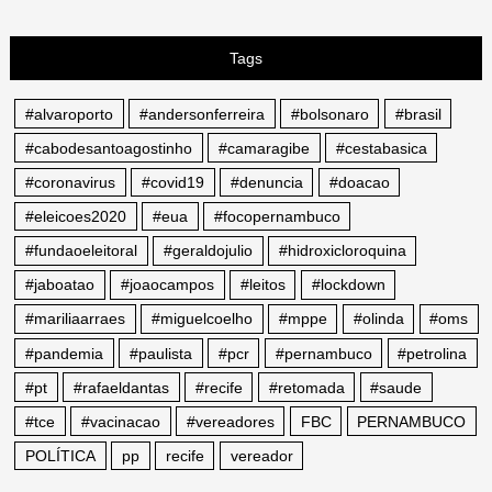
Tags
#alvaroporto
#andersonferreira
#bolsonaro
#brasil
#cabodesantoagostinho
#camaragibe
#cestabasica
#coronavirus
#covid19
#denuncia
#doacao
#eleicoes2020
#eua
#focopernambuco
#fundaoeleitoral
#geraldojulio
#hidroxicloroquina
#jaboatao
#joaocampos
#leitos
#lockdown
#mariliaarraes
#miguelcoelho
#mppe
#olinda
#oms
#pandemia
#paulista
#pcr
#pernambuco
#petrolina
#pt
#rafaeldantas
#recife
#retomada
#saude
#tce
#vacinacao
#vereadores
FBC
PERNAMBUCO
POLÍTICA
pp
recife
vereador