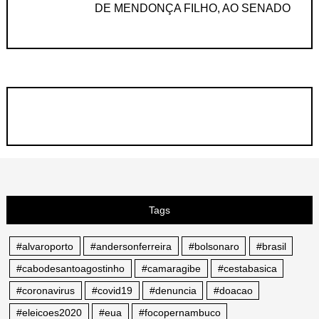
DE MENDONÇA FILHO, AO SENADO
Tags
#alvaroporto
#andersonferreira
#bolsonaro
#brasil
#cabodesantoagostinho
#camaragibe
#cestabasica
#coronavirus
#covid19
#denuncia
#doacao
#eleicoes2020
#eua
#focopernambuco