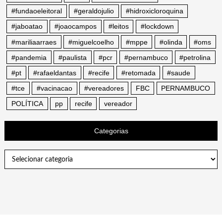
#fundaoeleitoral
#geraldojulio
#hidroxicloroquina
#jaboatao
#joaocampos
#leitos
#lockdown
#mariliaarraes
#miguelcoelho
#mppe
#olinda
#oms
#pandemia
#paulista
#pcr
#pernambuco
#petrolina
#pt
#rafaeldantas
#recife
#retomada
#saude
#tce
#vacinacao
#vereadores
FBC
PERNAMBUCO
POLÍTICA
pp
recife
vereador
Categorias
Categorias