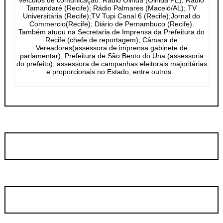
veículos de comunicação: Rádio Olinda (Olinda PE); Rádio
Tamandaré (Recife); Rádio Palmares (Maceió/AL); TV
Universitária (Recife);TV Tupi Canal 6 (Recife);Jornal do
Commercio(Recife); Diário de Pernambuco (Recife).
Também atuou na Secretaria de Imprensa da Prefeitura do
Recife (chefe de reportagem); Câmara de
Vereadores(assessora de imprensa gabinete de
parlamentar); Prefeitura de São Bento do Una (assessoria
do prefeito), assessora de campanhas eleitorais majoritárias
e proporcionais no Estado, entre outros...