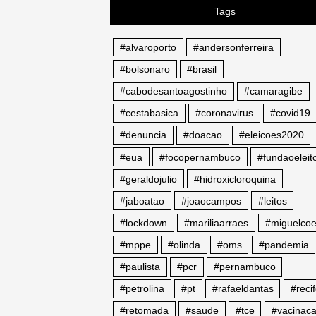
Tags
#alvaroporto
#andersonferreira
#bolsonaro
#brasil
#cabodesantoagostinho
#camaragibe
#cestabasica
#coronavirus
#covid19
#denuncia
#doacao
#eleicoes2020
#eua
#focopernambuco
#fundaoeleito
#geraldojulio
#hidroxicloroquina
#jaboatao
#joaocampos
#leitos
#lockdown
#mariliaarraes
#miguelcoe
#mppe
#olinda
#oms
#pandemia
#paulista
#pcr
#pernambuco
#petrolina
#pt
#rafaeldantas
#reci
#retomada
#saude
#tce
#vacinac