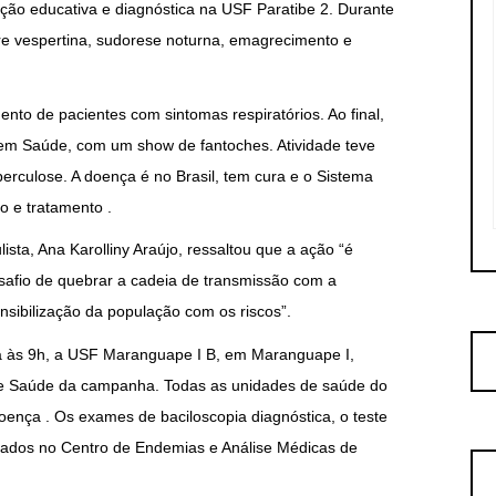
 ação educativa e diagnóstica na USF Paratibe 2. Durante
re vespertina, sudorese noturna, emagrecimento e
ento de pacientes com sintomas respiratórios. Ao final,
em Saúde, com um show de fantoches. Atividade teve
erculose. A doença é no Brasil, tem cura e o Sistema
o e tratamento .
lista, Ana Karolliny Araújo, ressaltou que a ação “é
afio de quebrar a cadeia de transmissão com a
nsibilização da população com os riscos”.
 a às 9h, a USF Maranguape I B, em Maranguape I,
e Saúde da campanha. Todas as unidades de saúde do
 doença . Os exames de baciloscopia diagnóstica, o teste
izados no Centro de Endemias e Análise Médicas de