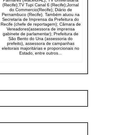
Palmares (Maceió/AL); TV Universitária
(Recife);TV Tupi Canal 6 (Recife);Jornal
do Commercio(Recife); Diário de
Pernambuco (Recife). Também atuou na
Secretaria de Imprensa da Prefeitura do
Recife (chefe de reportagem); Câmara de
Vereadores(assessora de imprensa
gabinete de parlamentar); Prefeitura de
São Bento do Una (assessoria do
prefeito), assessora de campanhas
eleitorais majoritárias e proporcionais no
Estado, entre outros...