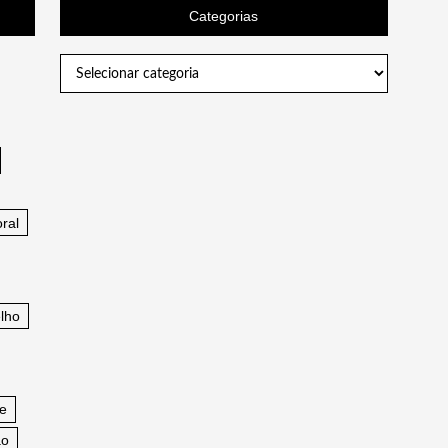
Categorias
Categorias
ral
lho
fe
ao