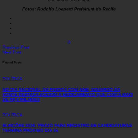
Fotos: Rodolfo Loepert/ Prefeitura do Recife
0
Previous Post
Next Post
Related Posts
POLÍTICA
NO DIA NACIONAL DA PESSOA COM AME, EDUARDO DA
FONTE DESTACA ACESSO A MEDICAMENTO QUE CUSTA MAIS
DE R$ 6 MILHÕES
POLÍTICA
ELEIÇÕES 2026: PRAZO PARA REGISTRO DE CANDIDATURAS
TERMINA PRÓXIMO DIA 15