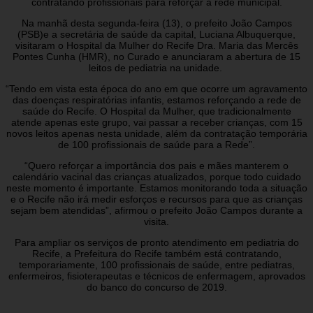
contratando profissionais para reforçar a rede municipal.
Na manhã desta segunda-feira (13), o prefeito João Campos
(PSB)e a secretária de saúde da capital, Luciana Albuquerque,
visitaram o Hospital da Mulher do Recife Dra. Maria das Mercês
Pontes Cunha (HMR), no Curado e anunciaram a abertura de 15
leitos de pediatria na unidade.
“Tendo em vista esta época do ano em que ocorre um agravamento
das doenças respiratórias infantis, estamos reforçando a rede de
saúde do Recife. O Hospital da Mulher, que tradicionalmente
atende apenas este grupo, vai passar a receber crianças, com 15
novos leitos apenas nesta unidade, além da contratação temporária
de 100 profissionais de saúde para a Rede”.
“Quero reforçar a importância dos pais e mães manterem o
calendário vacinal das crianças atualizados, porque todo cuidado
neste momento é importante. Estamos monitorando toda a situação
e o Recife não irá medir esforços e recursos para que as crianças
sejam bem atendidas”, afirmou o prefeito João Campos durante a
visita.
Para ampliar os serviços de pronto atendimento em pediatria do
Recife, a Prefeitura do Recife também está contratando,
temporariamente, 100 profissionais de saúde, entre pediatras,
enfermeiros, fisioterapeutas e técnicos de enfermagem, aprovados
do banco do concurso de 2019.