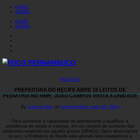
HOME
SOBRE
HOME
SOBRE
POLÍTICA
PREFEITURA DO RECIFE ABRE 15 LEITOS DE
PEDIATRIA NO HMR: JOÃO CAMPOS VISITA A UNIDADE
By
Luzimar Dias
on
segunda-feira, maio 13, 2024
Para aumentar a capacidade de atendimento e qualificar a
assistência de saúde a crianças, em um cenário de aumento das
síndromes respiratórias agudas graves (SRAGs), típico desta época
do ano, a Prefeitura do Recife está abrindo leitos pediátricos e