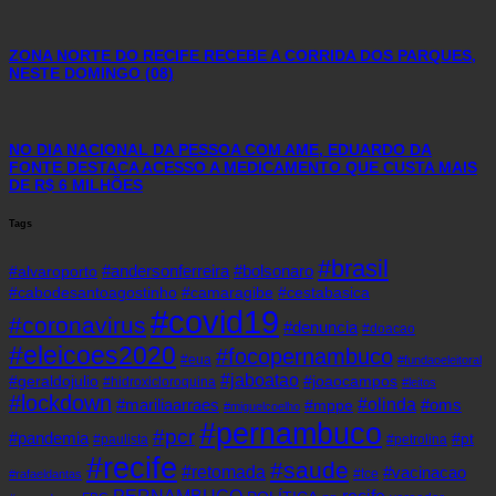
ZONA NORTE DO RECIFE RECEBE A CORRIDA DOS PARQUES,
NESTE DOMINGO (08)
NO DIA NACIONAL DA PESSOA COM AME, EDUARDO DA
FONTE DESTACA ACESSO A MEDICAMENTO QUE CUSTA MAIS
DE R$ 6 MILHÕES
Tags
#brasil
#andersonferreira
#bolsonaro
#alvaroporto
#cabodesantoagostinho
#camaragibe
#cestabasica
#covid19
#coronavirus
#denuncia
#doacao
#eleicoes2020
#focopernambuco
#eua
#fundaoeleitoral
#jaboatao
#geraldojulio
#joaocampos
#hidroxicloroquina
#leitos
#lockdown
#olinda
#mariliaarraes
#oms
#mppe
#miguelcoelho
#pernambuco
#pcr
#pandemia
#pt
#paulista
#petrolina
#recife
#saude
#retomada
#vacinacao
#tce
#rafaeldantas
recife