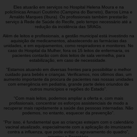
Eles atuarão em serviços no Hospital Helena Moura e na
policlínicas Amauri Coutinho (Campina do Barreto), Barros Lima e
Arnaldo Marques (Ibura). Os profissionais também prestarão
serviço à Rede de Saúde do Recife, pelo tempo necessário até a
redução da incidência das SRAGs.
Além de leitos e profissionais, a gestão municipal está investindo na
aquisição de medicamentos, abastecendo as farmácias das
unidades, e em equipamentos, como respiradores e monitores. No
caso do Hospital da Mulher, fora os 15 leitos de enfermaria, os
pacientes contarão com dois leitos de sala vermelha, para
estabilização, em caso de necessidade.
“Estamos atuando em diversas frentes para possibilitar o melhor
cuidado para bebês e crianças. Verificamos, nos últimos dias, um
aumento importante da procura de pacientes nas nossas unidades
com emergência em pediatria, grande parte deles oriundos de
outros municípios e regiões do Estado”.
“Com mais leitos, podemos ampliar a oferta e, com mais
profissionais, concentrar os esforços assistenciais de modo a
recuperar mais rapidamente a saúde das pessoas internadas. Não
podemos, no entanto, esquecer da prevenção”.
“Por isso, é fundamental que as crianças estejam com o calendário
vacinal atualizado, especialmente com a aplicação do imunizante
contra a influenza, que pode evitar o agravamento do quadro”,
orientou a Secretária.