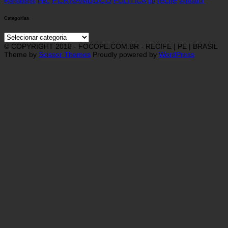
PERNAMBUCO
POLÍTICA
FBC
pp
vereador
#vereadores
Categorias
Categorias
© COPYRIGHT 2018 - FOCOPE.COM.BR - RECIFE | PE | BRASIL
Theme by
Scissor Themes
Proudly powered by
WordPress