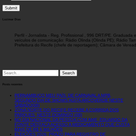
Luzimar Dias
Perfil - Jornalista - Reg. Profissional , 996 DRT/PE. Graduad
veículos de comunicação: Rádio Olinda (Olinda PE); Rádio Tam
Prefeitura do Recife (chefe de reportagem); Câmara de Vereado
Search
for:
Posts recentes
PERNAMBUCO MEU PAÍS: DE CARNAVAL A MPB,
SEGUNDO DIA DE SHOWS AGITA ARCOVERDE NESTE
SÁBADO(08)
ZONA NORTE DO RECIFE RECEBE A CORRIDA DOS
PARQUES, NESTE DOMINGO (08)
NO DIA NACIONAL DA PESSOA COM AME, EDUARDO DA
FONTE DESTACA ACESSO A MEDICAMENTO QUE CUSTA
MAIS DE R$ 6 MILHÕES
ELEIÇÕES 2026: PRAZO PARA REGISTRO DE