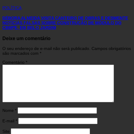
POLÍTICA
DÉBORA ALMEIDA VISITA CANTEIRO DE OBRAS E DESMENTE
NOTÍCIAS FALSAS SOBRE CONSTRUÇÃO DE MÓDULO DO
CBMPE, EM BELO JARDIM
Deixe um comentário
O seu endereço de e-mail não será publicado.
Campos obrigatórios
são marcados com
*
Comentário
*
Nome
*
E-mail
*
Site