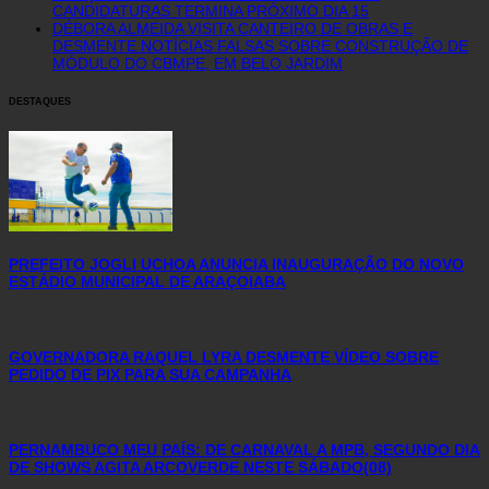
CANDIDATURAS TERMINA PRÓXIMO DIA 15
DÉBORA ALMEIDA VISITA CANTEIRO DE OBRAS E
DESMENTE NOTÍCIAS FALSAS SOBRE CONSTRUÇÃO DE
MÓDULO DO CBMPE, EM BELO JARDIM
DESTAQUES
PREFEITO JOGLI UCHOA ANUNCIA INAUGURAÇÃO DO NOVO
ESTÁDIO MUNICIPAL DE ARAÇOIABA
GOVERNADORA RAQUEL LYRA DESMENTE VÍDEO SOBRE
PEDIDO DE PIX PARA SUA CAMPANHA
PERNAMBUCO MEU PAÍS: DE CARNAVAL A MPB, SEGUNDO DIA
DE SHOWS AGITA ARCOVERDE NESTE SÁBADO(08)