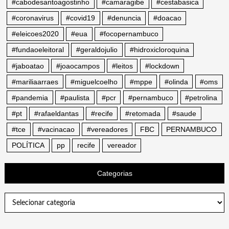
#cabodesantoagostinho
#camaragibe
#cestabasica
#coronavirus
#covid19
#denuncia
#doacao
#eleicoes2020
#eua
#focopernambuco
#fundaoeleitoral
#geraldojulio
#hidroxicloroquina
#jaboatao
#joaocampos
#leitos
#lockdown
#mariliaarraes
#miguelcoelho
#mppe
#olinda
#oms
#pandemia
#paulista
#pcr
#pernambuco
#petrolina
#pt
#rafaeldantas
#recife
#retomada
#saude
#tce
#vacinacao
#vereadores
FBC
PERNAMBUCO
POLÍTICA
pp
recife
vereador
Categorias
Categorias