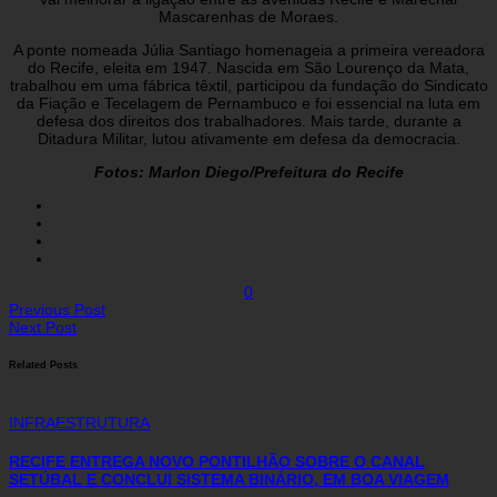
Mascarenhas de Moraes.
A ponte nomeada Júlia Santiago homenageia a primeira vereadora
do Recife, eleita em 1947. Nascida em São Lourenço da Mata,
trabalhou em uma fábrica têxtil, participou da fundação do Sindicato
da Fiação e Tecelagem de Pernambuco e foi essencial na luta em
defesa dos direitos dos trabalhadores. Mais tarde, durante a
Ditadura Militar, lutou ativamente em defesa da democracia.
Fotos: Marlon Diego/Prefeitura do Recife
0
Previous Post
Next Post
Related Posts
INFRAESTRUTURA
RECIFE ENTREGA NOVO PONTILHÃO SOBRE O CANAL
SETÚBAL E CONCLUI SISTEMA BINÁRIO, EM BOA VIAGEM