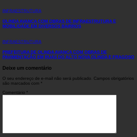
INFRAESTRUTURA
OLINDA AVANÇA COM OBRAS DE INFRAESTRUTURA E
MOBILIDADE EM DIVERSOS BAIRROS
INFRAESTRUTURA
PREFEITURA DE OLINDA AVANÇA COM OBRAS DE
PAVIMENTAÇÃO EM RUAS DO ALTO NOVA OLINDA E FRAGOSO
Deixe um comentário
O seu endereço de e-mail não será publicado.
Campos obrigatórios
são marcados com
*
Comentário
*