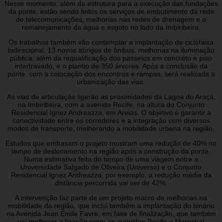
Nesse momento, além da estrutura para a execução das fundações
da ponte, estão sendo feitos os serviços de embutimento da rede
de telecomunicações, melhorias nas redes de drenagem e o
remanejamento da água e esgoto no lado da Imbiribeira.
Os trabalhos também vão contemplar a implantação de ciclofaixa
bidirecional, 13 novos abrigos de ônibus, melhorias na iluminação
pública, além da requalificação dos passeios em concreto e piso
intertravado, e o plantio de 350 árvores. Após a conclusão da
ponte, com a colocação dos encontros e rampas, será realizada a
urbanização das vias.
As vias de articulação ligarão as proximidades da Lagoa do Araçá,
na Imbiribeira, com a avenida Recife, na altura do Conjunto
Residencial Ignez Andreazza, em Areias. O objetivo é garantir a
conectividade entre os corredores e a integração com diversos
modos de transporte, melhorando a mobilidade urbana na região.
Estudos que embasam o projeto mostram uma redução de 40% no
tempo de deslocamento na região após a construção da ponte.
Numa estimativa feita do tempo de uma viagem entre a
Universidade Salgado de Oliveira (Universo) e o Conjunto
Residencial Ignez Andreazza, por exemplo, a redução média da
distância percorrida vai ser de 42%.
A intervenção faz parte de um projeto macro de melhorias na
mobilidade da região, que inclui também a implantação do binário
na Avenida Jean Émile Favre, em fase de finalização, que também
vai melhorar a ligação entre as avenidas Recife e Marechal