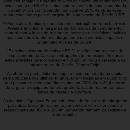
avenidas Tapajós e Engenheiro Alves de Souza, vai contar com um
investimento de R$ 91 milhões, com recursos de financiamento da
Caixa/FGTS e contrapartida municipal de 25%. As obras estão
sendo executadas pela Autarquia de Urbanização do Recife (URB).
“A Ponte Júlia Santiago, que está em construção entre os bairros de
Areias e Imbiribeira, terá mais de 330 metros de comprimento,
contará com 4 faixas de rolamento, passeios e ciclofaixas. Incluirá
nas suas obras também o alargamento das avenidas Tapajós e
Engenheiro Álvares de Souza”.
“É um investimento de mais de R$ 91 milhões com recursos de
financiamento da Caixa e contrapartida do município. As obras
estão previstas para conclusão em 2026”, afirmou a secretária de
Infraestrutura do Recife, Débora Feijó.
As obras da ponte Júlia Santiago, a maior construída na capital
pernambucana nos últimos 40 anos, foram iniciadas em outubro do
ano passado e devem ser finalizadas em 2026. Com 20,4 metros
de largura, o equipamento terá quatro faixas de rolamento, duas
faixas de passeio e ciclofaixa.
As avenidas Tapajós e Engenheiro Alves de Souza serão alargadas
para duas faixas de rolamento por sentido, com extensões de
respectivamente 908m e 1060m, ganhando também paisagismo e
urbanização.