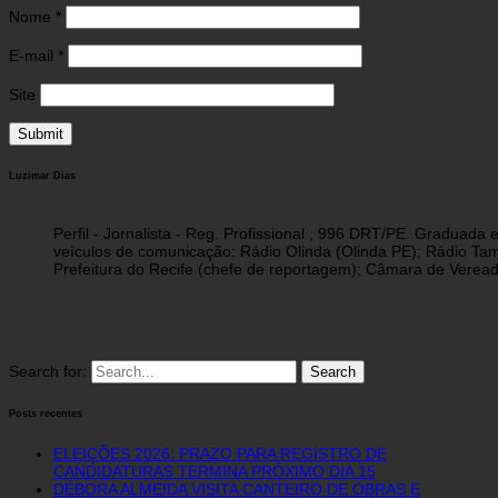
Nome
*
E-mail
*
Site
Luzimar Dias
Perfil - Jornalista - Reg. Profissional , 996 DRT/PE. Graduad
veículos de comunicação: Rádio Olinda (Olinda PE); Rádio Tam
Prefeitura do Recife (chefe de reportagem); Câmara de Vereado
Search for:
Posts recentes
ELEIÇÕES 2026: PRAZO PARA REGISTRO DE
CANDIDATURAS TERMINA PRÓXIMO DIA 15
DÉBORA ALMEIDA VISITA CANTEIRO DE OBRAS E