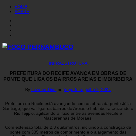
HOME
SOBRE
INFRAESTRUTURA
PREFEITURA DO RECIFE AVANÇA EM OBRAS DE
PONTE QUE LIGA OS BAIRROS AREIAS E IMBIRIBEIRA
By
Luzimar Dias
on
terça-feira, julho 9, 2024
Prefeitura do Recife está avançando com as obras da ponte Júlia
Santiago, que vai ligar os bairros de Areias e Imbiribeira cruzando o
Rio Tejipió, agilizando o fluxo entre as avenidas Recife e
Mascarenhas de Moraes.
Com extensão total de 2,3 quilômetros, incluindo a construção da
ponte com 335 metros de comprimento e o alargamento das