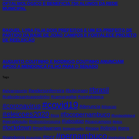
OFTALMOLÓGICO E BENEFICIA 750 ALUNOS DA REDE
MUNICIPAL
RAQUEL LYRA FILIA DOIS PREFEITOS E UM EX-PREFEITO DE
PARTIDO DA BASE DE JOÃO CAMPOS E FORTALECE PROJETO
DE REELEIÇÃO
AUGUSTO COUTINHO E RODRIGO COUTINHO ANUNCIAM
APOIO A MENDONÇA FILHO PARA O SENADO
Tags
#brasil
#andersonferreira
#bolsonaro
#alvaroporto
#cabodesantoagostinho
#camaragibe
#cestabasica
#covid19
#coronavirus
#denuncia
#doacao
#eleicoes2020
#focopernambuco
#eua
#fundaoeleitoral
#jaboatao
#geraldojulio
#joaocampos
#hidroxicloroquina
#leitos
#lockdown
#olinda
#mariliaarraes
#oms
#mppe
#miguelcoelho
#pernambuco
#pcr
#pandemia
#pt
#paulista
#petrolina