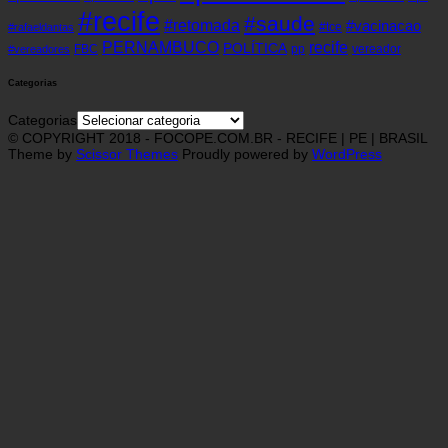
#recife
#saude
#retomada
#vacinacao
#tce
#rafaeldantas
recife
PERNAMBUCO
POLÍTICA
FBC
pp
vereador
#vereadores
Categorias
Categorias
© COPYRIGHT 2018 - FOCOPE.COM.BR - RECIFE | PE | BRASIL
Theme by
Scissor Themes
Proudly powered by
WordPress