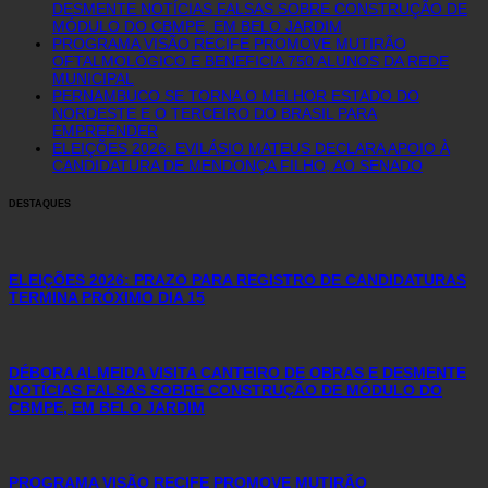
DESMENTE NOTÍCIAS FALSAS SOBRE CONSTRUÇÃO DE
MÓDULO DO CBMPE, EM BELO JARDIM
PROGRAMA VISÃO RECIFE PROMOVE MUTIRÃO
OFTALMOLÓGICO E BENEFICIA 750 ALUNOS DA REDE
MUNICIPAL
PERNAMBUCO SE TORNA O MELHOR ESTADO DO
NORDESTE E O TERCEIRO DO BRASIL PARA
EMPREENDER
ELEIÇÕES 2026: EVILÁSIO MATEUS DECLARA APOIO À
CANDIDATURA DE MENDONÇA FILHO, AO SENADO
DESTAQUES
ELEIÇÕES 2026: PRAZO PARA REGISTRO DE CANDIDATURAS
TERMINA PRÓXIMO DIA 15
DÉBORA ALMEIDA VISITA CANTEIRO DE OBRAS E DESMENTE
NOTÍCIAS FALSAS SOBRE CONSTRUÇÃO DE MÓDULO DO
CBMPE, EM BELO JARDIM
PROGRAMA VISÃO RECIFE PROMOVE MUTIRÃO