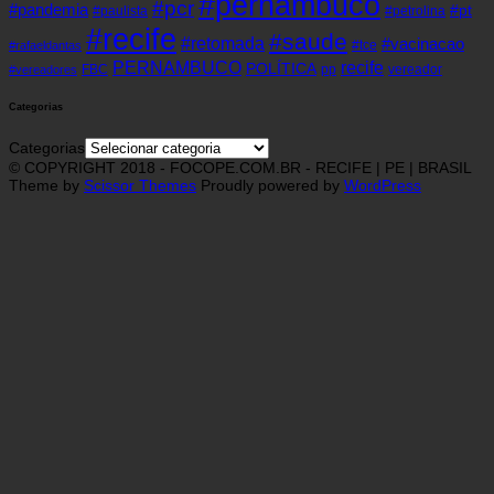
#pernambuco
#pcr
#pandemia
#pt
#paulista
#petrolina
#recife
#saude
#retomada
#vacinacao
#tce
#rafaeldantas
recife
PERNAMBUCO
POLÍTICA
FBC
pp
vereador
#vereadores
Categorias
Categorias
© COPYRIGHT 2018 - FOCOPE.COM.BR - RECIFE | PE | BRASIL
Theme by
Scissor Themes
Proudly powered by
WordPress