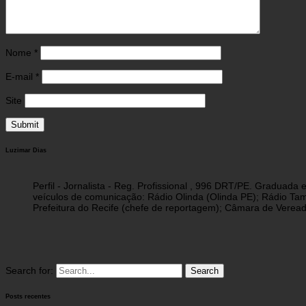
Nome
*
E-mail
*
Site
Luzimar Dias
Perfil - Jornalista - Reg. Profissional , 996 DRT/PE. Graduad
veículos de comunicação: Rádio Olinda (Olinda PE); Rádio Tam
Prefeitura do Recife (chefe de reportagem); Câmara de Vereado
Search for:
Posts recentes