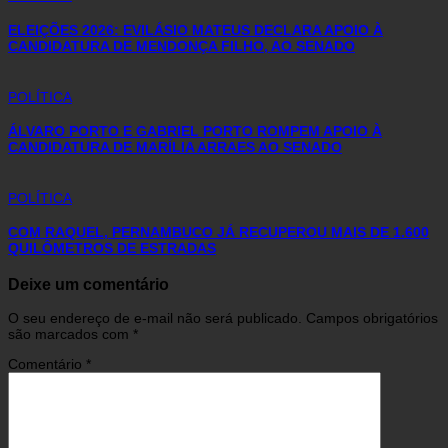
ELEIÇÕES 2026: EVILÁSIO MATEUS DECLARA APOIO À
CANDIDATURA DE MENDONÇA FILHO, AO SENADO
POLÍTICA
ÁLVARO PORTO E GABRIEL PORTO ROMPEM APOIO À
CANDIDATURA DE MARÍLIA ARRAES AO SENADO
POLÍTICA
COM RAQUEL, PERNAMBUCO JÁ RECUPEROU MAIS DE 1.600
QUILÔMETROS DE ESTRADAS
Deixe um comentário
O seu endereço de e-mail não será publicado.
Campos obrigatórios
são marcados com
*
Comentário
*