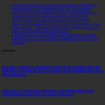
ELEIÇÕES 2026: EVILÁSIO MATEUS DECLARA APOIO À
CANDIDATURA DE MENDONÇA FILHO, AO SENADO
ÁLVARO PORTO E GABRIEL PORTO ROMPEM APOIO À
CANDIDATURA DE MARÍLIA ARRAES AO SENADO
RECIFE VENCE MAIOR PREMIAÇÃO DE GOVERNO
DIGITAL DO BRASIL NO SECOP 2026 COM IA PARA O SUS
COM RAQUEL, PERNAMBUCO JÁ RECUPEROU MAIS DE
1.600 QUILÔMETROS DE ESTRADAS
ELEIÇÕES 2026: EX-VEREADOR DO RECIFE, ALCIDES
CARDOSO É O 2º SUPLENTE DE MENDONÇA FILHO, AO
SENADO
DESTAQUES
RAQUEL LYRA FILIA DOIS PREFEITOS E UM EX-PREFEITO DE
PARTIDO DA BASE DE JOÃO CAMPOS E FORTALECE PROJETO
DE REELEIÇÃO
AUGUSTO COUTINHO E RODRIGO COUTINHO ANUNCIAM
APOIO A MENDONÇA FILHO PARA O SENADO