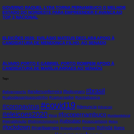
GOVERNO RAQUEL LYRA TORNA PERNAMBUCO O MELHOR
ESTADO DO NORDESTE PARA EMPREENDER E AVANÇA AO
TOP 3 NACIONAL
ELEIÇÕES 2026: EVILÁSIO MATEUS DECLARA APOIO À
CANDIDATURA DE MENDONÇA FILHO, AO SENADO
ÁLVARO PORTO E GABRIEL PORTO ROMPEM APOIO À
CANDIDATURA DE MARÍLIA ARRAES AO SENADO
Tags
#brasil
#andersonferreira
#bolsonaro
#alvaroporto
#cabodesantoagostinho
#camaragibe
#cestabasica
#covid19
#coronavirus
#denuncia
#doacao
#eleicoes2020
#focopernambuco
#eua
#fundaoeleitoral
#jaboatao
#geraldojulio
#joaocampos
#hidroxicloroquina
#leitos
#lockdown
#olinda
#mariliaarraes
#oms
#mppe
#miguelcoelho