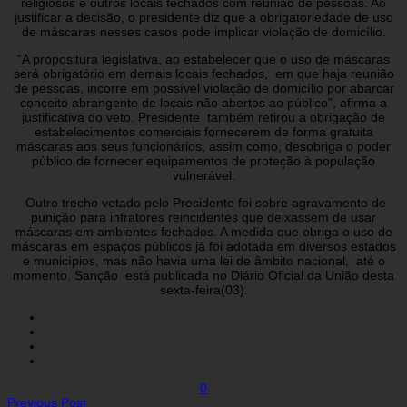
religiosos e outros locais fechados com reunião de pessoas. Ao
justificar a decisão, o presidente diz que a obrigatoriedade de uso
de máscaras nesses casos pode implicar violação de domicílio.
“A propositura legislativa, ao estabelecer que o uso de máscaras
será obrigatório em demais locais fechados, em que haja reunião
de pessoas, incorre em possível violação de domicílio por abarcar
conceito abrangente de locais não abertos ao público”, afirma a
justificativa do veto. Presidente também retirou a obrigação de
estabelecimentos comerciais fornecerem de forma gratuita
máscaras aos seus funcionários, assim como, desobriga o poder
público de fornecer equipamentos de proteção à população
vulnerável.
Outro trecho vetado pelo Presidente foi sobre agravamento de
punição para infratores reincidentes que deixassem de usar
máscaras em ambientes fechados. A medida que obriga o uso de
máscaras em espaços públicos já foi adotada em diversos estados
e municípios, mas não havia uma lei de âmbito nacional, até o
momento. Sanção está publicada no Diário Oficial da União desta
sexta-feira(03).
0
Previous Post