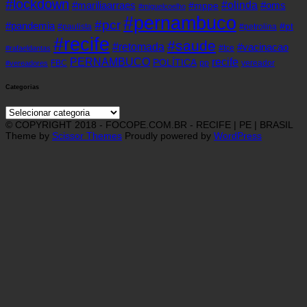
#lockdown
#olinda
#mariliaarraes
#oms
#mppe
#miguelcoelho
#pernambuco
#pcr
#pandemia
#pt
#paulista
#petrolina
#recife
#saude
#retomada
#vacinacao
#tce
#rafaeldantas
recife
PERNAMBUCO
POLÍTICA
FBC
pp
vereador
#vereadores
Categorias
Categorias
© COPYRIGHT 2018 - FOCOPE.COM.BR - RECIFE | PE | BRASIL
Theme by
Scissor Themes
Proudly powered by
WordPress