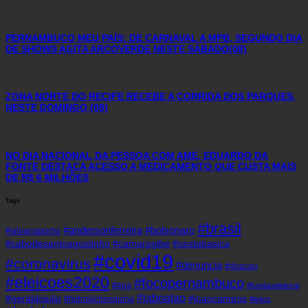
PERNAMBUCO MEU PAÍS: DE CARNAVAL A MPB, SEGUNDO DIA
DE SHOWS AGITA ARCOVERDE NESTE SÁBADO(08)
ZONA NORTE DO RECIFE RECEBE A CORRIDA DOS PARQUES,
NESTE DOMINGO (08)
NO DIA NACIONAL DA PESSOA COM AME, EDUARDO DA
FONTE DESTACA ACESSO A MEDICAMENTO QUE CUSTA MAIS
DE R$ 6 MILHÕES
Tags
#brasil
#andersonferreira
#bolsonaro
#alvaroporto
#cabodesantoagostinho
#camaragibe
#cestabasica
#covid19
#coronavirus
#denuncia
#doacao
#eleicoes2020
#focopernambuco
#eua
#fundaoeleitoral
#jaboatao
#geraldojulio
#joaocampos
#hidroxicloroquina
#leitos