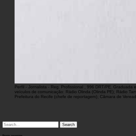
Perfil - Jornalista - Reg. Profissional , 996 DRT/PE. Graduad
veículos de comunicação: Rádio Olinda (Olinda PE); Rádio Tam
Prefeitura do Recife (chefe de reportagem); Câmara de Vereado
Search
for:
Posts recentes