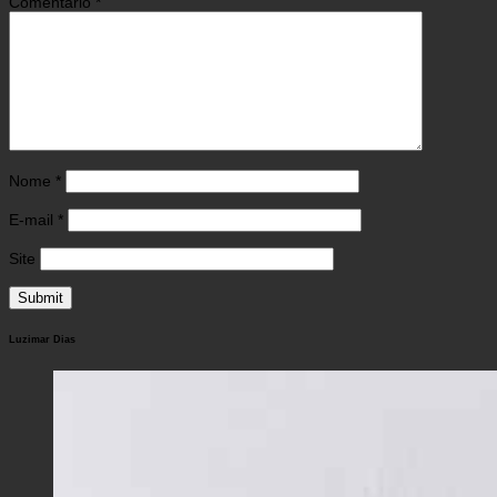
Comentário
*
Nome
*
E-mail
*
Site
Luzimar Dias