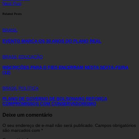
Next Post
Related Posts
BRASIL
EVENTO MARCA OS 30 ANOS DO PLANO REAL
BRASIL
EDUCAÇÃO
INSCRIÇÕES PARA O FIES ENCERRAM NESTA SEXTA-FEIRA
(12)
BRASIL
POLÍTICA
PLANO DE GOVERNO DE BOLSONARO REFORÇA
COMPROMISSOS COM CONSERVADORISMO
Deixe um comentário
O seu endereço de e-mail não será publicado.
Campos obrigatórios
são marcados com
*