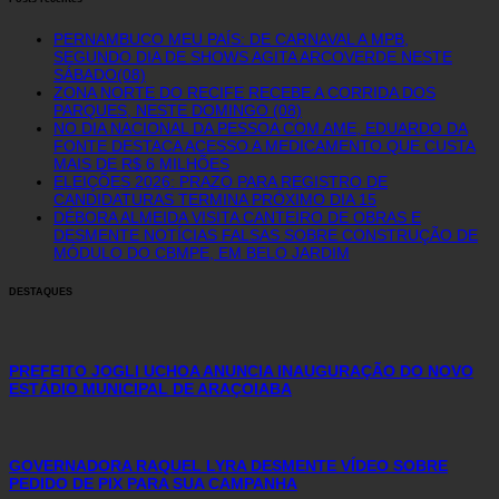
PERNAMBUCO MEU PAÍS: DE CARNAVAL A MPB,
SEGUNDO DIA DE SHOWS AGITA ARCOVERDE NESTE
SÁBADO(08)
ZONA NORTE DO RECIFE RECEBE A CORRIDA DOS
PARQUES, NESTE DOMINGO (08)
NO DIA NACIONAL DA PESSOA COM AME, EDUARDO DA
FONTE DESTACA ACESSO A MEDICAMENTO QUE CUSTA
MAIS DE R$ 6 MILHÕES
ELEIÇÕES 2026: PRAZO PARA REGISTRO DE
CANDIDATURAS TERMINA PRÓXIMO DIA 15
DÉBORA ALMEIDA VISITA CANTEIRO DE OBRAS E
DESMENTE NOTÍCIAS FALSAS SOBRE CONSTRUÇÃO DE
MÓDULO DO CBMPE, EM BELO JARDIM
DESTAQUES
PREFEITO JOGLI UCHOA ANUNCIA INAUGURAÇÃO DO NOVO
ESTÁDIO MUNICIPAL DE ARAÇOIABA
GOVERNADORA RAQUEL LYRA DESMENTE VÍDEO SOBRE
PEDIDO DE PIX PARA SUA CAMPANHA