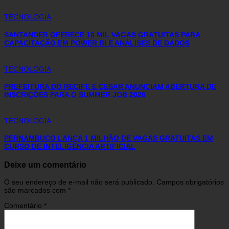
TECNOLOGIA
SANTANDER OFERECE 10 MIL VAGAS GRATUITAS PARA
CAPACITAÇÃO EM POWER BI E ANÁLISES DE DADOS
TECNOLOGIA
PREFEITURA DO RECIFE E CESAR ANUNCIAM ABERTURA DE
INSCRIÇÕES PARA O SUMMER JOB 2026
TECNOLOGIA
PERNAMBUCO LANÇA 1 MILHÃO DE VAGAS GRATUITAS EM
CURSO DE INTELIGÊNCIA ARTIFICIAL
Deixe um comentário
O seu endereço de e-mail não será publicado.
Campos obrigatórios
são marcados com
*
Comentário
*