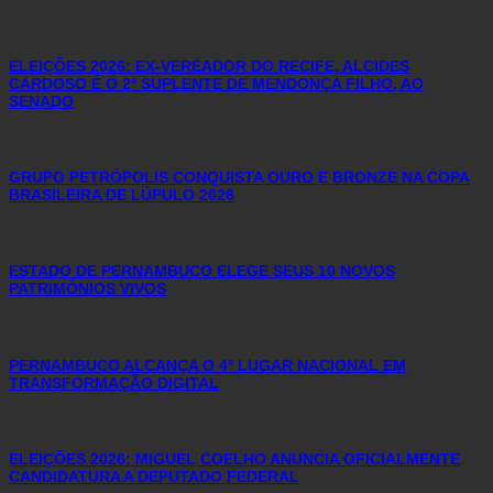
ELEIÇÕES 2026: EX-VEREADOR DO RECIFE, ALCIDES
CARDOSO É O 2º SUPLENTE DE MENDONÇA FILHO, AO
SENADO
GRUPO PETRÓPOLIS CONQUISTA OURO E BRONZE NA COPA
BRASILEIRA DE LÚPULO 2026
ESTADO DE PERNAMBUCO ELEGE SEUS 10 NOVOS
PATRIMÔNIOS VIVOS
PERNAMBUCO ALCANÇA O 4º LUGAR NACIONAL EM
TRANSFORMAÇÃO DIGITAL
ELEIÇÕES 2026: MIGUEL COELHO ANUNCIA OFICIALMENTE
CANDIDATURA A DEPUTADO FEDERAL