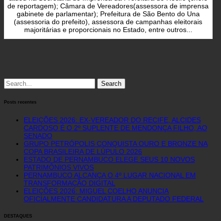
de reportagem); Câmara de Vereadores(assessora de imprensa
gabinete de parlamentar); Prefeitura de São Bento do Una
(assessoria do prefeito), assessora de campanhas eleitorais
majoritárias e proporcionais no Estado, entre outros...
Search
for:
Posts recentes
ELEIÇÕES 2026: EX-VEREADOR DO RECIFE, ALCIDES
CARDOSO É O 2º SUPLENTE DE MENDONÇA FILHO, AO
SENADO
GRUPO PETRÓPOLIS CONQUISTA OURO E BRONZE NA
COPA BRASILEIRA DE LÚPULO 2026
ESTADO DE PERNAMBUCO ELEGE SEUS 10 NOVOS
PATRIMÔNIOS VIVOS
PERNAMBUCO ALCANÇA O 4º LUGAR NACIONAL EM
TRANSFORMAÇÃO DIGITAL
ELEIÇÕES 2026: MIGUEL COELHO ANUNCIA
OFICIALMENTE CANDIDATURA A DEPUTADO FEDERAL
DESTAQUES