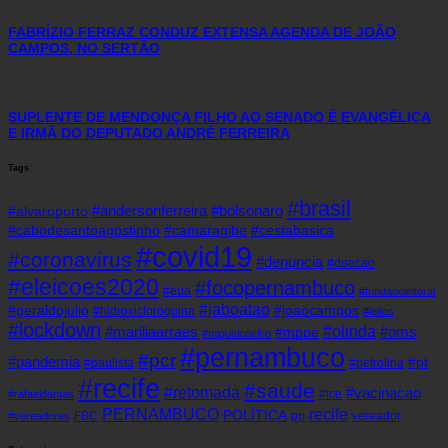
FABRÍZIO FERRAZ CONDUZ EXTENSA AGENDA DE JOÃO
CAMPOS, NO SERTÃO
SUPLENTE DE MENDONÇA FILHO AO SENADO É EVANGÉLICA
E IRMÃ DO DEPUTADO ANDRÉ FERREIRA
Tags
#brasil
#andersonferreira
#bolsonaro
#alvaroporto
#cabodesantoagostinho
#camaragibe
#cestabasica
#covid19
#coronavirus
#denuncia
#doacao
#eleicoes2020
#focopernambuco
#eua
#fundaoeleitoral
#jaboatao
#geraldojulio
#joaocampos
#hidroxicloroquina
#leitos
#lockdown
#olinda
#mariliaarraes
#oms
#mppe
#miguelcoelho
#pernambuco
#pcr
#pandemia
#pt
#paulista
#petrolina
#recife
#saude
#retomada
#vacinacao
#tce
#rafaeldantas
recife
PERNAMBUCO
POLÍTICA
FBC
pp
vereador
#vereadores