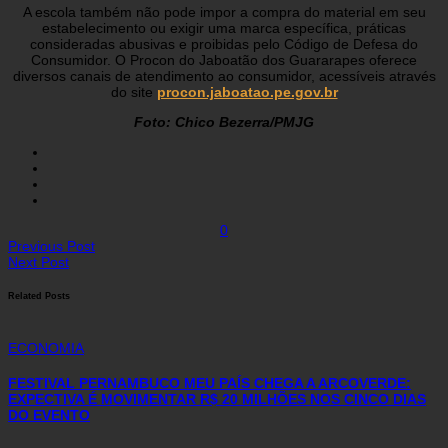
A escola também não pode impor a compra do material em seu
estabelecimento ou exigir uma marca específica, práticas
consideradas abusivas e proibidas pelo Código de Defesa do
Consumidor. O Procon do Jaboatão dos Guararapes oferece
diversos canais de atendimento ao consumidor, acessíveis através
do site
procon.jaboatao.pe.gov.br
Foto: Chico Bezerra/PMJG
0
Previous Post
Next Post
Related Posts
ECONOMIA
FESTIVAL PERNAMBUCO MEU PAÍS CHEGA A ARCOVERDE:
EXPECTIVA É MOVIMENTAR R$ 20 MILHÕES NOS CINCO DIAS
DO EVENTO