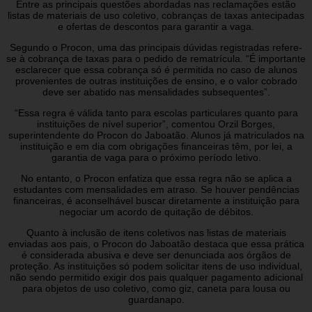
Entre as principais questões abordadas nas reclamações estão
listas de materiais de uso coletivo, cobranças de taxas antecipadas
e ofertas de descontos para garantir a vaga.
Segundo o Procon, uma das principais dúvidas registradas refere-
se à cobrança de taxas para o pedido de rematrícula. “É importante
esclarecer que essa cobrança só é permitida no caso de alunos
provenientes de outras instituições de ensino, e o valor cobrado
deve ser abatido nas mensalidades subsequentes”.
“Essa regra é válida tanto para escolas particulares quanto para
instituições de nível superior”, comentou Orzil Borges,
superintendente do Procon do Jaboatão. Alunos já matriculados na
instituição e em dia com obrigações financeiras têm, por lei, a
garantia de vaga para o próximo período letivo.
No entanto, o Procon enfatiza que essa regra não se aplica a
estudantes com mensalidades em atraso. Se houver pendências
financeiras, é aconselhável buscar diretamente a instituição para
negociar um acordo de quitação de débitos.
Quanto à inclusão de itens coletivos nas listas de materiais
enviadas aos pais, o Procon do Jaboatão destaca que essa prática
é considerada abusiva e deve ser denunciada aos órgãos de
proteção. As instituições só podem solicitar itens de uso individual,
não sendo permitido exigir dos pais qualquer pagamento adicional
para objetos de uso coletivo, como giz, caneta para lousa ou
guardanapo.