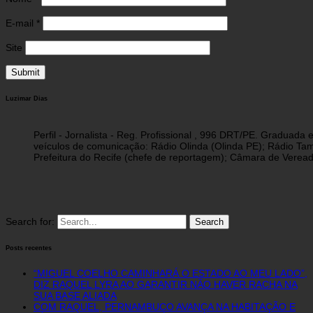
E-mail
*
Site
Luzimar Dias
Perfil - Jornalista - Reg. Profissional , 996 DRT/PE. Graduad
veículos de comunicação: Rádio Olinda (Olinda PE); Rádio Tam
Prefeitura do Recife (chefe de reportagem); Câmara de Vereado
Search for:
Posts recentes
“MIGUEL COELHO CAMINHARÁ O ESTADO AO MEU LADO”,
DIZ RAQUEL LYRA AO GARANTIR NÃO HAVER RACHA NA
SUA BASE ALIADA
COM RAQUEL, PERNAMBUCO AVANÇA NA HABITAÇÃO E