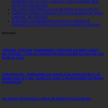
JÁ BENEFICIA 26,5 MIL FAMÍLIAS COM O MORAR BEM-
ENTRADA GARANTIDA
OS VICES VÃO PARA A LINHA DE FRENTE DA ELEIÇÃO
FABRÍZIO FERRAZ CONDUZ EXTENSA AGENDA DE JOÃO
CAMPOS, NO SERTÃO
SUPLENTE DE MENDONÇA FILHO AO SENADO É
EVANGÉLICA E IRMÃ DO DEPUTADO ANDRÉ FERREIRA
DESTAQUES
“MIGUEL COELHO CAMINHARÁ O ESTADO AO MEU LADO”,
DIZ RAQUEL LYRA AO GARANTIR NÃO HAVER RACHA NA SUA
BASE ALIADA
COM RAQUEL, PERNAMBUCO AVANÇA NA HABITAÇÃO E JÁ
BENEFICIA 26,5 MIL FAMÍLIAS COM O MORAR BEM-ENTRADA
GARANTIDA
OS VICES VÃO PARA A LINHA DE FRENTE DA ELEIÇÃO