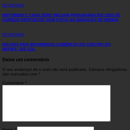
ECONOMIA
MSTERBOI E CASA ZERO INICIAM PROGRAMAÇÃO 2026 DE
CURSOS GRATUITOS COM FOCO NA GERAÇÃO DE RENDA
ECONOMIA
DIA DOS PAIS MOVIMENTA COMÉRCIO DO CENTRO DO
RECIFE, DIZ CDL
Deixe um comentário
O seu endereço de e-mail não será publicado.
Campos obrigatórios
são marcados com
*
Comentário
*
Nome
*