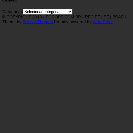
Categorias
Categorias
© COPYRIGHT 2018 - FOCOPE.COM.BR - RECIFE | PE | BRASIL
Theme by
Scissor Themes
Proudly powered by
WordPress