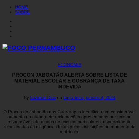
HOME
SOBRE
ECONOMIA
PROCON JABOATÃO ALERTA SOBRE LISTA DE
MATERIAL ESCOLAR E COBRANÇA DE TAXA
INDEVIDA
By
Luzimar Dias
on
terça-feira, janeiro 9, 2024
O Procon do Jaboatão dos Guararapes identificou um considerável
aumento no número de reclamações apresentadas por pais ou
responsáveis de alunos de escolas particulares, especialmente
relacionadas às exigências feitas pelas instituições no momento da
matrícula.