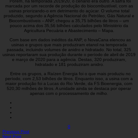
Porém, na temporada 2019/20, o cenário era outro. A safra foi
marcada por um recorde de produção do biocombustível, com as
usinas priorizando-o em detrimento do açúcar. O volume total
produzido, segundo a Agência Nacional do Petróleo, Gás Natural e
Biocombustíveis – ANP, chegou a 35,75 bilhões de litros – um
pouco acima dos 35,56 bilhões calculados pelo Ministério da
Agricultura Pecuária e Abastecimento – Mapa.
Com base em dados inéditos da ANP, o NovaCana elencou as
usinas e grupos que mais produziram etanol na temporada
passada, incluindo volumes de anidro e hidratado. No total, 325
usinas reportaram sua produção durante o período de abril de 2019
e março de 2020 para a agência. Destas, 320 produziram,
hidratado e 181 produziram anidro.
Entre os grupos, a Raízen Energia foi o que mais produziu no
período, com 2,53 bilhões de litros. Enquanto isso, a usina com a
maior produção foi a Lucas do Rio Verde, da FS Bioenergia, com
520,30 milhões de litros. A unidade ainda se destaca por operar
apenas com o processamento de milho.
0
Previous Post
Next Post