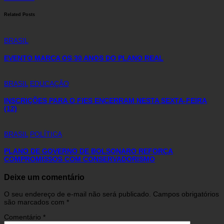
Related Posts
BRASIL
EVENTO MARCA OS 30 ANOS DO PLANO REAL
BRASIL
EDUCAÇÃO
INSCRIÇÕES PARA O FIES ENCERRAM NESTA SEXTA-FEIRA
(12)
BRASIL
POLÍTICA
PLANO DE GOVERNO DE BOLSONARO REFORÇA
COMPROMISSOS COM CONSERVADORISMO
Deixe um comentário
O seu endereço de e-mail não será publicado.
Campos obrigatórios
são marcados com
*
Comentário
*