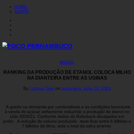
HOME
SOBRE
BRASIL
RANKING DA PRODUÇÃO DE ETANOL COLOCA MILHO
NA DIANTEIRA ENTRE AS USINAS
By
Luzimar Dias
on
sexta-feira, julho 10, 2020
A queda na demanda por combustíveis e as condições favoráveis
à venda de açúcar certamente reduzirão a produção de etanol no
ciclo 2020/21. Conforme dados do Rabobank divulgados em
junho. A redução do volume produzido deve ficar entre 6 bilhões e
7 bilhões de litros, ante o total da safra anterior.