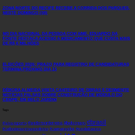
ZONA NORTE DO RECIFE RECEBE A CORRIDA DOS PARQUES,
NESTE DOMINGO (08)
NO DIA NACIONAL DA PESSOA COM AME, EDUARDO DA
FONTE DESTACA ACESSO A MEDICAMENTO QUE CUSTA MAIS
DE R$ 6 MILHÕES
ELEIÇÕES 2026: PRAZO PARA REGISTRO DE CANDIDATURAS
TERMINA PRÓXIMO DIA 15
DÉBORA ALMEIDA VISITA CANTEIRO DE OBRAS E DESMENTE
NOTÍCIAS FALSAS SOBRE CONSTRUÇÃO DE MÓDULO DO
CBMPE, EM BELO JARDIM
Tags
#brasil
#andersonferreira
#bolsonaro
#alvaroporto
#cabodesantoagostinho
#camaragibe
#cestabasica