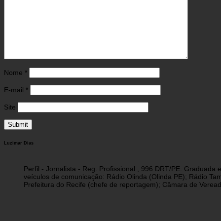
Nome
*
E-mail
*
Site
Luzimar Dias
Perfil - Jornalista - Reg. Profissional , 996 DRT/PE. Graduad
veículos de comunicação: Rádio Olinda (Olinda PE); Rádio Tam
Prefeitura do Recife (chefe de reportagem); Câmara de Vereado