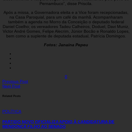
Pernambuco”, disse Priscila.
Após a missa, a Governadora eleita e a Vice foram recepcionadas,
na Casa Paroquial, para um café da manhã. Acompanharam
também a agenda no Morro da Conceição o deputado federal
Daniel Coelho; os vereadores Tadeu Calheiros, Doduel, Davi Muniz,
Victor André Gomes, Felipe Alecrim, Júnior Bocão e Ronaldo Lopes,
bem como a suplente de deputada estadual, Patrícia Domingos.
Fotos: Janaína Pepeu
0
Previous Post
Next Post
Related Posts
POLÍTICA
PARTIDO NOVO OFICIALIZA APOIO À CANDIDATURA DE
MENDONÇA FILHO AO SENADO