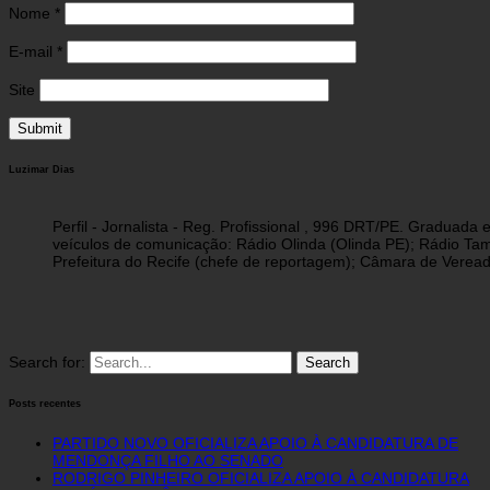
Nome
*
E-mail
*
Site
Luzimar Dias
Perfil - Jornalista - Reg. Profissional , 996 DRT/PE. Graduad
veículos de comunicação: Rádio Olinda (Olinda PE); Rádio Tam
Prefeitura do Recife (chefe de reportagem); Câmara de Vereado
Search for:
Posts recentes
PARTIDO NOVO OFICIALIZA APOIO À CANDIDATURA DE
MENDONÇA FILHO AO SENADO
RODRIGO PINHEIRO OFICIALIZA APOIO À CANDIDATURA