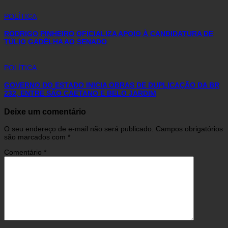
POLÍTICA
RODRIGO PINHEIRO OFICIALIZA APOIO À CANDIDATURA DE
TÚLIO GADÊLHA AO SENADO
POLÍTICA
GOVERNO DO ESTADO INICIA OBRAS DE DUPLICAÇÃO DA BR
232, ENTRE SÃO CAETANO E BELO JARDIM
Deixe um comentário
O seu endereço de e-mail não será publicado.
Campos obrigatórios
são marcados com
*
Comentário
*