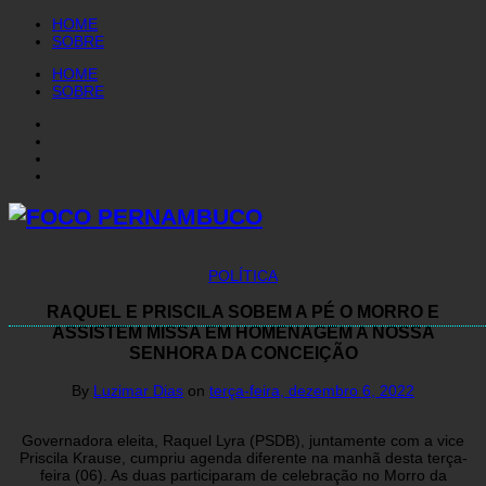
HOME
SOBRE
HOME
SOBRE
POLÍTICA
RAQUEL E PRISCILA SOBEM A PÉ O MORRO E
ASSISTEM MISSA EM HOMENAGEM A NOSSA
SENHORA DA CONCEIÇÃO
By
Luzimar Dias
on
terça-feira, dezembro 6, 2022
Governadora eleita, Raquel Lyra (PSDB), juntamente com a vice
Priscila Krause, cumpriu agenda diferente na manhã desta terça-
feira (06). As duas participaram de celebração no Morro da