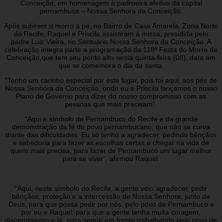
Conceição, em homenagem à padroeira afetiva da capital
pernambuca – Nossa Senhora da Conceição.
Após subirem o morro a pé, no Bairro de Casa Amarela, Zona Norte
do Recife, Raquel e Priscila assistiram à missa, presidida pelo
padre Luiz Vieira, no Santuário Nossa Senhora da Conceição. A
celebração integra parte a programação da 118ª Festa do Morro da
Conceição,que tem seu ponto alto nesta quinta-feira (08), data em
que se comemora o dia da santa.
“Tenho um carinho especial por este lugar, pois foi aqui, aos pés de
Nossa Senhora da Conceição, onde eu e Priscila lançamos o nosso
Plano de Governo para dizer do nosso compromisso com as
pessoas que mais precisam”.
“Aqui é símbolo de Pernambuco,do Recife e da grande
demonstração da fé do povo pernambucano, que não se curva
diante das dificuldades. Eu só tenho a agradecer, pedindo bênçãos
e sabedoria para fazer as escolhas certas e chegar na vida de
quem mais precisa, para fazer de Pernambuco um lugar melhor
para se viver”, afirmou Raquel.
“Aqui, neste símbolo do Recife, a gente veio agradecer, pedir
bênçãos, proteção e a intercessão de Nossa Senhora, junto de
Deus, para que possa pedir por nós, pelo povo de Pernambuco e
por eu e Raquel, para que a gente tenha muita coragem,
discernimento e fé, para seguir em frente trabalhando pelo povo de