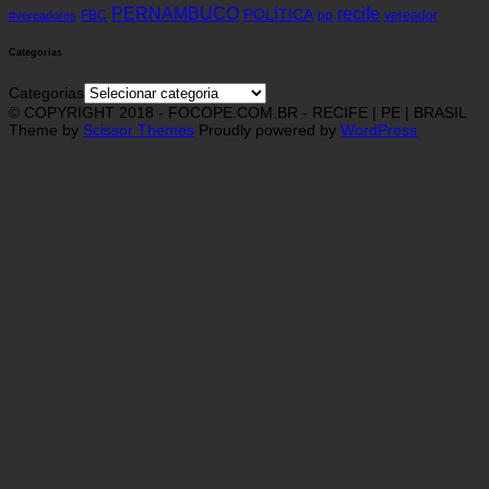
recife
PERNAMBUCO
POLÍTICA
FBC
pp
vereador
#vereadores
Categorias
Categorias
© COPYRIGHT 2018 - FOCOPE.COM.BR - RECIFE | PE | BRASIL
Theme by
Scissor Themes
Proudly powered by
WordPress