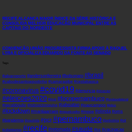
RECIFE ALCANÇA MAIOR ÍNDICE DA SÉRIE HISTÓRICA E
CONSOLIDA MELHOR EDUCAÇÃO MUNICIPAL ENTRE AS
CAPITAIS DO NORDESTE
CONVENÇÃO UNIÃO PROGRESSISTA FIRMA APOIO À RAQUEL
LYRA E OFICIALIZA EDUARDO DA FONTE AO SENADO
Tags
#brasil
#andersonferreira
#bolsonaro
#alvaroporto
#cabodesantoagostinho
#camaragibe
#cestabasica
#covid19
#coronavirus
#denuncia
#doacao
#eleicoes2020
#focopernambuco
#eua
#fundaoeleitoral
#jaboatao
#geraldojulio
#joaocampos
#hidroxicloroquina
#leitos
#lockdown
#olinda
#mariliaarraes
#oms
#mppe
#miguelcoelho
#pernambuco
#pcr
#pandemia
#pt
#paulista
#petrolina
#recife
#saude
#retomada
#vacinacao
#tce
#rafaeldantas