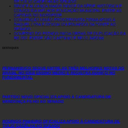
DE TÚLIO GADÊLHA AO SENADO
RECIFE ALCANÇA MAIOR ÍNDICE DA SÉRIE HISTÓRICA E
CONSOLIDA MELHOR EDUCAÇÃO MUNICIPAL ENTRE AS
CAPITAIS DO NORDESTE
CONVENÇÃO UNIÃO PROGRESSISTA FIRMA APOIO À
RAQUEL LYRA E OFICIALIZA EDUARDO DA FONTE AO
SENADO
GOVERNO DO ESTADO INICIA OBRAS DE DUPLICAÇÃO DA
BR 232, ENTRE SÃO CAETANO E BELO JARDIM
DESTAQUES
PERNAMBUCO SEGUE ENTRE AS TRÊS MELHORES NOTAS DO
BRASIL NO IDEB ENSINO MÉDIO E REGISTRA AVANÇO NO
FUNDAMENTAL
PARTIDO NOVO OFICIALIZA APOIO À CANDIDATURA DE
MENDONÇA FILHO AO SENADO
RODRIGO PINHEIRO OFICIALIZA APOIO À CANDIDATURA DE
TÚLIO GADÊLHA AO SENADO