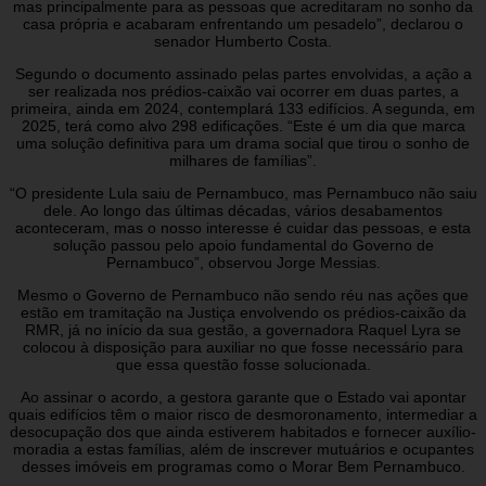
mas principalmente para as pessoas que acreditaram no sonho da
casa própria e acabaram enfrentando um pesadelo”, declarou o
senador Humberto Costa.
Segundo o documento assinado pelas partes envolvidas, a ação a
ser realizada nos prédios-caixão vai ocorrer em duas partes, a
primeira, ainda em 2024, contemplará 133 edifícios. A segunda, em
2025, terá como alvo 298 edificações. “Este é um dia que marca
uma solução definitiva para um drama social que tirou o sonho de
milhares de famílias”.
“O presidente Lula saiu de Pernambuco, mas Pernambuco não saiu
dele. Ao longo das últimas décadas, vários desabamentos
aconteceram, mas o nosso interesse é cuidar das pessoas, e esta
solução passou pelo apoio fundamental do Governo de
Pernambuco”, observou Jorge Messias.
Mesmo o Governo de Pernambuco não sendo réu nas ações que
estão em tramitação na Justiça envolvendo os prédios-caixão da
RMR, já no início da sua gestão, a governadora Raquel Lyra se
colocou à disposição para auxiliar no que fosse necessário para
que essa questão fosse solucionada.
Ao assinar o acordo, a gestora garante que o Estado vai apontar
quais edifícios têm o maior risco de desmoronamento, intermediar a
desocupação dos que ainda estiverem habitados e fornecer auxílio-
moradia a estas famílias, além de inscrever mutuários e ocupantes
desses imóveis em programas como o Morar Bem Pernambuco.