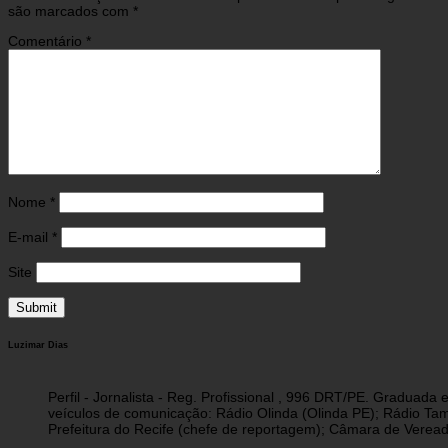
são marcados com
*
Comentário
*
Nome
*
E-mail
*
Site
Luzimar Dias
Perfil - Jornalista - Reg. Profissional , 996 DRT/PE. Graduad
veículos de comunicação: Rádio Olinda (Olinda PE); Rádio Tam
Prefeitura do Recife (chefe de reportagem); Câmara de Vereado