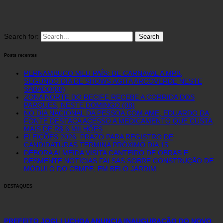
Search for:
Posts recentes
PERNAMBUCO MEU PAÍS: DE CARNAVAL A MPB,
SEGUNDO DIA DE SHOWS AGITA ARCOVERDE NESTE
SÁBADO(08)
ZONA NORTE DO RECIFE RECEBE A CORRIDA DOS
PARQUES, NESTE DOMINGO (08)
NO DIA NACIONAL DA PESSOA COM AME, EDUARDO DA
FONTE DESTACA ACESSO A MEDICAMENTO QUE CUSTA
MAIS DE R$ 6 MILHÕES
ELEIÇÕES 2026: PRAZO PARA REGISTRO DE
CANDIDATURAS TERMINA PRÓXIMO DIA 15
DÉBORA ALMEIDA VISITA CANTEIRO DE OBRAS E
DESMENTE NOTÍCIAS FALSAS SOBRE CONSTRUÇÃO DE
MÓDULO DO CBMPE, EM BELO JARDIM
DESTAQUES
PREFEITO JOGLI UCHOA ANUNCIA INAUGURAÇÃO DO NOVO