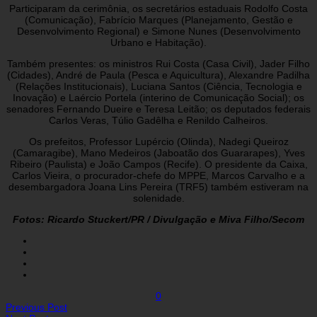
Participaram da cerimônia, os secretários estaduais Rodolfo Costa
(Comunicação), Fabrício Marques (Planejamento, Gestão e
Desenvolvimento Regional) e Simone Nunes (Desenvolvimento
Urbano e Habitação).
Também presentes: os ministros Rui Costa (Casa Civil), Jader Filho
(Cidades), André de Paula (Pesca e Aquicultura), Alexandre Padilha
(Relações Institucionais), Luciana Santos (Ciência, Tecnologia e
Inovação) e Laércio Portela (interino de Comunicação Social); os
senadores Fernando Dueire e Teresa Leitão; os deputados federais
Carlos Veras, Túlio Gadêlha e Renildo Calheiros.
Os prefeitos, Professor Lupércio (Olinda), Nadegi Queiroz
(Camaragibe), Mano Medeiros (Jaboatão dos Guararapes), Yves
Ribeiro (Paulista) e João Campos (Recife). O presidente da Caixa,
Carlos Vieira, o procurador-chefe do MPPE, Marcos Carvalho e a
desembargadora Joana Lins Pereira (TRF5) também estiveram na
solenidade.
Fotos: Ricardo Stuckert/PR / Divulgação e Miva Filho/Secom
0
Previous Post