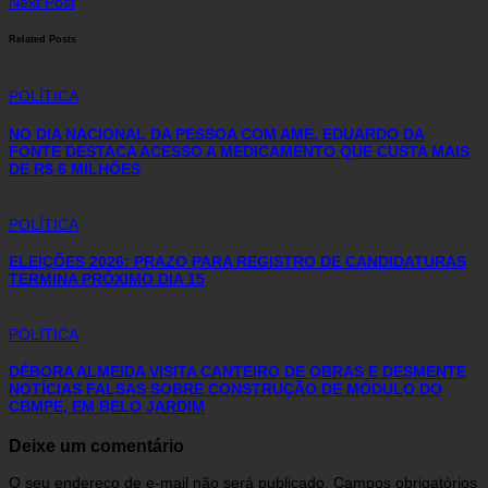
Next Post
Related Posts
POLÍTICA
NO DIA NACIONAL DA PESSOA COM AME, EDUARDO DA
FONTE DESTACA ACESSO A MEDICAMENTO QUE CUSTA MAIS
DE R$ 6 MILHÕES
POLÍTICA
ELEIÇÕES 2026: PRAZO PARA REGISTRO DE CANDIDATURAS
TERMINA PRÓXIMO DIA 15
POLÍTICA
DÉBORA ALMEIDA VISITA CANTEIRO DE OBRAS E DESMENTE
NOTÍCIAS FALSAS SOBRE CONSTRUÇÃO DE MÓDULO DO
CBMPE, EM BELO JARDIM
Deixe um comentário
O seu endereço de e-mail não será publicado.
Campos obrigatórios