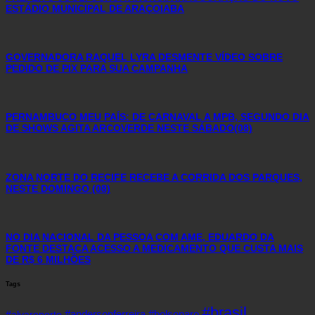
ESTÁDIO MUNICIPAL DE ARAÇOIABA
GOVERNADORA RAQUEL LYRA DESMENTE VÍDEO SOBRE
PEDIDO DE PIX PARA SUA CAMPANHA
PERNAMBUCO MEU PAÍS: DE CARNAVAL A MPB, SEGUNDO DIA
DE SHOWS AGITA ARCOVERDE NESTE SÁBADO(08)
ZONA NORTE DO RECIFE RECEBE A CORRIDA DOS PARQUES,
NESTE DOMINGO (08)
NO DIA NACIONAL DA PESSOA COM AME, EDUARDO DA
FONTE DESTACA ACESSO A MEDICAMENTO QUE CUSTA MAIS
DE R$ 6 MILHÕES
Tags
#brasil
#andersonferreira
#bolsonaro
#alvaroporto