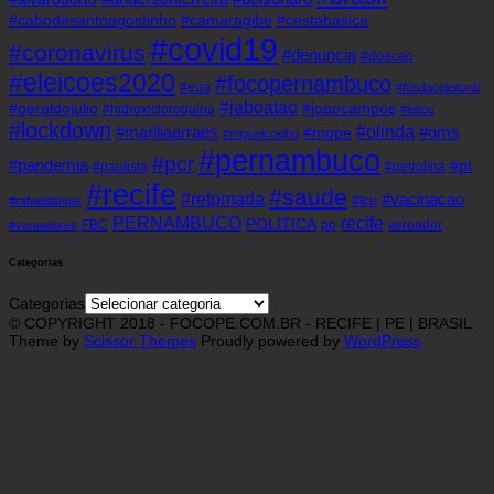
#cabodesantoagostinho
#camaragibe
#cestabasica
#covid19
#coronavirus
#denuncia
#doacao
#eleicoes2020
#focopernambuco
#eua
#fundaoeleitoral
#jaboatao
#geraldojulio
#joaocampos
#hidroxicloroquina
#leitos
#lockdown
#olinda
#mariliaarraes
#oms
#mppe
#miguelcoelho
#pernambuco
#pcr
#pandemia
#pt
#paulista
#petrolina
#recife
#saude
#retomada
#vacinacao
#tce
#rafaeldantas
recife
PERNAMBUCO
POLÍTICA
FBC
pp
vereador
#vereadores
Categorias
Categorias
© COPYRIGHT 2018 - FOCOPE.COM.BR - RECIFE | PE | BRASIL
Theme by
Scissor Themes
Proudly powered by
WordPress