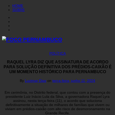
HOME
SOBRE
POLÍTICA
RAQUEL LYRA DIZ QUE ASSINATURA DE ACORDO
PARA SOLUÇÃO DEFINITIVA DOS PRÉDIOS-CAIXÃO É
UM MOMENTO HISTÓRICO PARA PERNAMBUCO
By
Luzimar Dias
on
terça-feira, junho 11, 2024
Em cerimônia, no Distrito federal, que contou com a presença do
presidente Luiz Inácio Lula da Silva, a governadora Raquel Lyra
assinou, nesta terça-feira (11), o acordo que soluciona
definitivamente a situação de milhares de famílias que vivem ou
viviam em prédios-caixão com alto risco de desmoronamento na
Grande Recife.