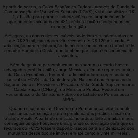
A partir do acerto, a Caixa Econômica Federal, através do Fundo de
Compensação de Variações Salariais (FCVS), vai disponibilizar R$
1,7 bilhão para garantir indenizações aos proprietários de
apartamentos situados em 431 prédios-caixão condenados em
cidades da região.
Até agora, os donos destes imóveis poderiam ser indenizados em
até R$ 30 mil, mas agora vão receber até R$ 120 mil, cada. A
articulação para a elaboração do acordo contou com o trabalho do
senador Humberto Costa, que também participou da cerimônia de
assinatura.
Além da gestora pernambucana, assinaram o acordo-base o
advogado-geral da União, Jorge Messias, além de representantes
da Caixa Econômica Federal – administradora e representante
judicial do FCVS – da Confederação Nacional das Empresas de
Seguros Gerais, Previdência Privada e Vida, Saúde Suplementar e
Capitalização (CNseg), do Ministério Público Federal em
Pernambuco e do Ministério Público do Estado de Pernambuco –
MPPE.
“Quando chegamos ao Governo de Pernambuco, prontamente
buscamos ser solução para o problema dos prédios-caixão do
Grande Recife. A partir de um trabalho árduo, feito a muitas mãos,
conseguimos que houvesse uma grande concertação para que os
recursos do FCVS fossem disponibilizados para a indenização dos
mutuários desse tipo de imóvel em até cento e vinte mil reais”.