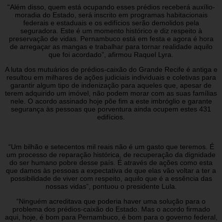
“Além disso, quem está ocupando esses prédios receberá auxílio-
moradia do Estado, será inscrito em programas habitacionais
federais e estaduais e os edifícios serão demolidos pela
seguradora. Este é um momento histórico e diz respeito à
preservação de vidas. Pernambuco está em festa e agora é hora
de arregaçar as mangas e trabalhar para tornar realidade aquilo
que foi acordado”, afirmou Raquel Lyra.
A luta dos mutuários de prédios-caixão do Grande Recife é antiga e
resultou em milhares de ações judiciais individuais e coletivas para
garantir algum tipo de indenização para aqueles que, apesar de
terem adquirido um imóvel, não podem morar com as suas famílias
nele. O acordo assinado hoje põe fim a este imbróglio e garante
segurança às pessoas que porventura ainda ocupem estes 431
edifícios.
“Um bilhão e setecentos mil reais não é um gasto que teremos. É
um processo de reparação histórica, de recuperação da dignidade
do ser humano pobre desse país. É através de ações como esta
que damos às pessoas a expectativa de que elas vão voltar a ter a
possibilidade de viver com respeito, aquilo que é a essência das
nossas vidas”, pontuou o presidente Lula.
“Ninguém acreditava que poderia haver uma solução para o
problema dos prédios-caixão do Estado. Mas o acordo firmado
aqui, hoje, é bom para Pernambuco, é bom para o governo federal,