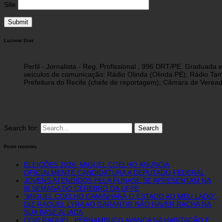
Site
Luzimar Dias
Perfil - Jornalista - Reg. Profissional , 996 DRT/PE. Graduad
veículos de comunicação: Rádio Olinda (Olinda PE); Rádio Tam
Prefeitura do Recife (chefe de reportagem); Câmara de Vereado
Search for:
Posts recentes
ELEIÇÕES 2026: MIGUEL COELHO ANUNCIA
OFICIALMENTE CANDIDATURA A DEPUTADO FEDERAL
JOVENS ATENDIDOS PELA FUNASE SE APRESENTAM NA
III SEMANA DO CÉREBRO DA UFPE
“MIGUEL COELHO CAMINHARÁ O ESTADO AO MEU LADO”,
DIZ RAQUEL LYRA AO GARANTIR NÃO HAVER RACHA NA
SUA BASE ALIADA
COM RAQUEL, PERNAMBUCO AVANÇA NA HABITAÇÃO E