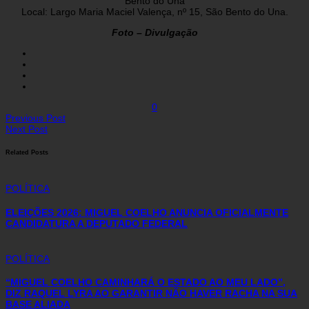
Bento do Una
Local: Largo Maria Maciel Valença, nº 15, São Bento do Una.
Foto – Divulgação
0
Previous Post
Next Post
Related Posts
POLÍTICA
ELEIÇÕES 2026: MIGUEL COELHO ANUNCIA OFICIALMENTE
CANDIDATURA A DEPUTADO FEDERAL
POLÍTICA
“MIGUEL COELHO CAMINHARÁ O ESTADO AO MEU LADO”,
DIZ RAQUEL LYRA AO GARANTIR NÃO HAVER RACHA NA SUA
BASE ALIADA