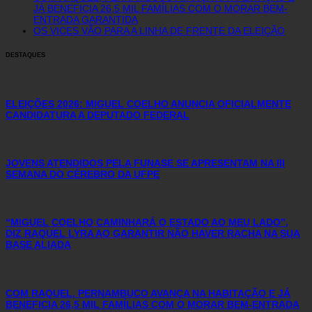
JÁ BENEFICIA 26,5 MIL FAMÍLIAS COM O MORAR BEM-
ENTRADA GARANTIDA
OS VICES VÃO PARA A LINHA DE FRENTE DA ELEIÇÃO
DESTAQUES
ELEIÇÕES 2026: MIGUEL COELHO ANUNCIA OFICIALMENTE
CANDIDATURA A DEPUTADO FEDERAL
JOVENS ATENDIDOS PELA FUNASE SE APRESENTAM NA III
SEMANA DO CÉREBRO DA UFPE
“MIGUEL COELHO CAMINHARÁ O ESTADO AO MEU LADO”,
DIZ RAQUEL LYRA AO GARANTIR NÃO HAVER RACHA NA SUA
BASE ALIADA
COM RAQUEL, PERNAMBUCO AVANÇA NA HABITAÇÃO E JÁ
BENEFICIA 26,5 MIL FAMÍLIAS COM O MORAR BEM-ENTRADA