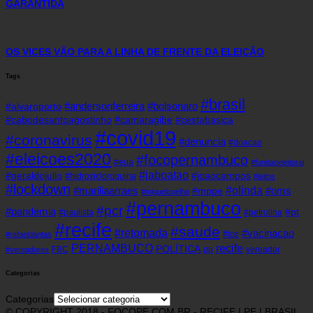
GARANTIDA
OS VICES VÃO PARA A LINHA DE FRENTE DA ELEIÇÃO
Tags
#brasil
#andersonferreira
#bolsonaro
#alvaroporto
#cabodesantoagostinho
#camaragibe
#cestabasica
#covid19
#coronavirus
#denuncia
#doacao
#eleicoes2020
#focopernambuco
#eua
#fundaoeleitoral
#jaboatao
#geraldojulio
#joaocampos
#hidroxicloroquina
#leitos
#lockdown
#olinda
#mariliaarraes
#oms
#mppe
#miguelcoelho
#pernambuco
#pcr
#pandemia
#pt
#paulista
#petrolina
#recife
#saude
#retomada
#vacinacao
#tce
#rafaeldantas
recife
PERNAMBUCO
POLÍTICA
FBC
pp
vereador
#vereadores
Categorias
Categorias
© COPYRIGHT 2018 - FOCOPE.COM.BR - RECIFE | PE | BRASIL