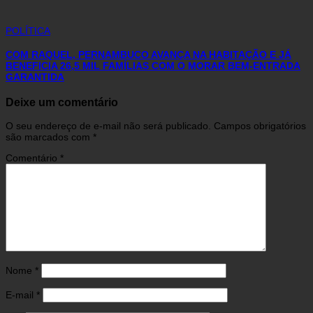
POLÍTICA
COM RAQUEL, PERNAMBUCO AVANÇA NA HABITAÇÃO E JÁ
BENEFICIA 26,5 MIL FAMÍLIAS COM O MORAR BEM-ENTRADA
GARANTIDA
Deixe um comentário
O seu endereço de e-mail não será publicado.
Campos obrigatórios
são marcados com
*
Comentário
*
Nome
*
E-mail
*