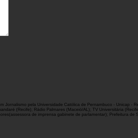
a em Jornalismo pela Universidade Católica de Pernambuco - Unicap - Re
andaré (Recife); Rádio Palmares (Maceió/AL); TV Universitária (Reci
res(assessora de imprensa gabinete de parlamentar); Prefeitura de São