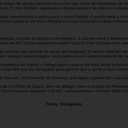
a ordem de serviço amanhã para início das obras do Aeródromo de Ser
l Lyra. O novo Ministro agradeceu à Governadora e se colocou à dispo
vando investimentos e ações para o nosso Estado. E sendo dada a orde
mos trabalhar em mais infraestrutura que vai produzir desenvolvimento 
equação na pista de pousos e decolagens, o que permitirá o deslocamen
de voos da Azul Linhas Aéreas em aviões Cessna Gran Caravan com cap
xa de pista que conecta às zonas de hangares). O serviço também vai 
em, estação meteorológica, cerca operacional e estacionamento de ve
a importância de manter o diálogo para o avanço de mais obras estru
 e elas têm que ser abraçadas para permitir que a gente possa cresce
de Caruaru, de Fernando de Noronha, pois agora a gente tem mais um p
cife e o Porto de Suape, além do diálogo sobre a aviação de Pernambu
 Pernambuco e ajudando o Brasil”, complementou o ministro Silvio Cos
Fotos: Divulgação