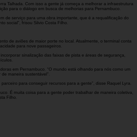
ra Talhada. Com isso a gente já começa a melhorar a infraestrutura
sição para o diálogo em busca de melhorias para Pernambuco.
m de serviço para uma obra importante, que é a requalificação do
social”, frisou Silvio Costa Filho.
to de aviões de maior porte no local. Atualmente, o terminal conta
acidade para nove passageiros.
incorporar sinalização das faixas de pista e áreas de segurança,
ículos.
turadoras em Pernambuco. “O mundo está olhando para nós como um
r de maneira sustentável”.
arceiro para conseguir recursos para a gente”, disse Raquel Lyra.
co. É muita coisa para a gente poder trabalhar de maneira coletiva,
ta Filho.