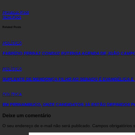
Previous Post
Next Post
Related Posts
POLÍTICA
FABRÍZIO FERRAZ CONDUZ EXTENSA AGENDA DE JOÃO CAMP
POLÍTICA
SUPLENTE DE MENDONÇA FILHO AO SENADO É EVANGÉLICA E
POLÍTICA
EM PERNAMBUCO, ONZE CANDIDATOS JÁ ESTÃO DEFINIDOS P
Deixe um comentário
O seu endereço de e-mail não será publicado.
Campos obrigatórios