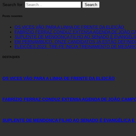
Search for:
Posts recentes
OS VICES VÃO PARA A LINHA DE FRENTE DA ELEIÇÃO
FABRÍZIO FERRAZ CONDUZ EXTENSA AGENDA DE JOÃO C
SUPLENTE DE MENDONÇA FILHO AO SENADO É EVANGÉLI
EM PERNAMBUCO, ONZE CANDIDATOS JÁ ESTÃO DEFINID
ELEIÇÕES 2023: TRE-PE INICIA TREINAMENTO DE MESÁR
DESTAQUES
OS VICES VÃO PARA A LINHA DE FRENTE DA ELEIÇÃO
FABRÍZIO FERRAZ CONDUZ EXTENSA AGENDA DE JOÃO CAMP
SUPLENTE DE MENDONÇA FILHO AO SENADO É EVANGÉLICA E