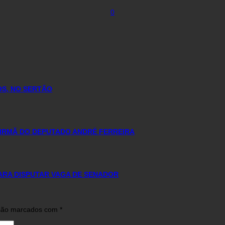
0
OS, NO SERTÃO
 IRMÃ DO DEPUTADO ANDRÉ FERREIRA
ARA DISPUTAR VAGA DE SENADOR
 são marcados com
*