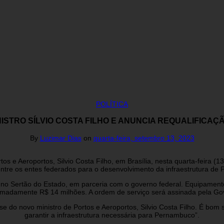
POLÍTICA
NISTRO SÍLVIO COSTA FILHO E ANUNCIA REQUALIFIC
By
Luzimar Dias
on
quarta-feira, setembro 13, 2023
s e Aeroportos, Silvio Costa Filho, em Brasília, nesta quarta-feira (
entre os entes federados para o desenvolvimento da infraestrutura de
no Sertão do Estado, em parceria com o governo federal. Equipament
imadamente R$ 14 milhões. A ordem de serviço será assinada pela Gove
sse do novo ministro de Portos e Aeroportos, Silvio Costa Filho. É bo
garantir a infraestrutura necessária para Pernambuco”.