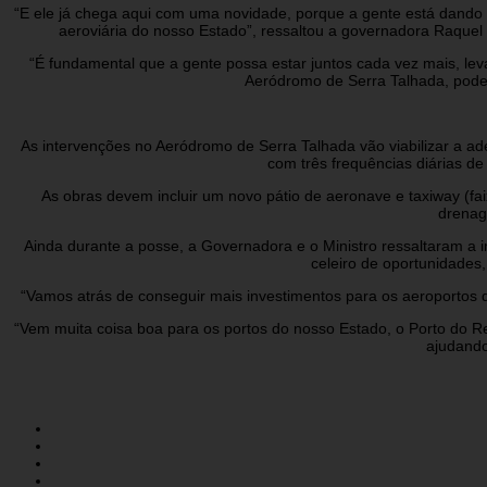
“E ele já chega aqui com uma novidade, porque a gente está dando 
aeroviária do nosso Estado”, ressaltou a governadora Raque
“É fundamental que a gente possa estar juntos cada vez mais, le
Aeródromo de Serra Talhada, podere
As intervenções no Aeródromo de Serra Talhada vão viabilizar a ad
com três frequências diárias 
As obras devem incluir um novo pátio de aeronave e taxiway (fai
drenag
Ainda durante a posse, a Governadora e o Ministro ressaltaram 
celeiro de oportunidades,
“Vamos atrás de conseguir mais investimentos para os aeroportos 
“Vem muita coisa boa para os portos do nosso Estado, o Porto do Re
ajudando