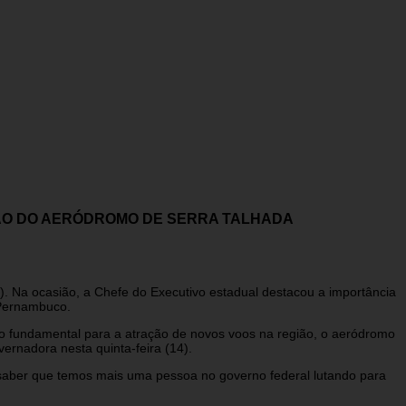
AÇÃO DO AERÓDROMO DE SERRA TALHADA
13). Na ocasião, a Chefe do Executivo estadual destacou a importância
 Pernambuco.
o fundamental para a atração de novos voos na região, o aeródromo
rnadora nesta quinta-feira (14).
m saber que temos mais uma pessoa no governo federal lutando para