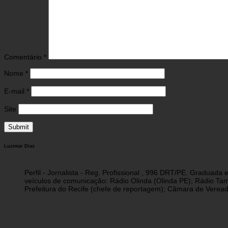
Comentário
*
Nome
*
E-mail
*
Site
Luzimar Dias
Perfil - Jornalista - Reg. Profissional , 996 DRT/PE. Graduad
veículos de comunicação: Rádio Olinda (Olinda PE); Rádio Tam
Prefeitura do Recife (chefe de reportagem); Câmara de Vereado