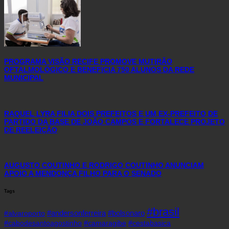
PROGRAMA VISÃO RECIFE PROMOVE MUTIRÃO
OFTALMOLÓGICO E BENEFICIA 750 ALUNOS DA REDE
MUNICIPAL
RAQUEL LYRA FILIA DOIS PREFEITOS E UM EX-PREFEITO DE
PARTIDO DA BASE DE JOÃO CAMPOS E FORTALECE PROJETO
DE REELEIÇÃO
AUGUSTO COUTINHO E RODRIGO COUTINHO ANUNCIAM
APOIO A MENDONÇA FILHO PARA O SENADO
Tags
#brasil
#andersonferreira
#bolsonaro
#alvaroporto
#cabodesantoagostinho
#camaragibe
#cestabasica