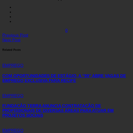
0
Previous Post
Next Post
Related Posts
EMPREGO
COM OPORTUNIDADES DE ESTÁGIO, A “99” ABRE VAGAS DE
EMPREGO EXCLUSIVA PARA RECIFE
EMPREGO
FUNDAÇÃO TERRA ANUNCIA CONTRATAÇÃO DE
PROFISSIONAIS DE DIVERSAS ÁREAS PARA ATUAR EM
PROJETOS SOCIAIS
EMPREGO