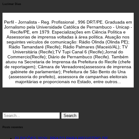
Luzimar Dias
Perfil - Jornalista - Reg. Profissional , 996 DRT/PE. Graduada em
Jornalismo pela Universidade Católica de Pernambuco - Unicap -
Recife/PE, em 1979. Especializações em Ciência Política e
Assessorias de imprensa voltadas à área política. Atuação nos
seguintes veículos de comunicação: Rádio Olinda (Olinda PE);
Rádio Tamandaré (Recife); Rádio Palmares (Maceió/AL); TV
Universitária (Recife);TV Tupi Canal 6 (Recife);Jornal do
Commercio(Recife); Diário de Pernambuco (Recife). Também
atuou na Secretaria de Imprensa da Prefeitura do Recife (chefe
de reportagem); Câmara de Vereadores(assessora de imprensa
gabinete de parlamentar); Prefeitura de São Bento do Una
(assessoria do prefeito), assessora de campanhas eleitorais
majoritárias e proporcionais no Estado, entre outros...
Search
for:
Posts recentes
ELEIÇÕES 2026: PRAZO PARA REGISTRO DE