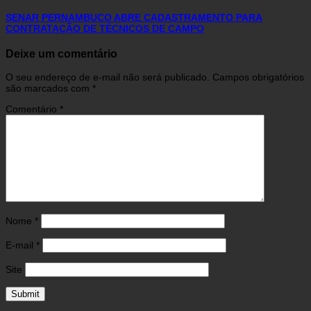
SENAR PERNAMBUCO ABRE CADASTRAMENTO PARA
CONTRATAÇÃO DE TÉCNICOS DE CAMPO
Deixe um comentário
O seu endereço de e-mail não será publicado.
Campos obrigatórios
são marcados com
*
Comentário
*
Nome
*
E-mail
*
Site