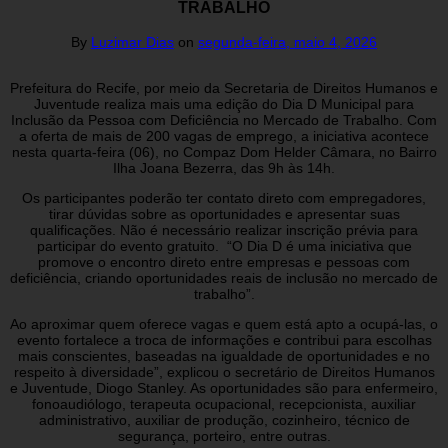
TRABALHO
By
Luzimar Dias
on
segunda-feira, maio 4, 2026
Prefeitura do Recife, por meio da Secretaria de Direitos Humanos e
Juventude realiza mais uma edição do Dia D Municipal para
Inclusão da Pessoa com Deficiência no Mercado de Trabalho. Com
a oferta de mais de 200 vagas de emprego, a iniciativa acontece
nesta quarta-feira (06), no Compaz Dom Helder Câmara, no Bairro
Ilha Joana Bezerra, das 9h às 14h.
Os participantes poderão ter contato direto com empregadores,
tirar dúvidas sobre as oportunidades e apresentar suas
qualificações. Não é necessário realizar inscrição prévia para
participar do evento gratuito. “O Dia D é uma iniciativa que
promove o encontro direto entre empresas e pessoas com
deficiência, criando oportunidades reais de inclusão no mercado de
trabalho”.
Ao aproximar quem oferece vagas e quem está apto a ocupá-las, o
evento fortalece a troca de informações e contribui para escolhas
mais conscientes, baseadas na igualdade de oportunidades e no
respeito à diversidade”, explicou o secretário de Direitos Humanos
e Juventude, Diogo Stanley. As oportunidades são para enfermeiro,
fonoaudiólogo, terapeuta ocupacional, recepcionista, auxiliar
administrativo, auxiliar de produção, cozinheiro, técnico de
segurança, porteiro, entre outras.