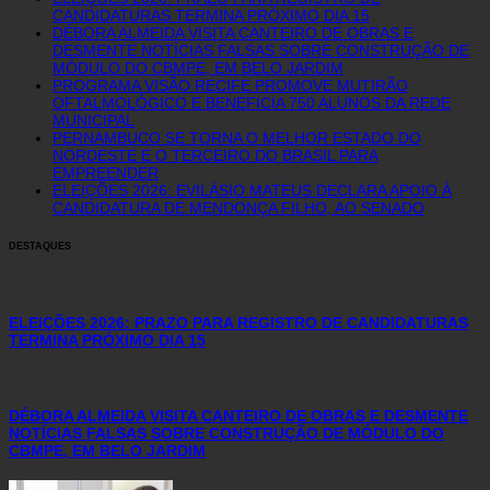
CANDIDATURAS TERMINA PRÓXIMO DIA 15
DÉBORA ALMEIDA VISITA CANTEIRO DE OBRAS E
DESMENTE NOTÍCIAS FALSAS SOBRE CONSTRUÇÃO DE
MÓDULO DO CBMPE, EM BELO JARDIM
PROGRAMA VISÃO RECIFE PROMOVE MUTIRÃO
OFTALMOLÓGICO E BENEFICIA 750 ALUNOS DA REDE
MUNICIPAL
PERNAMBUCO SE TORNA O MELHOR ESTADO DO
NORDESTE E O TERCEIRO DO BRASIL PARA
EMPREENDER
ELEIÇÕES 2026: EVILÁSIO MATEUS DECLARA APOIO À
CANDIDATURA DE MENDONÇA FILHO, AO SENADO
DESTAQUES
ELEIÇÕES 2026: PRAZO PARA REGISTRO DE CANDIDATURAS
TERMINA PRÓXIMO DIA 15
DÉBORA ALMEIDA VISITA CANTEIRO DE OBRAS E DESMENTE
NOTÍCIAS FALSAS SOBRE CONSTRUÇÃO DE MÓDULO DO
CBMPE, EM BELO JARDIM