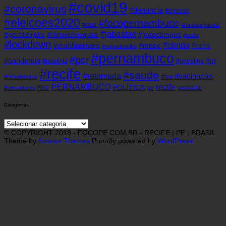
#covid19
#coronavirus
#denuncia
#doacao
#eleicoes2020
#focopernambuco
#eua
#fundaoeleitoral
#jaboatao
#geraldojulio
#joaocampos
#hidroxicloroquina
#leitos
#lockdown
#olinda
#mariliaarraes
#oms
#mppe
#miguelcoelho
#pernambuco
#pcr
#pandemia
#pt
#paulista
#petrolina
#recife
#saude
#retomada
#vacinacao
#tce
#rafaeldantas
recife
PERNAMBUCO
POLÍTICA
FBC
pp
vereador
#vereadores
Categorias
Categorias
© COPYRIGHT 2018 - FOCOPE.COM.BR - RECIFE | PE | BRASIL
Theme by
Scissor Themes
Proudly powered by
WordPress