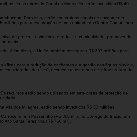
ulhos. Já as obras do Canal da Mauricéia serão investidos R$ 40
rnambucana. Para isso, serão construídos canais de escoamento,
$ 15 milhões para a construção de uma unidade do Centro Comunitário
etivo de prevenir a violência e reduzir a criminalidade, promovendo
lneráveis.
idade. Além disso, a União também assegurou R$ 397 milhões para
 eficaz para a redução de enchentes e a gestão das águas pluviais,
consideradas de risco”, destacou a secretária de infraestrutura do
Os recursos estão sendo utilizados em sete obras de proteção de
a cidade.
na Vila dos Milagres, estão sendo investidos R$ 50 milhões.
 Carroceiro, em Passarinho (R$ 308 mil); no Córrego do Inácio, em
o Alto Santa Terezinha (R$ 760 mil).