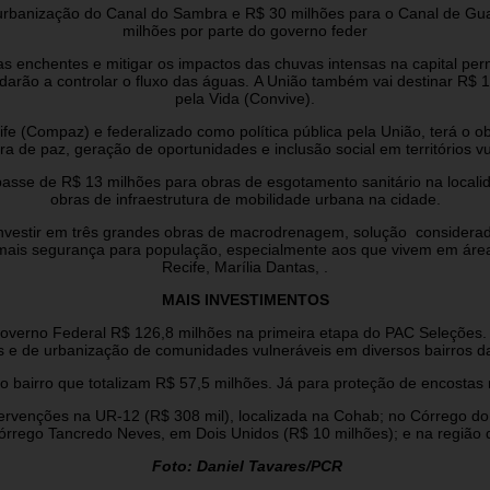
 urbanização do Canal do Sambra e R$ 30 milhões para o Canal de Guar
milhões por parte do governo feder
 enchentes e mitigar os impactos das chuvas intensas na capital pe
udarão a controlar o fluxo das águas. A União também vai destinar R
pela Vida (Convive).
 (Compaz) e federalizado como política pública pela União, terá o obj
ra de paz, geração de oportunidades e inclusão social em territórios vu
epasse de R$ 13 milhões para obras de esgotamento sanitário na local
obras de infraestrutura de mobilidade urbana na cidade.
investir em três grandes obras de macrodrenagem, solução considerada
ais segurança para população, especialmente aos que vivem em áreas 
Recife, Marília Dantas, .
MAIS INVESTIMENTOS
overno Federal R$ 126,8 milhões na primeira etapa do PAC Seleções. 
 e de urbanização de comunidades vulneráveis em diversos bairros d
o bairro que totalizam R$ 57,5 milhões. Já para proteção de encostas 
ervenções na UR-12 (R$ 308 mil), localizada na Cohab; no Córrego do
rrego Tancredo Neves, em Dois Unidos (R$ 10 milhões); e na região d
Foto: Daniel Tavares/PCR