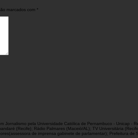
 são marcados com
*
a em Jornalismo pela Universidade Católica de Pernambuco - Unicap - Re
andaré (Recife); Rádio Palmares (Maceió/AL); TV Universitária (Reci
res(assessora de imprensa gabinete de parlamentar); Prefeitura de São