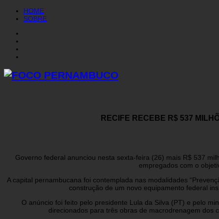
HOME
SOBRE
RECIFE RECEBE R$ 537 MIL
Governo federal anunciou nesta sexta-feira (26) mais R$ 537 mi
empregados com o objetiv
A capital pernambucana foi contemplada nas modalidades “Prevençã
construção de um novo equipamento federal ins
O anúncio foi feito pelo presidente Lula da Silva (PT) e pelo m
direcionados para três obras de macrodrenagem dos ca