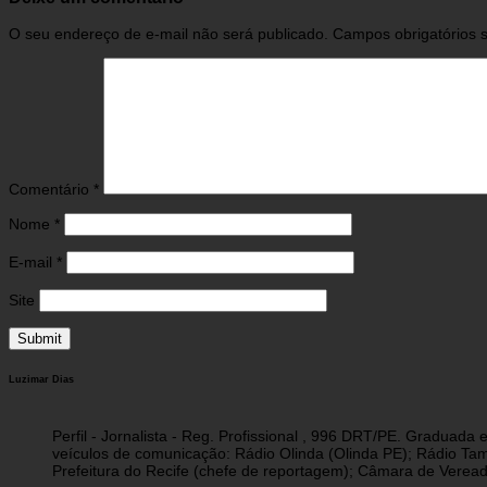
O seu endereço de e-mail não será publicado.
Campos obrigatórios
Comentário
*
Nome
*
E-mail
*
Site
Luzimar Dias
Perfil - Jornalista - Reg. Profissional , 996 DRT/PE. Graduad
veículos de comunicação: Rádio Olinda (Olinda PE); Rádio Tam
Prefeitura do Recife (chefe de reportagem); Câmara de Vereado