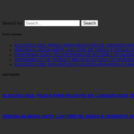
Search for:
Posts recentes
ELEIÇÕES 2026: PRAZO PARA REGISTRO DE CANDIDATURA
DÉBORA ALMEIDA VISITA CANTEIRO DE OBRAS E DESME
PROGRAMA VISÃO RECIFE PROMOVE MUTIRÃO OFTALMOLÓ
PERNAMBUCO SE TORNA O MELHOR ESTADO DO NORDEST
ELEIÇÕES 2026: EVILÁSIO MATEUS DECLARA APOIO À CA
DESTAQUES
ELEIÇÕES 2026: PRAZO PARA REGISTRO DE CANDIDATURAS TE
DÉBORA ALMEIDA VISITA CANTEIRO DE OBRAS E DESMENTE 