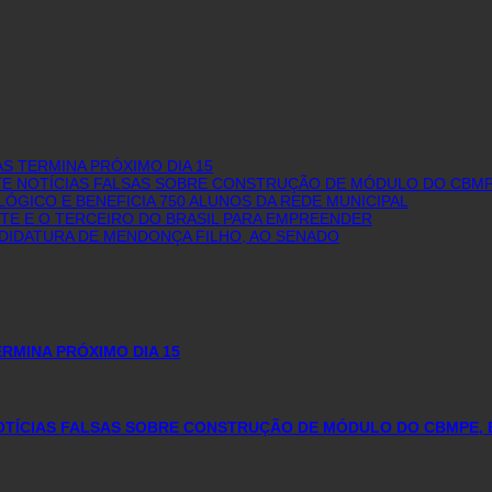
S TERMINA PRÓXIMO DIA 15
NTE NOTÍCIAS FALSAS SOBRE CONSTRUÇÃO DE MÓDULO DO CBMP
GICO E BENEFICIA 750 ALUNOS DA REDE MUNICIPAL
E E O TERCEIRO DO BRASIL PARA EMPREENDER
NDIDATURA DE MENDONÇA FILHO, AO SENADO
RMINA PRÓXIMO DIA 15
NOTÍCIAS FALSAS SOBRE CONSTRUÇÃO DE MÓDULO DO CBMPE, 