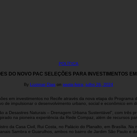
POLÍTICA
HÕES DO NOVO PAC SELEÇÕES PARA INVESTIMENTOS EM
By
Luzimar Dias
on
sexta-feira, julho 26, 2024
lhões em investimentos no Recife através da nova etapa do Programa
o de impulsionar o desenvolvimento urbano, social e econômico em di
o a Desastres Naturais – Drenagem Urbana Sustentável”, com três proj
pirado na pioneira experiência da Rede Compaz, além de recursos par
inistro da Casa Civil, Rui Costa, no Palácio do Planalto, em Brasília.
nais Sambra e Guarulhos, ambos no bairro de Jardim São Paulo e da 