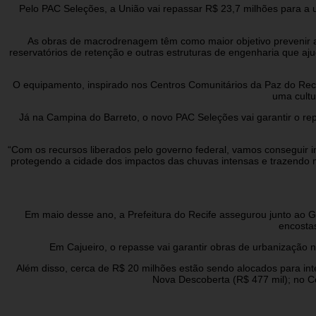
Pelo PAC Seleções, a União vai repassar R$ 23,7 milhões para a
As obras de macrodrenagem têm como maior objetivo prevenir as
reservatórios de retenção e outras estruturas de engenharia que aj
O equipamento, inspirado nos Centros Comunitários da Paz do Recife
uma cultu
Já na Campina do Barreto, o novo PAC Seleções vai garantir o r
“Com os recursos liberados pelo governo federal, vamos conseguir 
protegendo a cidade dos impactos das chuvas intensas e trazendo m
Em maio desse ano, a Prefeitura do Recife assegurou junto ao G
encostas
Em Cajueiro, o repasse vai garantir obras de urbanização n
Além disso, cerca de R$ 20 milhões estão sendo alocados para int
Nova Descoberta (R$ 477 mil); no Có