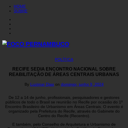
HOME
SOBRE
POLÍTICA
RECIFE SEDIA ENCONTRO NACIONAL SOBRE
REABILITAÇÃO DE ÁREAS CENTRAIS URBANAS
By
Luzimar Dias
on
domingo, junho 9, 2024
De 12 a 14 de junho, profissionais, pesquisadores e gestores
públicos de todo o Brasil se reunirão no Recife por ocasião do 1º
Encontro Brasileiro de Urbanismo em Áreas Centrais. O evento é
organizado pela Prefeitura do Recife, através do Gabinete do
Centro do Recife (Recentro).
E também, pelo Conselho de Arquitetura e Urbanismo de