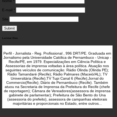
Nome
*
E-mail
*
Site
Luzimar Dias
Perfil - Jornalista - Reg. Profissional , 996 DRT/PE. Graduada em
Jornalismo pela Universidade Católica de Pernambuco - Unicap -
Recife/PE, em 1979. Especializações em Ciência Política e
Assessorias de imprensa voltadas à área política. Atuação nos
seguintes veículos de comunicação: Rádio Olinda (Olinda PE);
Rádio Tamandaré (Recife); Rádio Palmares (Maceió/AL); TV
Universitária (Recife);TV Tupi Canal 6 (Recife);Jornal do
Commercio(Recife); Diário de Pernambuco (Recife). Também
atuou na Secretaria de Imprensa da Prefeitura do Recife (chefe
de reportagem); Câmara de Vereadores(assessora de imprensa
gabinete de parlamentar); Prefeitura de São Bento do Una
(assessoria do prefeito), assessora de campanhas eleitorais
majoritárias e proporcionais no Estado, entre outros...