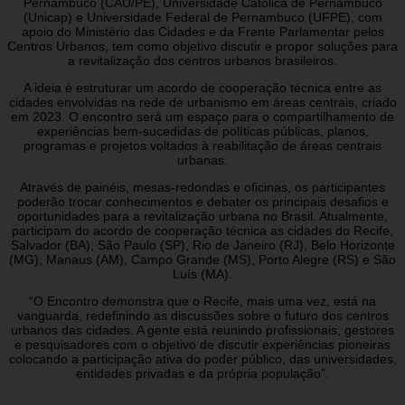
Pernambuco (CAU/PE), Universidade Católica de Pernambuco
(Unicap) e Universidade Federal de Pernambuco (UFPE), com
apoio do Ministério das Cidades e da Frente Parlamentar pelos
Centros Urbanos, tem como objetivo discutir e propor soluções para
a revitalização dos centros urbanos brasileiros.
A ideia é estruturar um acordo de cooperação técnica entre as
cidades envolvidas na rede de urbanismo em áreas centrais, criado
em 2023. O encontro será um espaço para o compartilhamento de
experiências bem-sucedidas de políticas públicas, planos,
programas e projetos voltados à reabilitação de áreas centrais
urbanas.
Através de painéis, mesas-redondas e oficinas, os participantes
poderão trocar conhecimentos e debater os principais desafios e
oportunidades para a revitalização urbana no Brasil. Atualmente,
participam do acordo de cooperação técnica as cidades do Recife,
Salvador (BA), São Paulo (SP), Rio de Janeiro (RJ), Belo Horizonte
(MG), Manaus (AM), Campo Grande (MS), Porto Alegre (RS) e São
Luís (MA).
“O Encontro demonstra que o Recife, mais uma vez, está na
vanguarda, redefinindo as discussões sobre o futuro dos centros
urbanos das cidades. A gente está reunindo profissionais, gestores
e pesquisadores com o objetivo de discutir experiências pioneiras
colocando a participação ativa do poder público, das universidades,
entidades privadas e da própria população”.