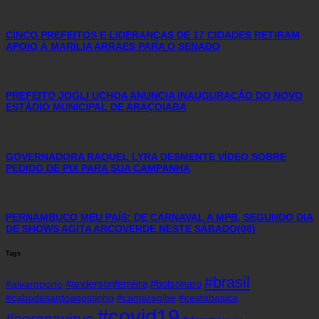
CINCO PREFEITOS E LIDERANÇAS DE 17 CIDADES RETIRAM
APOIO À MARÍLIA ARRAES PARA O SENADO
PREFEITO JOGLI UCHOA ANUNCIA INAUGURAÇÃO DO NOVO
ESTÁDIO MUNICIPAL DE ARAÇOIABA
GOVERNADORA RAQUEL LYRA DESMENTE VÍDEO SOBRE
PEDIDO DE PIX PARA SUA CAMPANHA
PERNAMBUCO MEU PAÍS: DE CARNAVAL A MPB, SEGUNDO DIA
DE SHOWS AGITA ARCOVERDE NESTE SÁBADO(08)
Tags
#brasil
#andersonferreira
#bolsonaro
#alvaroporto
#cabodesantoagostinho
#camaragibe
#cestabasica
#covid19
#coronavirus