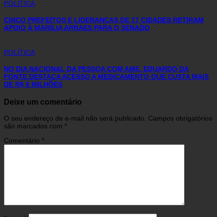
POLÍTICA
CINCO PREFEITOS E LIDERANÇAS DE 17 CIDADES RETIRAM
APOIO À MARÍLIA ARRAES PARA O SENADO
POLÍTICA
NO DIA NACIONAL DA PESSOA COM AME, EDUARDO DA
FONTE DESTACA ACESSO A MEDICAMENTO QUE CUSTA MAIS
DE R$ 6 MILHÕES
Deixe um comentário
O seu endereço de e-mail não será publicado.
Campos obrigatórios
são marcados com
*
Comentário
*