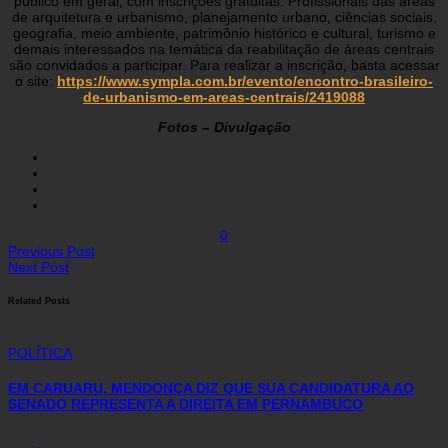
público em geral, com inscrições gratuitas. Profissionais das áreas
de arquitetura e urbanismo, planejamento urbano, ciências sociais,
geografia, meio ambiente, patrimônio histórico e cultural, turismo e
demais interessados na temática da reabilitação de áreas centrais
são convidados a participar. Para realizar a inscrição, basta acessar
o site:
https://www.sympla.com.br/evento/encontro-brasileiro-
de-urbanismo-em-areas-centrais/2419088
Fotos – Divulgação
0
Previous Post
Next Post
Related Posts
POLÍTICA
EM CARUARU, MENDONÇA DIZ QUE SUA CANDIDATURA AO
SENADO REPRESENTA A DIREITA EM PERNAMBUCO