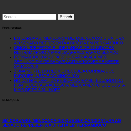
Search
for:
Posts recentes
EM CARUARU, MENDONÇA DIZ QUE SUA CANDIDATURA
AO SENADO REPRESENTA A DIREITA EM PERNAMBUCO
CINCO PREFEITOS E LIDERANÇAS DE 17 CIDADES
RETIRAM APOIO À MARÍLIA ARRAES PARA O SENADO
PERNAMBUCO MEU PAÍS: DE CARNAVAL A MPB,
SEGUNDO DIA DE SHOWS AGITA ARCOVERDE NESTE
SÁBADO(08)
ZONA NORTE DO RECIFE RECEBE A CORRIDA DOS
PARQUES, NESTE DOMINGO (08)
NO DIA NACIONAL DA PESSOA COM AME, EDUARDO DA
FONTE DESTACA ACESSO A MEDICAMENTO QUE CUSTA
MAIS DE R$ 6 MILHÕES
DESTAQUES
EM CARUARU, MENDONÇA DIZ QUE SUA CANDIDATURA AO
SENADO REPRESENTA A DIREITA EM PERNAMBUCO