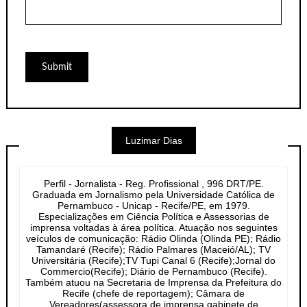
Luzimar Dias
Perfil - Jornalista - Reg. Profissional , 996 DRT/PE.
Graduada em Jornalismo pela Universidade Católica de
Pernambuco - Unicap - Recife/PE, em 1979.
Especializações em Ciência Política e Assessorias de
imprensa voltadas à área política. Atuação nos seguintes
veículos de comunicação: Rádio Olinda (Olinda PE); Rádio
Tamandaré (Recife); Rádio Palmares (Maceió/AL); TV
Universitária (Recife);TV Tupi Canal 6 (Recife);Jornal do
Commercio(Recife); Diário de Pernambuco (Recife).
Também atuou na Secretaria de Imprensa da Prefeitura do
Recife (chefe de reportagem); Câmara de
Vereadores(assessora de imprensa gabinete de