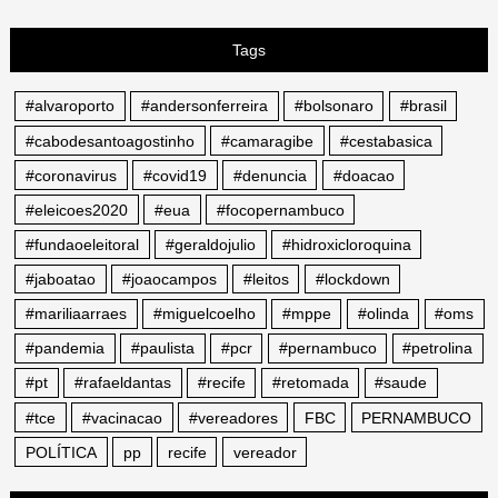
Tags
#alvaroporto
#andersonferreira
#bolsonaro
#brasil
#cabodesantoagostinho
#camaragibe
#cestabasica
#coronavirus
#covid19
#denuncia
#doacao
#eleicoes2020
#eua
#focopernambuco
#fundaoeleitoral
#geraldojulio
#hidroxicloroquina
#jaboatao
#joaocampos
#leitos
#lockdown
#mariliaarraes
#miguelcoelho
#mppe
#olinda
#oms
#pandemia
#paulista
#pcr
#pernambuco
#petrolina
#pt
#rafaeldantas
#recife
#retomada
#saude
#tce
#vacinacao
#vereadores
FBC
PERNAMBUCO
POLÍTICA
pp
recife
vereador