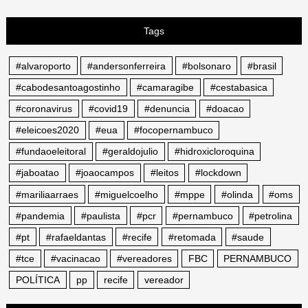
Tags
#alvaroporto
#andersonferreira
#bolsonaro
#brasil
#cabodesantoagostinho
#camaragibe
#cestabasica
#coronavirus
#covid19
#denuncia
#doacao
#eleicoes2020
#eua
#focopernambuco
#fundaoeleitoral
#geraldojulio
#hidroxicloroquina
#jaboatao
#joaocampos
#leitos
#lockdown
#mariliaarraes
#miguelcoelho
#mppe
#olinda
#oms
#pandemia
#paulista
#pcr
#pernambuco
#petrolina
#pt
#rafaeldantas
#recife
#retomada
#saude
#tce
#vacinacao
#vereadores
FBC
PERNAMBUCO
POLÍTICA
pp
recife
vereador