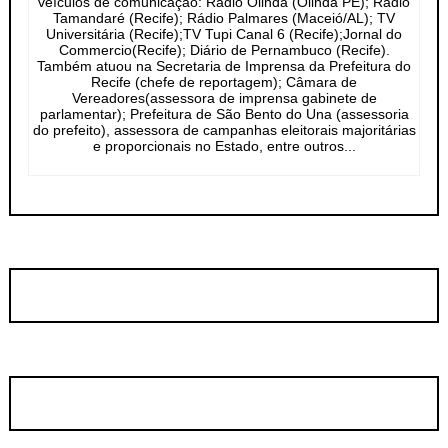
veículos de comunicação: Rádio Olinda (Olinda PE); Rádio
Tamandaré (Recife); Rádio Palmares (Maceió/AL); TV
Universitária (Recife);TV Tupi Canal 6 (Recife);Jornal do
Commercio(Recife); Diário de Pernambuco (Recife).
Também atuou na Secretaria de Imprensa da Prefeitura do
Recife (chefe de reportagem); Câmara de
Vereadores(assessora de imprensa gabinete de
parlamentar); Prefeitura de São Bento do Una (assessoria
do prefeito), assessora de campanhas eleitorais majoritárias
e proporcionais no Estado, entre outros...