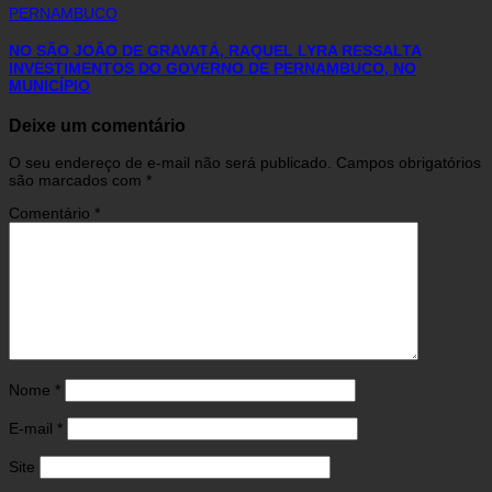
PERNAMBUCO
NO SÃO JOÃO DE GRAVATÁ, RAQUEL LYRA RESSALTA
INVESTIMENTOS DO GOVERNO DE PERNAMBUCO, NO
MUNICÍPIO
Deixe um comentário
O seu endereço de e-mail não será publicado.
Campos obrigatórios
são marcados com
*
Comentário
*
Nome
*
E-mail
*
Site