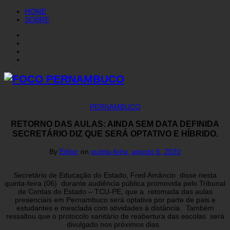
HOME
SOBRE
PERNAMBUCO
RETORNO DAS AULAS: AINDA SEM DATA DEFINIDA
SECRETÁRIO DIZ QUE SERÁ OPTATIVO E HÍBRIDO.
By
Editor
on
quinta-feira, agosto 6, 2020
Secretário de Educação do Estado, Fred Amâncio disse nesta
quinta-feira (06) durante audiência pública promovida pelo Tribunal
de Contas do Estado – TCU-PE, que a retomada das aulas
presenciais em Pernambuco será optativa por parte de pais e
estudantes e mesclada com atividades à distância. Também
ressaltou que o protocolo sanitário de reabertura das escolas será
divulgado nos próximos dias.