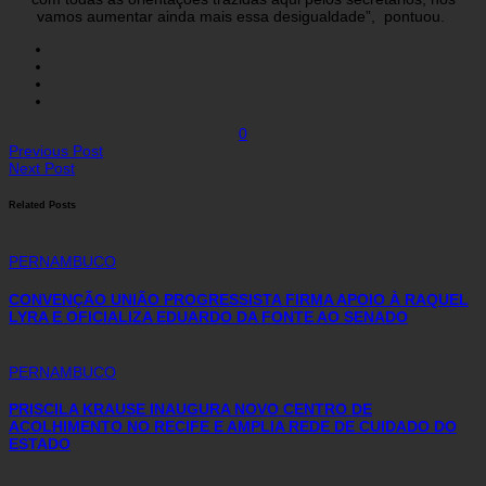
vamos aumentar ainda mais essa desigualdade”, pontuou.
0
Previous Post
Next Post
Related Posts
PERNAMBUCO
CONVENÇÃO UNIÃO PROGRESSISTA FIRMA APOIO À RAQUEL
LYRA E OFICIALIZA EDUARDO DA FONTE AO SENADO
PERNAMBUCO
PRISCILA KRAUSE INAUGURA NOVO CENTRO DE
ACOLHIMENTO NO RECIFE E AMPLIA REDE DE CUIDADO DO
ESTADO