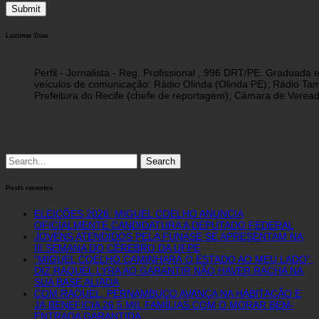
Luzimar Dias
Perfil - Jornalista - Reg. Profissional , 996 DRT/PE. Graduad
veículos de comunicação: Rádio Olinda (Olinda PE); Rádio Tam
Prefeitura do Recife (chefe de reportagem); Câmara de Vereado
Search
for:
Posts recentes
ELEIÇÕES 2026: MIGUEL COELHO ANUNCIA
OFICIALMENTE CANDIDATURA A DEPUTADO FEDERAL
JOVENS ATENDIDOS PELA FUNASE SE APRESENTAM NA
III SEMANA DO CÉREBRO DA UFPE
“MIGUEL COELHO CAMINHARÁ O ESTADO AO MEU LADO”,
DIZ RAQUEL LYRA AO GARANTIR NÃO HAVER RACHA NA
SUA BASE ALIADA
COM RAQUEL, PERNAMBUCO AVANÇA NA HABITAÇÃO E
JÁ BENEFICIA 26,5 MIL FAMÍLIAS COM O MORAR BEM-
ENTRADA GARANTIDA