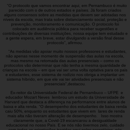
“O protocolo que vamos encontrar aqui, em Pernambuco é muito
parecido com o de outros estados e países. Já foram criados
alguns consensos sobre as medidas que devem ser adotadas nos
níveis da escola, mas trata sobre distanciamento social, proteção e
prevenção, monitoramento e comunicação. O protocolo foi
colocado em audiência pública para receber sugestões e
contribuições de diversas instituições, nossa equipe tem estudado e
a gente espera, em breve, estar divulgando a versão final desse
protocolo”, afirmou.
“As medidas vão apoiar muito nossos professores e estudantes,
não apenas nesse momento de suspensão das aulas na escola,
mas mesmo na retomada das aulas presenciais – como os
protocolos vão determinar que não tenha a mesma quantidade de
crianças na escola – em que vai ser uma volta optativa para os pais
e estudantes, esse sistema de rodízio nos obriga a implantar um
sistema híbrido, em que ele vai ter atividades presenciais e não
presenciais”,destacou.
Ex-reitor da Universidade Federal de Pernambuco – UFPE e
educador Mozart Neves lembrou um estudo da Universidade de
Harvard que destaca a diferença na performance entre alunos de
baixa e alta renda. “O desempenho dos estudantes de baixa renda
caiu 50%, enquanto os estudantes que vivem em lares de renda
mais alta não tiveram alteração de desempenho. Isso mostra
claramente que, a Covid-19 escancarou a desigualdade
educacional no nosso País. E se nós não tivermos zelo, cuidado
com todas as orientações trazidas aqui pelos secretários, nós