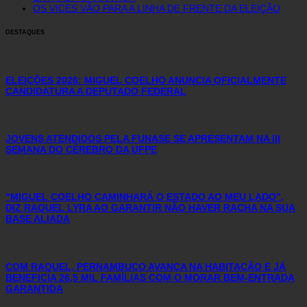
OS VICES VÃO PARA A LINHA DE FRENTE DA ELEIÇÃO
DESTAQUES
ELEIÇÕES 2026: MIGUEL COELHO ANUNCIA OFICIALMENTE
CANDIDATURA A DEPUTADO FEDERAL
JOVENS ATENDIDOS PELA FUNASE SE APRESENTAM NA III
SEMANA DO CÉREBRO DA UFPE
“MIGUEL COELHO CAMINHARÁ O ESTADO AO MEU LADO”,
DIZ RAQUEL LYRA AO GARANTIR NÃO HAVER RACHA NA SUA
BASE ALIADA
COM RAQUEL, PERNAMBUCO AVANÇA NA HABITAÇÃO E JÁ
BENEFICIA 26,5 MIL FAMÍLIAS COM O MORAR BEM-ENTRADA
GARANTIDA