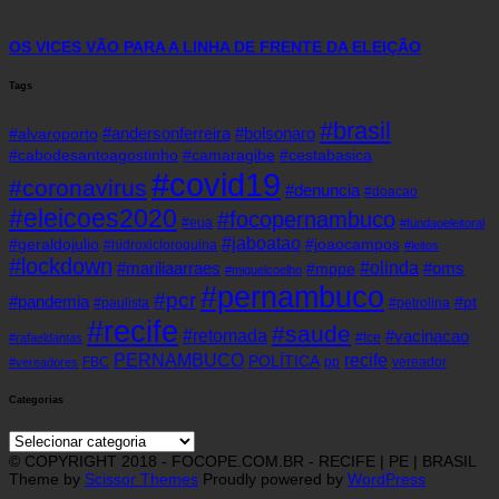
OS VICES VÃO PARA A LINHA DE FRENTE DA ELEIÇÃO
Tags
#brasil
#andersonferreira
#bolsonaro
#alvaroporto
#cabodesantoagostinho
#camaragibe
#cestabasica
#covid19
#coronavirus
#denuncia
#doacao
#eleicoes2020
#focopernambuco
#eua
#fundaoeleitoral
#jaboatao
#geraldojulio
#joaocampos
#hidroxicloroquina
#leitos
#lockdown
#olinda
#mariliaarraes
#oms
#mppe
#miguelcoelho
#pernambuco
#pcr
#pandemia
#pt
#paulista
#petrolina
#recife
#saude
#retomada
#vacinacao
#tce
#rafaeldantas
recife
PERNAMBUCO
POLÍTICA
FBC
pp
vereador
#vereadores
Categorias
Categorias
© COPYRIGHT 2018 - FOCOPE.COM.BR - RECIFE | PE | BRASIL
Theme by
Scissor Themes
Proudly powered by
WordPress