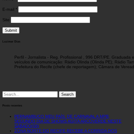
E-mail
*
Site
Luzimar Dias
Perfil - Jornalista - Reg. Profissional , 996 DRT/PE. Graduad
veículos de comunicação: Rádio Olinda (Olinda PE); Rádio Tam
Prefeitura do Recife (chefe de reportagem); Câmara de Vereado
Search
for:
Posts recentes
PERNAMBUCO MEU PAÍS: DE CARNAVAL A MPB,
SEGUNDO DIA DE SHOWS AGITA ARCOVERDE NESTE
SÁBADO(08)
ZONA NORTE DO RECIFE RECEBE A CORRIDA DOS