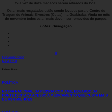
foi a vez de doze macacos serem retirados do local.
Os animais resgatados estão sendo levados para o Centro de
Triagem de Animais Silvestres (Cetas), na Guabiraba. Ainda no mês
de novembro todos os animais devem ser removidos do parque.
Fotos:
Divulgação
0
Previous Post
Next Post
Related Posts
POLÍTICA
NO DIA NACIONAL DA PESSOA COM AME, EDUARDO DA
FONTE DESTACA ACESSO A MEDICAMENTO QUE CUSTA MAIS
DE R$ 6 MILHÕES
POLÍTICA