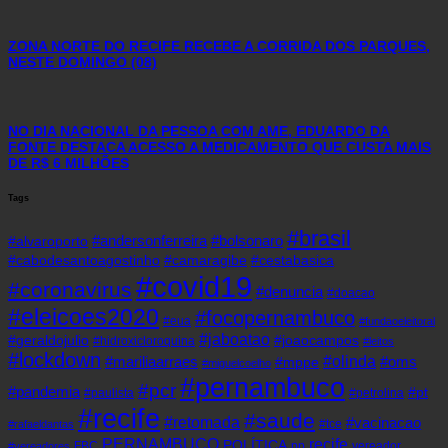
ZONA NORTE DO RECIFE RECEBE A CORRIDA DOS PARQUES,
NESTE DOMINGO (08)
NO DIA NACIONAL DA PESSOA COM AME, EDUARDO DA
FONTE DESTACA ACESSO A MEDICAMENTO QUE CUSTA MAIS
DE R$ 6 MILHÕES
Tags
#brasil
#andersonferreira
#bolsonaro
#alvaroporto
#cabodesantoagostinho
#camaragibe
#cestabasica
#covid19
#coronavirus
#denuncia
#doacao
#eleicoes2020
#focopernambuco
#eua
#fundaoeleitoral
#jaboatao
#geraldojulio
#joaocampos
#hidroxicloroquina
#leitos
#lockdown
#olinda
#mariliaarraes
#oms
#mppe
#miguelcoelho
#pernambuco
#pcr
#pandemia
#pt
#paulista
#petrolina
#recife
#saude
#retomada
#vacinacao
#tce
#rafaeldantas
recife
PERNAMBUCO
POLÍTICA
FBC
pp
vereador
#vereadores