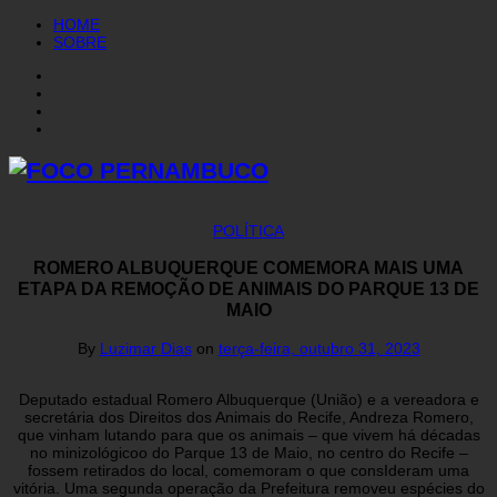
HOME
SOBRE
POLÍTICA
ROMERO ALBUQUERQUE COMEMORA MAIS UMA
ETAPA DA REMOÇÃO DE ANIMAIS DO PARQUE 13 DE
MAIO
By
Luzimar Dias
on
terça-feira, outubro 31, 2023
Deputado estadual Romero Albuquerque (União) e a vereadora e
secretária dos Direitos dos Animais do Recife, Andreza Romero,
que vinham lutando para que os animais – que vivem há décadas
no minizológicoo do Parque 13 de Maio, no centro do Recife –
fossem retirados do local, comemoram o que consIderam uma
vitória. Uma segunda operação da Prefeitura removeu espécies do