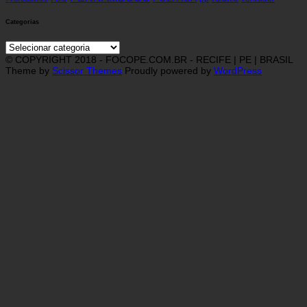
Categorias
Categorias
© COPYRIGHT 2018 - FOCOPE.COM.BR - RECIFE | PE | BRASIL
Theme by
Scissor Themes
Proudly powered by
WordPress