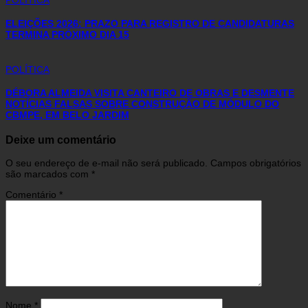
ELEIÇÕES 2026: PRAZO PARA REGISTRO DE CANDIDATURAS
TERMINA PRÓXIMO DIA 15
POLÍTICA
DÉBORA ALMEIDA VISITA CANTEIRO DE OBRAS E DESMENTE
NOTÍCIAS FALSAS SOBRE CONSTRUÇÃO DE MÓDULO DO
CBMPE, EM BELO JARDIM
Deixe um comentário
O seu endereço de e-mail não será publicado.
Campos obrigatórios
são marcados com
*
Comentário
*
Nome
*