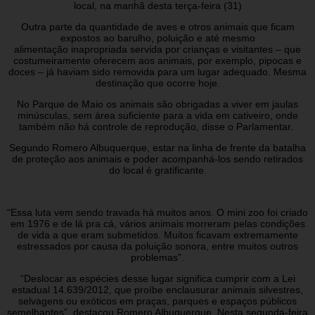
local, na manhã desta terça-feira (31)
Outra parte da quantidade de aves e otros animais que ficam
expostos ao barulho, poluição e até mesmo
alimentação inapropriada servida por crianças e visitantes – que
costumeiramente oferecem aos animais, por exemplo, pipocas e
doces – já haviam sido removida para um lugar adequado. Mesma
destinação que ocorre hoje.
No Parque de Maio os animais são obrigadas a viver em jaulas
minúsculas, sem área suficiente para a vida em cativeiro, onde
também não há controle de reprodução, disse o Parlamentar.
Segundo Romero Albuquerque, estar na linha de frente da batalha
de proteção aos animais e poder acompanhá-los sendo retirados
do local é gratificante.
“Essa luta vem sendo travada há muitos anos. O mini zoo foi criado
em 1976 e de lá pra cá, vários animais morreram pelas condições
de vida a que eram submetidos. Muitos ficavam extremamente
estressados por causa da poluição sonora, entre muitos outros
problemas”.
“Deslocar as espécies desse lugar significa cumprir com a Lei
estadual 14.639/2012, que proíbe enclausurar animais silvestres,
selvagens ou exóticos em praças, parques e espaços públicos
semelhantes”, destacou Romero Albuquerque. Nesta segunda-feira