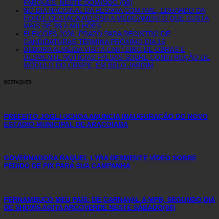
PARQUES, NESTE DOMINGO (08)
NO DIA NACIONAL DA PESSOA COM AME, EDUARDO DA
FONTE DESTACA ACESSO A MEDICAMENTO QUE CUSTA
MAIS DE R$ 6 MILHÕES
ELEIÇÕES 2026: PRAZO PARA REGISTRO DE
CANDIDATURAS TERMINA PRÓXIMO DIA 15
DÉBORA ALMEIDA VISITA CANTEIRO DE OBRAS E
DESMENTE NOTÍCIAS FALSAS SOBRE CONSTRUÇÃO DE
MÓDULO DO CBMPE, EM BELO JARDIM
DESTAQUES
PREFEITO JOGLI UCHOA ANUNCIA INAUGURAÇÃO DO NOVO
ESTÁDIO MUNICIPAL DE ARAÇOIABA
GOVERNADORA RAQUEL LYRA DESMENTE VÍDEO SOBRE
PEDIDO DE PIX PARA SUA CAMPANHA
PERNAMBUCO MEU PAÍS: DE CARNAVAL A MPB, SEGUNDO DIA
DE SHOWS AGITA ARCOVERDE NESTE SÁBADO(08)