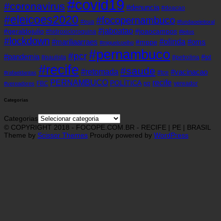
#covid19
#coronavirus
#denuncia
#doacao
#eleicoes2020
#focopernambuco
#eua
#fundaoeleitoral
#jaboatao
#geraldojulio
#joaocampos
#hidroxicloroquina
#leitos
#lockdown
#olinda
#mariliaarraes
#oms
#mppe
#miguelcoelho
#pernambuco
#pcr
#pandemia
#pt
#paulista
#petrolina
#recife
#saude
#retomada
#vacinacao
#tce
#rafaeldantas
recife
PERNAMBUCO
POLÍTICA
FBC
pp
vereador
#vereadores
Categorias
Categorias
© COPYRIGHT 2018 - FOCOPE.COM.BR - RECIFE | PE | BRASIL
Theme by
Scissor Themes
Proudly powered by
WordPress