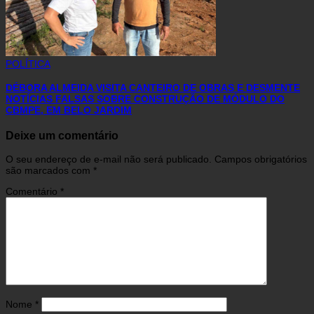
POLÍTICA
DÉBORA ALMEIDA VISITA CANTEIRO DE OBRAS E DESMENTE
NOTÍCIAS FALSAS SOBRE CONSTRUÇÃO DE MÓDULO DO
CBMPE, EM BELO JARDIM
Deixe um comentário
O seu endereço de e-mail não será publicado.
Campos obrigatórios
são marcados com
*
Comentário
*
Nome
*