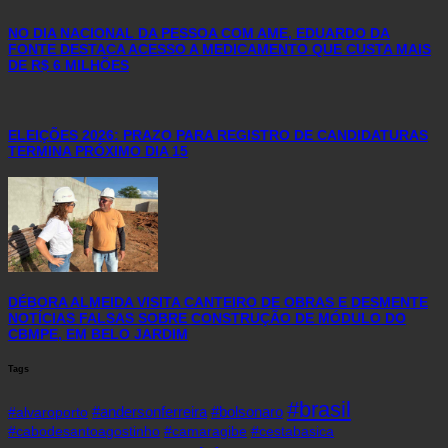
NO DIA NACIONAL DA PESSOA COM AME, EDUARDO DA
FONTE DESTACA ACESSO A MEDICAMENTO QUE CUSTA MAIS
DE R$ 6 MILHÕES
ELEIÇÕES 2026: PRAZO PARA REGISTRO DE CANDIDATURAS
TERMINA PRÓXIMO DIA 15
DÉBORA ALMEIDA VISITA CANTEIRO DE OBRAS E DESMENTE
NOTÍCIAS FALSAS SOBRE CONSTRUÇÃO DE MÓDULO DO
CBMPE, EM BELO JARDIM
Tags
#brasil
#andersonferreira
#bolsonaro
#alvaroporto
#cabodesantoagostinho
#camaragibe
#cestabasica