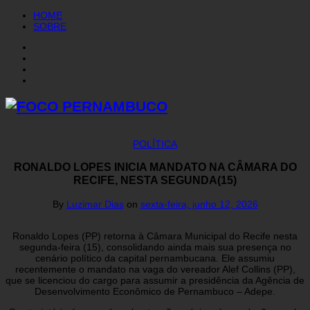
HOME
SOBRE
POLÍTICA
RONALDO LOPES INICIA MANDATO NA CÂMARA DO
RECIFE, NESTA SEGUNDA(15)
By
Luzimar Dias
on
sexta-feira, junho 12, 2026
Ronaldo Lopes (PP) retorna à Câmara Municipal do Recife nesta
segunda-feira (15), consolidando ainda mais sua presença no
cenário político da capital pernambucana. Ele assumiu
recentemente o mandato na vaga do vereador Alef Collins (PP),
que se licenciou do cargo para assumir a presidência da Agência de
Desenvolvimento Econômico de Pernambuco – Adepe.