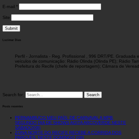
E-mail
*
Site
Luzimar Dias
Perfil - Jornalista - Reg. Profissional , 996 DRT/PE. Graduad
veículos de comunicação: Rádio Olinda (Olinda PE); Rádio Tam
Prefeitura do Recife (chefe de reportagem); Câmara de Vereado
Search for:
Posts recentes
PERNAMBUCO MEU PAÍS: DE CARNAVAL A MPB,
SEGUNDO DIA DE SHOWS AGITA ARCOVERDE NESTE
SÁBADO(08)
ZONA NORTE DO RECIFE RECEBE A CORRIDA DOS
PARQUES, NESTE DOMINGO (08)