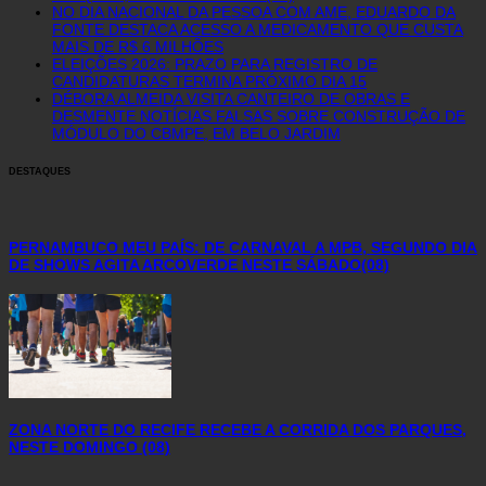
NO DIA NACIONAL DA PESSOA COM AME, EDUARDO DA
FONTE DESTACA ACESSO A MEDICAMENTO QUE CUSTA
MAIS DE R$ 6 MILHÕES
ELEIÇÕES 2026: PRAZO PARA REGISTRO DE
CANDIDATURAS TERMINA PRÓXIMO DIA 15
DÉBORA ALMEIDA VISITA CANTEIRO DE OBRAS E
DESMENTE NOTÍCIAS FALSAS SOBRE CONSTRUÇÃO DE
MÓDULO DO CBMPE, EM BELO JARDIM
DESTAQUES
PERNAMBUCO MEU PAÍS: DE CARNAVAL A MPB, SEGUNDO DIA
DE SHOWS AGITA ARCOVERDE NESTE SÁBADO(08)
ZONA NORTE DO RECIFE RECEBE A CORRIDA DOS PARQUES,
NESTE DOMINGO (08)