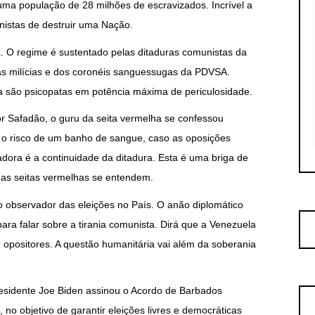
uma população de 28 milhões de escravizados. Incrível a
istas de destruir uma Nação.
va. O regime é sustentado pelas ditaduras comunistas da
 das milícias e dos coronéis sanguessugas da PDVSA.
 são psicopatas em potência máxima de periculosidade.
or Safadão, o guru da seita vermelha se confessou
o risco de um banho de sangue, caso as oposições
adora é a continuidade da ditadura. Esta é uma briga de
das seitas vermelhas se entendem.
 observador das eleições no País. O anão diplomático
para falar sobre a tirania comunista. Dirá que a Venezuela
 opositores. A questão humanitária vai além da soberania
esidente Joe Biden assinou o Acordo de Barbados
 no objetivo de garantir eleições livres e democráticas