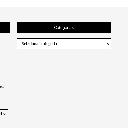
Categorias
Categorias
ral
lho