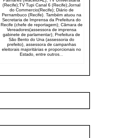
Palmares (Maceió/AL); TV Universitária
(Recife);TV Tupi Canal 6 (Recife);Jornal
do Commercio(Recife); Diário de
Pernambuco (Recife). Também atuou na
Secretaria de Imprensa da Prefeitura do
Recife (chefe de reportagem); Câmara de
Vereadores(assessora de imprensa
gabinete de parlamentar); Prefeitura de
São Bento do Una (assessoria do
prefeito), assessora de campanhas
eleitorais majoritárias e proporcionais no
Estado, entre outros...