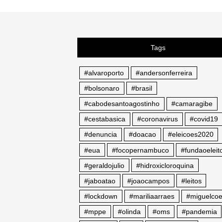
Tags
#alvaroporto
#andersonferreira
#bolsonaro
#brasil
#cabodesantoagostinho
#camaragibe
#cestabasica
#coronavirus
#covid19
#denuncia
#doacao
#eleicoes2020
#eua
#focopernambuco
#fundaoeleito
#geraldojulio
#hidroxicloroquina
#jaboatao
#joaocampos
#leitos
#lockdown
#mariliaarraes
#miguelcoe
#mppe
#olinda
#oms
#pandemia