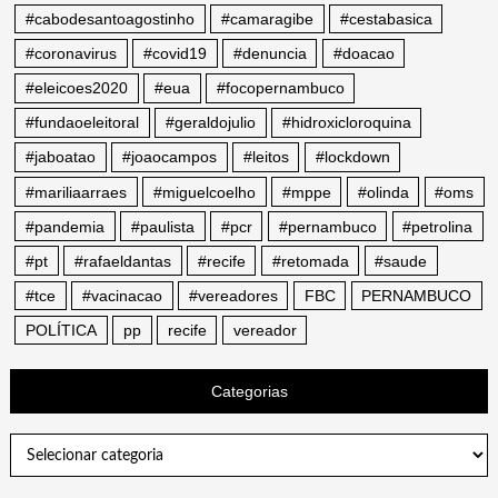
#cabodesantoagostinho
#camaragibe
#cestabasica
#coronavirus
#covid19
#denuncia
#doacao
#eleicoes2020
#eua
#focopernambuco
#fundaoeleitoral
#geraldojulio
#hidroxicloroquina
#jaboatao
#joaocampos
#leitos
#lockdown
#mariliaarraes
#miguelcoelho
#mppe
#olinda
#oms
#pandemia
#paulista
#pcr
#pernambuco
#petrolina
#pt
#rafaeldantas
#recife
#retomada
#saude
#tce
#vacinacao
#vereadores
FBC
PERNAMBUCO
POLÍTICA
pp
recife
vereador
Categorias
Categorias