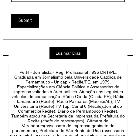
Luzimar Dias
Perfil - Jornalista - Reg. Profissional , 996 DRT/PE.
Graduada em Jornalismo pela Universidade Católica de
Pernambuco - Unicap - Recife/PE, em 1979.
Especializações em Ciência Política e Assessorias de
imprensa voltadas à área política. Atuação nos seguintes
veículos de comunicação: Rádio Olinda (Olinda PE); Rádio
Tamandaré (Recife); Rádio Palmares (Maceió/AL); TV
Universitária (Recife);TV Tupi Canal 6 (Recife);Jornal do
Commercio(Recife); Diário de Pernambuco (Recife).
Também atuou na Secretaria de Imprensa da Prefeitura do
Recife (chefe de reportagem); Câmara de
Vereadores(assessora de imprensa gabinete de
parlamentar); Prefeitura de São Bento do Una (assessoria
do prefeito), assessora de campanhas eleitorais majoritárias