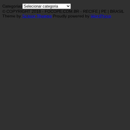
Categorias
© COPYRIGHT 2018 - FOCOPE.COM.BR - RECIFE | PE | BRASIL
Theme by
Scissor Themes
Proudly powered by
WordPress