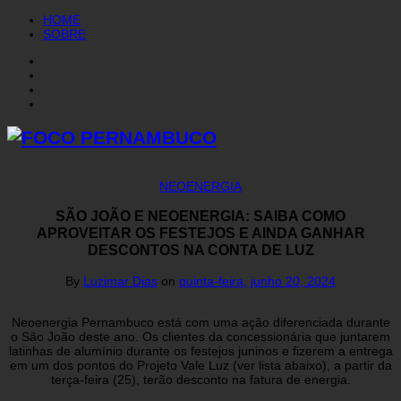
HOME
SOBRE
NEOENERGIA
SÃO JOÃO E NEOENERGIA: SAIBA COMO
APROVEITAR OS FESTEJOS E AINDA GANHAR
DESCONTOS NA CONTA DE LUZ
By
Luzimar Dias
on
quinta-feira, junho 20, 2024
Neoenergia Pernambuco está com uma ação diferenciada durante
o São João deste ano. Os clientes da concessionária que juntarem
latinhas de alumínio durante os festejos juninos e fizerem a entrega
em um dos pontos do Projeto Vale Luz (ver lista abaixo), a partir da
terça-feira (25), terão desconto na fatura de energia.