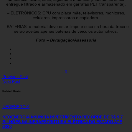
entregue filtrado e armazenado em garrafas PET transparente).
– ELETRÔNICOS: CPU com placa mãe, televisores, monitores,
celulares, impressoras e copiadora.
– BATERIAS: o material deve estar limpo e seco na hora da troca e
serão aceitas apenas baterias de veículos automotivos.
Foto – Divulgação/Assessoria
0
Previous Post
Next Post
Related Posts
NEOENERGIA
NEOENERGIA ANUNCIA INVESTIMENTO RECORDE DE R$ 9,7
BILHÕES NA INFRAESTRUTURA ELÉTRICA DO ESTADO ATÉ
2030