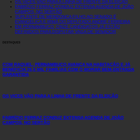
OS VICES VÃO PARA A LINHA DE FRENTE DA ELEIÇÃO
FABRÍZIO FERRAZ CONDUZ EXTENSA AGENDA DE JOÃO
CAMPOS, NO SERTÃO
SUPLENTE DE MENDONÇA FILHO AO SENADO É
EVANGÉLICA E IRMÃ DO DEPUTADO ANDRÉ FERREIRA
EM PERNAMBUCO, ONZE CANDIDATOS JÁ ESTÃO
DEFINIDOS PARA DISPUTAR VAGA DE SENADOR
DESTAQUES
COM RAQUEL, PERNAMBUCO AVANÇA NA HABITAÇÃO E JÁ
BENEFICIA 26,5 MIL FAMÍLIAS COM O MORAR BEM-ENTRADA
GARANTIDA
OS VICES VÃO PARA A LINHA DE FRENTE DA ELEIÇÃO
FABRÍZIO FERRAZ CONDUZ EXTENSA AGENDA DE JOÃO
CAMPOS, NO SERTÃO