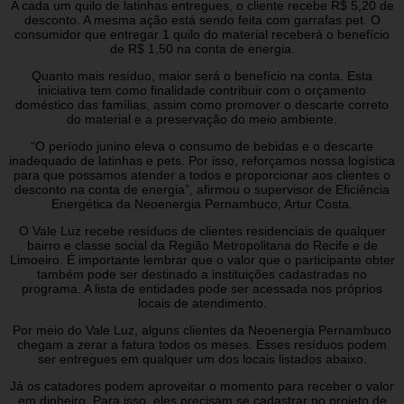
A cada um quilo de latinhas entregues, o cliente recebe R$ 5,20 de
desconto. A mesma ação está sendo feita com garrafas pet. O
consumidor que entregar 1 quilo do material receberá o benefício
de R$ 1,50 na conta de energia.
Quanto mais resíduo, maior será o benefício na conta. Esta
iniciativa tem como finalidade contribuir com o orçamento
doméstico das famílias, assim como promover o descarte correto
do material e a preservação do meio ambiente.
“O período junino eleva o consumo de bebidas e o descarte
inadequado de latinhas e pets. Por isso, reforçamos nossa logística
para que possamos atender a todos e proporcionar aos clientes o
desconto na conta de energia”, afirmou o supervisor de Eficiência
Energética da Neoenergia Pernambuco, Artur Costa.
O Vale Luz recebe resíduos de clientes residenciais de qualquer
bairro e classe social da Região Metropolitana do Recife e de
Limoeiro. É importante lembrar que o valor que o participante obter
também pode ser destinado a instituições cadastradas no
programa. A lista de entidades pode ser acessada nos próprios
locais de atendimento.
Por meio do Vale Luz, alguns clientes da Neoenergia Pernambuco
chegam a zerar a fatura todos os meses. Esses resíduos podem
ser entregues em qualquer um dos locais listados abaixo.
Já os catadores podem aproveitar o momento para receber o valor
em dinheiro. Para isso, eles precisam se cadastrar no projeto de