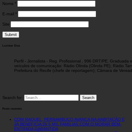
Nome
*
E-mail
*
Site
Luzimar Dias
Perfil - Jornalista - Reg. Profissional , 996 DRT/PE. Graduad
veículos de comunicação: Rádio Olinda (Olinda PE); Rádio Tam
Prefeitura do Recife (chefe de reportagem); Câmara de Vereado
Search for:
Posts recentes
COM RAQUEL, PERNAMBUCO AVANÇA NA HABITAÇÃO E
JÁ BENEFICIA 26,5 MIL FAMÍLIAS COM O MORAR BEM-
ENTRADA GARANTIDA