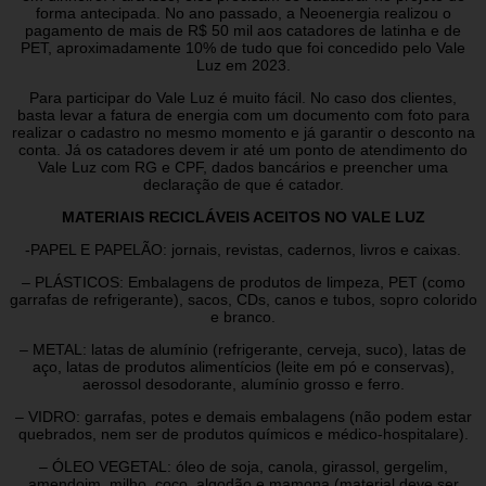
forma antecipada. No ano passado, a Neoenergia realizou o
pagamento de mais de R$ 50 mil aos catadores de latinha e de
PET, aproximadamente 10% de tudo que foi concedido pelo Vale
Luz em 2023.
Para participar do Vale Luz é muito fácil. No caso dos clientes,
basta levar a fatura de energia com um documento com foto para
realizar o cadastro no mesmo momento e já garantir o desconto na
conta. Já os catadores devem ir até um ponto de atendimento do
Vale Luz com RG e CPF, dados bancários e preencher uma
declaração de que é catador.
MATERIAIS RECICLÁVEIS ACEITOS NO VALE LUZ
-PAPEL E PAPELÃO: jornais, revistas, cadernos, livros e caixas.
– PLÁSTICOS: Embalagens de produtos de limpeza, PET (como
garrafas de refrigerante), sacos, CDs, canos e tubos, sopro colorido
e branco.
– METAL: latas de alumínio (refrigerante, cerveja, suco), latas de
aço, latas de produtos alimentícios (leite em pó e conservas),
aerossol desodorante, alumínio grosso e ferro.
– VIDRO: garrafas, potes e demais embalagens (não podem estar
quebrados, nem ser de produtos químicos e médico-hospitalare).
– ÓLEO VEGETAL: óleo de soja, canola, girassol, gergelim,
amendoim, milho, coco, algodão e mamona (material deve ser