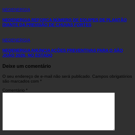
NEOENERGIA
NEOENERGIA REFORÇA NÚMERO DE EQUIPES DE PLANTÃO
DIANTE DA PREVISÃO DE CHUVAS FORTES
NEOENERGIA
NEOENERGIA ANUNCIA AÇÕES PREVENTIVAS PARA O SÃO
JOÃO 2026, NO ESTADO
Deixe um comentário
O seu endereço de e-mail não será publicado.
Campos obrigatórios
são marcados com
*
Comentário
*