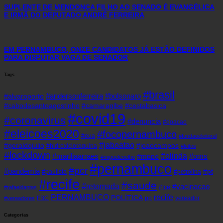
SUPLENTE DE MENDONÇA FILHO AO SENADO É EVANGÉLICA
E IRMÃ DO DEPUTADO ANDRÉ FERREIRA
EM PERNAMBUCO, ONZE CANDIDATOS JÁ ESTÃO DEFINIDOS
PARA DISPUTAR VAGA DE SENADOR
Tags
#brasil
#andersonferreira
#bolsonaro
#alvaroporto
#cabodesantoagostinho
#camaragibe
#cestabasica
#covid19
#coronavirus
#denuncia
#doacao
#eleicoes2020
#focopernambuco
#eua
#fundaoeleitoral
#jaboatao
#geraldojulio
#joaocampos
#hidroxicloroquina
#leitos
#lockdown
#olinda
#mariliaarraes
#oms
#mppe
#miguelcoelho
#pernambuco
#pcr
#pandemia
#pt
#paulista
#petrolina
#recife
#saude
#retomada
#vacinacao
#tce
#rafaeldantas
recife
PERNAMBUCO
POLÍTICA
FBC
pp
vereador
#vereadores
Categorias