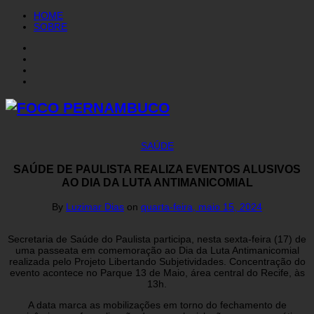
HOME
SOBRE
SAÚDE
SAÚDE DE PAULISTA REALIZA EVENTOS ALUSIVOS
AO DIA DA LUTA ANTIMANICOMIAL
By
Luzimar Dias
on
quarta-feira, maio 15, 2024
Secretaria de Saúde do Paulista participa, nesta sexta-feira (17) de
uma passeata em comemoração ao Dia da Luta Antimanicomial
realizada pelo Projeto Libertando Subjetividades. Concentração do
evento acontece no Parque 13 de Maio, área central do Recife, às
13h.
A data marca as mobilizações em torno do fechamento de