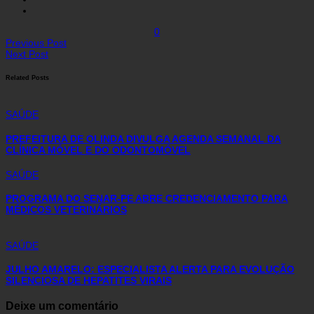
0
Previous Post
Next Post
Related Posts
SAÚDE
PREFEITURA DE OLINDA DIVULGA AGENDA SEMANAL DA
CLÍNICA MÓVEL E DO ODONTOMÓVEL
SAÚDE
PROGRAMA DO SENAR-PE ABRE CREDENCIAMENTO PARA
MÉDICOS VETERINÁRIOS
SAÚDE
JULHO AMARELO: ESPECIALISTA ALERTA PARA EVOLUÇÃO
SILENCIOSA DE HEPATITES VIRAIS
Deixe um comentário