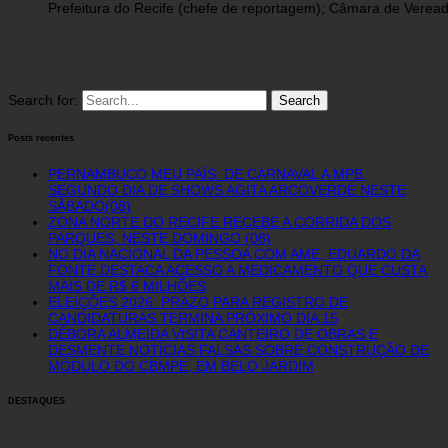
Prefeitura do Recife (chefe de reportagem); Câmara de Vereado
Search for:
Posts recentes
PERNAMBUCO MEU PAÍS: DE CARNAVAL A MPB,
SEGUNDO DIA DE SHOWS AGITA ARCOVERDE NESTE
SÁBADO(08)
ZONA NORTE DO RECIFE RECEBE A CORRIDA DOS
PARQUES, NESTE DOMINGO (08)
NO DIA NACIONAL DA PESSOA COM AME, EDUARDO DA
FONTE DESTACA ACESSO A MEDICAMENTO QUE CUSTA
MAIS DE R$ 6 MILHÕES
ELEIÇÕES 2026: PRAZO PARA REGISTRO DE
CANDIDATURAS TERMINA PRÓXIMO DIA 15
DÉBORA ALMEIDA VISITA CANTEIRO DE OBRAS E
DESMENTE NOTÍCIAS FALSAS SOBRE CONSTRUÇÃO DE
MÓDULO DO CBMPE, EM BELO JARDIM
DESTAQUES