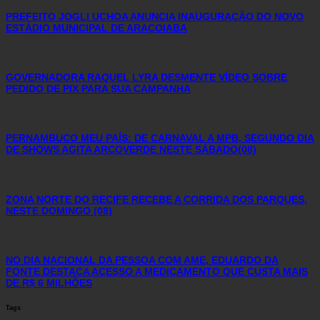
PREFEITO JOGLI UCHOA ANUNCIA INAUGURAÇÃO DO NOVO
ESTÁDIO MUNICIPAL DE ARAÇOIABA
GOVERNADORA RAQUEL LYRA DESMENTE VÍDEO SOBRE
PEDIDO DE PIX PARA SUA CAMPANHA
PERNAMBUCO MEU PAÍS: DE CARNAVAL A MPB, SEGUNDO DIA
DE SHOWS AGITA ARCOVERDE NESTE SÁBADO(08)
ZONA NORTE DO RECIFE RECEBE A CORRIDA DOS PARQUES,
NESTE DOMINGO (08)
NO DIA NACIONAL DA PESSOA COM AME, EDUARDO DA
FONTE DESTACA ACESSO A MEDICAMENTO QUE CUSTA MAIS
DE R$ 6 MILHÕES
Tags