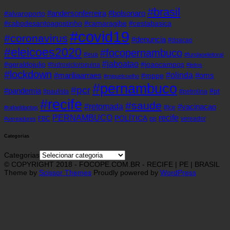
#brasil
#andersonferreira
#bolsonaro
#alvaroporto
#cabodesantoagostinho
#camaragibe
#cestabasica
#covid19
#coronavirus
#denuncia
#doacao
#eleicoes2020
#focopernambuco
#eua
#fundaoeleitoral
#jaboatao
#geraldojulio
#joaocampos
#hidroxicloroquina
#leitos
#lockdown
#olinda
#mariliaarraes
#oms
#mppe
#miguelcoelho
#pernambuco
#pcr
#pandemia
#pt
#paulista
#petrolina
#recife
#saude
#retomada
#vacinacao
#tce
#rafaeldantas
recife
PERNAMBUCO
POLÍTICA
FBC
pp
vereador
#vereadores
Categorias
Categorias
© COPYRIGHT 2018 - FOCOPE.COM.BR - RECIFE | PE | BRASIL
Theme by
Scissor Themes
Proudly powered by
WordPress