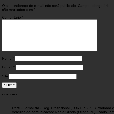
O seu endereço de e-mail não será publicado.
Campos obrigatórios
são marcados com
*
Comentário
*
Nome
*
E-mail
*
Site
Luzimar Dias
Perfil - Jornalista - Reg. Profissional , 996 DRT/PE. Graduad
veículos de comunicação: Rádio Olinda (Olinda PE); Rádio Tam