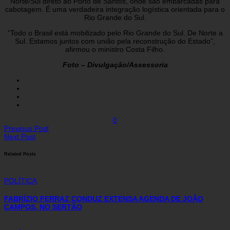
Norte/Sul direto ao Porto de Santos, onde são embarcadas para
cabotagem. É uma verdadeira integração logística orientada para o
Rio Grande do Sul.
“Todo o Brasil está mobilizado pelo Rio Grande do Sul. De Norte a
Sul. Estamos juntos com união pela reconstrução do Estado”,
afirmou o ministro Costa Filho.
Foto – Divulgação/Assessoria
0
Previous Post
Next Post
Related Posts
POLÍTICA
FABRÍZIO FERRAZ CONDUZ EXTENSA AGENDA DE JOÃO
CAMPOS, NO SERTÃO