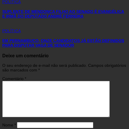
POLÍTICA
SUPLENTE DE MENDONÇA FILHO AO SENADO É EVANGÉLICA
E IRMÃ DO DEPUTADO ANDRÉ FERREIRA
POLÍTICA
EM PERNAMBUCO, ONZE CANDIDATOS JÁ ESTÃO DEFINIDOS
PARA DISPUTAR VAGA DE SENADOR
Deixe um comentário
O seu endereço de e-mail não será publicado.
Campos obrigatórios
são marcados com
*
Comentário
*
Nome
*