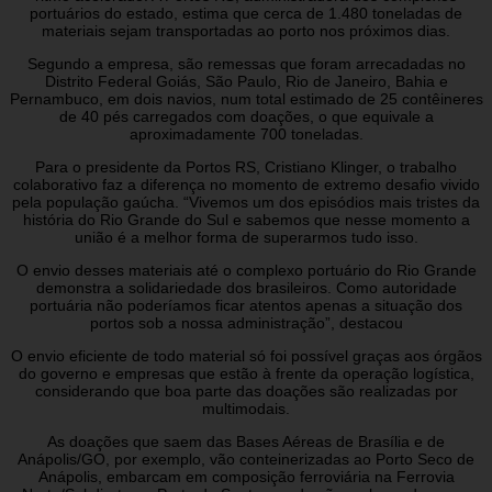
portuários do estado, estima que cerca de 1.480 toneladas de
materiais sejam transportadas ao porto nos próximos dias.
Segundo a empresa, são remessas que foram arrecadadas no
Distrito Federal Goiás, São Paulo, Rio de Janeiro, Bahia e
Pernambuco, em dois navios, num total estimado de 25 contêineres
de 40 pés carregados com doações, o que equivale a
aproximadamente 700 toneladas.
Para o presidente da Portos RS, Cristiano Klinger, o trabalho
colaborativo faz a diferença no momento de extremo desafio vivido
pela população gaúcha. “Vivemos um dos episódios mais tristes da
história do Rio Grande do Sul e sabemos que nesse momento a
união é a melhor forma de superarmos tudo isso.
O envio desses materiais até o complexo portuário do Rio Grande
demonstra a solidariedade dos brasileiros. Como autoridade
portuária não poderíamos ficar atentos apenas a situação dos
portos sob a nossa administração”, destacou
O envio eficiente de todo material só foi possível graças aos órgãos
do governo e empresas que estão à frente da operação logística,
considerando que boa parte das doações são realizadas por
multimodais.
As doações que saem das Bases Aéreas de Brasília e de
Anápolis/GO, por exemplo, vão conteinerizadas ao Porto Seco de
Anápolis, embarcam em composição ferroviária na Ferrovia