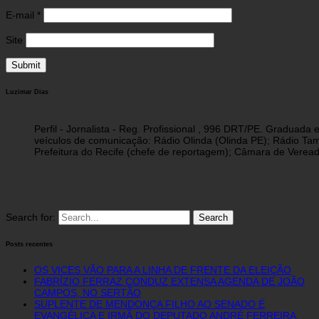
E-mail
*
Site
Luzimar Dias
Perfil - Jornalista - Reg. Profissional , 996 DRT/PE. Graduad
veículos de comunicação: Rádio Olinda (Olinda PE); Rádio Tam
Prefeitura do Recife (chefe de reportagem); Câmara de Vereado
Search for:
Posts recentes
OS VICES VÃO PARA A LINHA DE FRENTE DA ELEIÇÃO
FABRÍZIO FERRAZ CONDUZ EXTENSA AGENDA DE JOÃO
CAMPOS, NO SERTÃO
SUPLENTE DE MENDONÇA FILHO AO SENADO É
EVANGÉLICA E IRMÃ DO DEPUTADO ANDRÉ FERREIRA