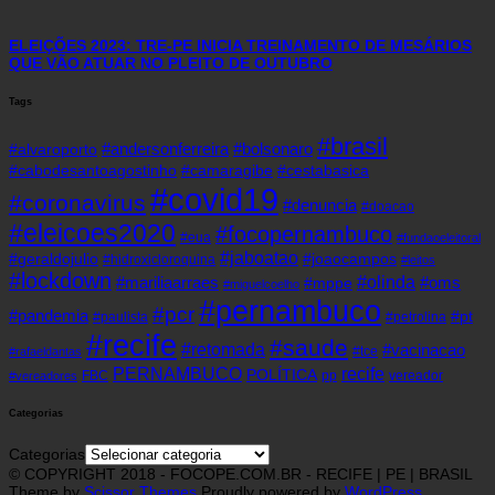
ELEIÇÕES 2023: TRE-PE INICIA TREINAMENTO DE MESÁRIOS
QUE VÃO ATUAR NO PLEITO DE OUTUBRO
Tags
#brasil
#andersonferreira
#bolsonaro
#alvaroporto
#cabodesantoagostinho
#camaragibe
#cestabasica
#covid19
#coronavirus
#denuncia
#doacao
#eleicoes2020
#focopernambuco
#eua
#fundaoeleitoral
#jaboatao
#geraldojulio
#joaocampos
#hidroxicloroquina
#leitos
#lockdown
#olinda
#mariliaarraes
#oms
#mppe
#miguelcoelho
#pernambuco
#pcr
#pandemia
#pt
#paulista
#petrolina
#recife
#saude
#retomada
#vacinacao
#tce
#rafaeldantas
recife
PERNAMBUCO
POLÍTICA
FBC
pp
vereador
#vereadores
Categorias
Categorias
© COPYRIGHT 2018 - FOCOPE.COM.BR - RECIFE | PE | BRASIL
Theme by
Scissor Themes
Proudly powered by
WordPress