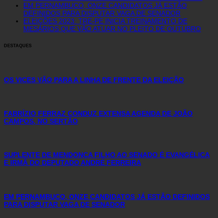
EM PERNAMBUCO, ONZE CANDIDATOS JÁ ESTÃO
DEFINIDOS PARA DISPUTAR VAGA DE SENADOR
ELEIÇÕES 2023: TRE-PE INICIA TREINAMENTO DE
MESÁRIOS QUE VÃO ATUAR NO PLEITO DE OUTUBRO
DESTAQUES
OS VICES VÃO PARA A LINHA DE FRENTE DA ELEIÇÃO
FABRÍZIO FERRAZ CONDUZ EXTENSA AGENDA DE JOÃO
CAMPOS, NO SERTÃO
SUPLENTE DE MENDONÇA FILHO AO SENADO É EVANGÉLICA
E IRMÃ DO DEPUTADO ANDRÉ FERREIRA
EM PERNAMBUCO, ONZE CANDIDATOS JÁ ESTÃO DEFINIDOS
PARA DISPUTAR VAGA DE SENADOR