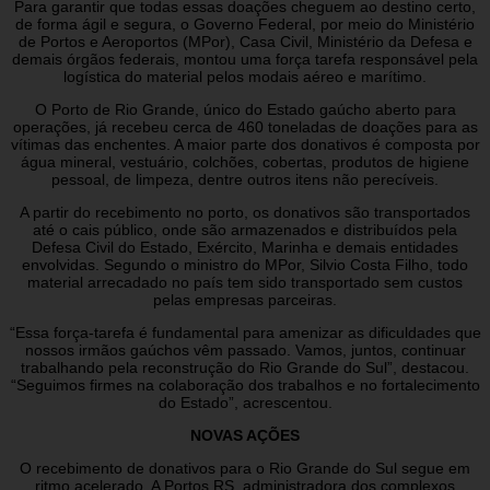
Para garantir que todas essas doações cheguem ao destino certo,
de forma ágil e segura, o Governo Federal, por meio do Ministério
de Portos e Aeroportos (MPor), Casa Civil, Ministério da Defesa e
demais órgãos federais, montou uma força tarefa responsável pela
logística do material pelos modais aéreo e marítimo.
O Porto de Rio Grande, único do Estado gaúcho aberto para
operações, já recebeu cerca de 460 toneladas de doações para as
vítimas das enchentes. A maior parte dos donativos é composta por
água mineral, vestuário, colchões, cobertas, produtos de higiene
pessoal, de limpeza, dentre outros itens não perecíveis.
A partir do recebimento no porto, os donativos são transportados
até o cais público, onde são armazenados e distribuídos pela
Defesa Civil do Estado, Exército, Marinha e demais entidades
envolvidas. Segundo o ministro do MPor, Silvio Costa Filho, todo
material arrecadado no país tem sido transportado sem custos
pelas empresas parceiras.
“Essa força-tarefa é fundamental para amenizar as dificuldades que
nossos irmãos gaúchos vêm passado. Vamos, juntos, continuar
trabalhando pela reconstrução do Rio Grande do Sul”, destacou.
“Seguimos firmes na colaboração dos trabalhos e no fortalecimento
do Estado”, acrescentou.
NOVAS AÇÕES
O recebimento de donativos para o Rio Grande do Sul segue em
ritmo acelerado. A Portos RS, administradora dos complexos