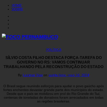
HOME
SOBRE
POLÍTICA
SÍLVIO COSTA FILHO DESTACA FORÇA-TAREFA DO
GOVERNO NO RS: VAMOS CONTINUAR
TRABALHANDO PELA RECONSTRUÇÃO DO ESTADO
By
Luzimar Dias
on
quinta-feira, maio 16, 2024
O Brasil segue reunindo esforços para ajudar o povo gaúcho após
fortes enchentes devastar grande parte dos munícipios do estado.
Desde que o país se mobilizou em prol do Rio Grande do Sul,
centenas de toneladas de donativos foram arrecadados em todas
as regiões brasileiras.