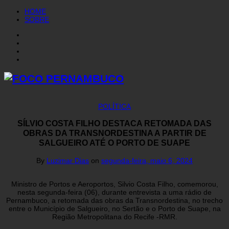
HOME
SOBRE
POLÍTICA
SÍLVIO COSTA FILHO DESTACA RETOMADA DAS
OBRAS DA TRANSNORDESTINA A PARTIR DE
SALGUEIRO ATÉ O PORTO DE SUAPE
By
Luzimar Dias
on
segunda-feira, maio 6, 2024
Ministro de Portos e Aeroportos, Silvio Costa Filho, comemorou,
nesta segunda-feira (06), durante entrevista a uma rádio de
Pernambuco, a retomada das obras da Transnordestina, no trecho
entre o Município de Salgueiro, no Sertão e o Porto de Suape, na
Região Metropolitana do Recife -RMR.