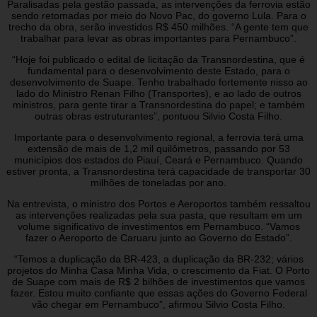
Paralisadas pela gestão passada, as intervenções da ferrovia estão
sendo retomadas por meio do Novo Pac, do governo Lula. Para o
trecho da obra, serão investidos R$ 450 milhões. “A gente tem que
trabalhar para levar as obras importantes para Pernambuco”.
“Hoje foi publicado o edital de licitação da Transnordestina, que é
fundamental para o desenvolvimento deste Estado, para o
desenvolvimento de Suape. Tenho trabalhado fortemente nisso ao
lado do Ministro Renan Filho (Transportes), e ao lado de outros
ministros, para gente tirar a Transnordestina do papel; e também
outras obras estruturantes”, pontuou Silvio Costa Filho.
Importante para o desenvolvimento regional, a ferrovia terá uma
extensão de mais de 1,2 mil quilômetros, passando por 53
municípios dos estados do Piauí, Ceará e Pernambuco. Quando
estiver pronta, a Transnordestina terá capacidade de transportar 30
milhões de toneladas por ano.
Na entrevista, o ministro dos Portos e Aeroportos também ressaltou
as intervenções realizadas pela sua pasta, que resultam em um
volume significativo de investimentos em Pernambuco. “Vamos
fazer o Aeroporto de Caruaru junto ao Governo do Estado”.
“Temos a duplicação da BR-423, a duplicação da BR-232; vários
projetos do Minha Casa Minha Vida, o crescimento da Fiat. O Porto
de Suape com mais de R$ 2 bilhões de investimentos que vamos
fazer. Estou muito confiante que essas ações do Governo Federal
vão chegar em Pernambuco”, afirmou Silvio Costa Filho.