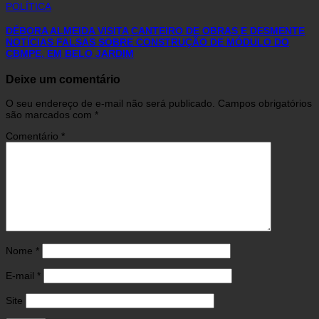
POLÍTICA
DÉBORA ALMEIDA VISITA CANTEIRO DE OBRAS E DESMENTE
NOTÍCIAS FALSAS SOBRE CONSTRUÇÃO DE MÓDULO DO
CBMPE, EM BELO JARDIM
Deixe um comentário
O seu endereço de e-mail não será publicado.
Campos obrigatórios
são marcados com
*
Comentário
*
Nome
*
E-mail
*
Site