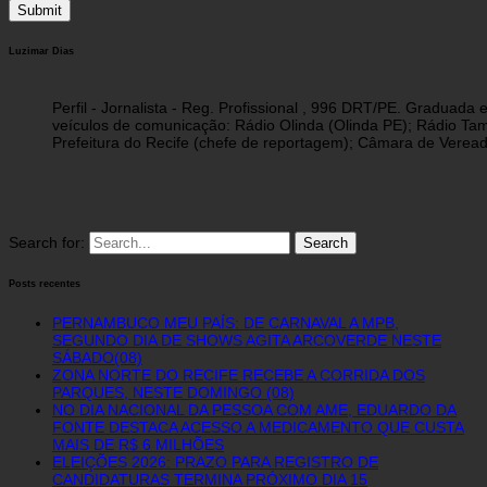
Luzimar Dias
Perfil - Jornalista - Reg. Profissional , 996 DRT/PE. Graduad
veículos de comunicação: Rádio Olinda (Olinda PE); Rádio Tam
Prefeitura do Recife (chefe de reportagem); Câmara de Vereado
Search for:
Posts recentes
PERNAMBUCO MEU PAÍS: DE CARNAVAL A MPB,
SEGUNDO DIA DE SHOWS AGITA ARCOVERDE NESTE
SÁBADO(08)
ZONA NORTE DO RECIFE RECEBE A CORRIDA DOS
PARQUES, NESTE DOMINGO (08)
NO DIA NACIONAL DA PESSOA COM AME, EDUARDO DA
FONTE DESTACA ACESSO A MEDICAMENTO QUE CUSTA
MAIS DE R$ 6 MILHÕES
ELEIÇÕES 2026: PRAZO PARA REGISTRO DE
CANDIDATURAS TERMINA PRÓXIMO DIA 15