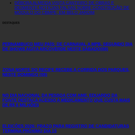
DÉBORA ALMEIDA VISITA CANTEIRO DE OBRAS E
DESMENTE NOTÍCIAS FALSAS SOBRE CONSTRUÇÃO DE
MÓDULO DO CBMPE, EM BELO JARDIM
DESTAQUES
PERNAMBUCO MEU PAÍS: DE CARNAVAL A MPB, SEGUNDO DIA
DE SHOWS AGITA ARCOVERDE NESTE SÁBADO(08)
ZONA NORTE DO RECIFE RECEBE A CORRIDA DOS PARQUES,
NESTE DOMINGO (08)
NO DIA NACIONAL DA PESSOA COM AME, EDUARDO DA
FONTE DESTACA ACESSO A MEDICAMENTO QUE CUSTA MAIS
DE R$ 6 MILHÕES
ELEIÇÕES 2026: PRAZO PARA REGISTRO DE CANDIDATURAS
TERMINA PRÓXIMO DIA 15