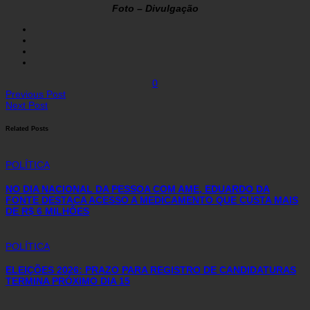
Foto – Divulgação
0
Previous Post
Next Post
Related Posts
POLÍTICA
NO DIA NACIONAL DA PESSOA COM AME, EDUARDO DA
FONTE DESTACA ACESSO A MEDICAMENTO QUE CUSTA MAIS
DE R$ 6 MILHÕES
POLÍTICA
ELEIÇÕES 2026: PRAZO PARA REGISTRO DE CANDIDATURAS
TERMINA PRÓXIMO DIA 15