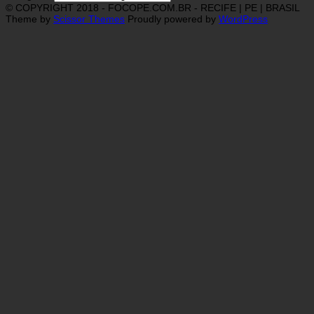
© COPYRIGHT 2018 - FOCOPE.COM.BR - RECIFE | PE | BRASIL
Theme by
Scissor Themes
Proudly powered by
WordPress