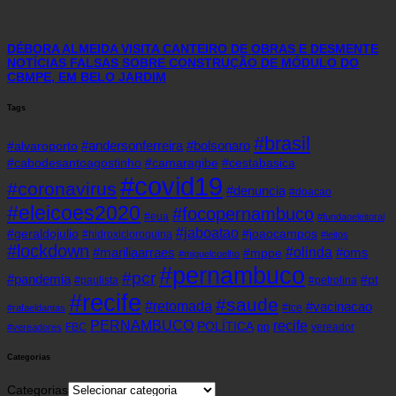
DÉBORA ALMEIDA VISITA CANTEIRO DE OBRAS E DESMENTE
NOTÍCIAS FALSAS SOBRE CONSTRUÇÃO DE MÓDULO DO
CBMPE, EM BELO JARDIM
Tags
#brasil
#andersonferreira
#bolsonaro
#alvaroporto
#cabodesantoagostinho
#camaragibe
#cestabasica
#covid19
#coronavirus
#denuncia
#doacao
#eleicoes2020
#focopernambuco
#eua
#fundaoeleitoral
#jaboatao
#geraldojulio
#joaocampos
#hidroxicloroquina
#leitos
#lockdown
#olinda
#mariliaarraes
#oms
#mppe
#miguelcoelho
#pernambuco
#pcr
#pandemia
#pt
#paulista
#petrolina
#recife
#saude
#retomada
#vacinacao
#tce
#rafaeldantas
recife
PERNAMBUCO
POLÍTICA
FBC
pp
vereador
#vereadores
Categorias
Categorias