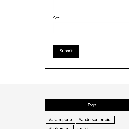
Site
Tags
#alvaroporto
#andersonferreira
#bolsonaro
#brasil