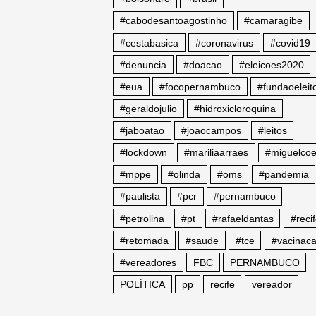
#cabodesantoagostinho
#camaragibe
#cestabasica
#coronavirus
#covid19
#denuncia
#doacao
#eleicoes2020
#eua
#focopernambuco
#fundaoeleito
#geraldojulio
#hidroxicloroquina
#jaboatao
#joaocampos
#leitos
#lockdown
#mariliaarraes
#miguelcoe
#mppe
#olinda
#oms
#pandemia
#paulista
#pcr
#pernambuco
#petrolina
#pt
#rafaeldantas
#reci
#retomada
#saude
#tce
#vacinac
#vereadores
FBC
PERNAMBUCO
POLÍTICA
pp
recife
vereador