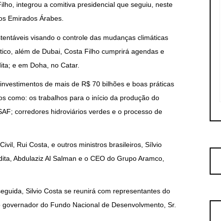
Filho, integrou a comitiva presidencial que seguiu, neste
os Emirados Árabes.
ustentáveis visando o controle das mudanças climáticas
ático, além de Dubai, Costa Filho cumprirá agendas e
ita; e em Doha, no Catar.
e investimentos de mais de R$ 70 bilhões e boas práticas
os como: os trabalhos para o início da produção do
 SAF; corredores hidroviários verdes e o processo de
il, Rui Costa, e outros ministros brasileiros, Sílvio
udita, Abdulaziz Al Salman e o CEO do Grupo Aramco,
seguida, Silvio Costa se reunirá com representantes do
o governador do Fundo Nacional de Desenvolvmento, Sr.