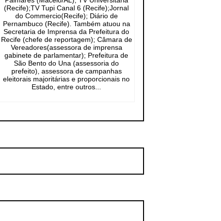
Palmares (Maceió/AL); TV Universitária
(Recife);TV Tupi Canal 6 (Recife);Jornal
do Commercio(Recife); Diário de
Pernambuco (Recife). Também atuou na
Secretaria de Imprensa da Prefeitura do
Recife (chefe de reportagem); Câmara de
Vereadores(assessora de imprensa
gabinete de parlamentar); Prefeitura de
São Bento do Una (assessoria do
prefeito), assessora de campanhas
eleitorais majoritárias e proporcionais no
Estado, entre outros...