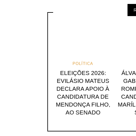
R
POLÍTICA
ELEIÇÕES 2026:
ÁLV
EVILÁSIO MATEUS
GAB
DECLARA APOIO À
ROMP
CANDIDATURA DE
CAND
MENDONÇA FILHO,
MARÍL
AO SENADO