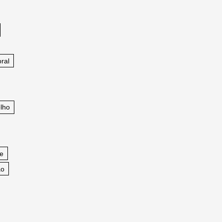
ral
lho
fe
ao