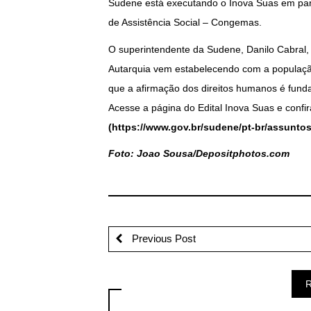
Sudene está executando o Inova Suas em par
de Assistência Social – Congemas.
O superintendente da Sudene, Danilo Cabral,
Autarquia vem estabelecendo com a população
que a afirmação dos direitos humanos é fund
Acesse a página do Edital Inova Suas e confir
(https://www.gov.br/sudene/pt-br/assunto
Foto: Joao Sousa/Depositphotos.com
Previous Post
R