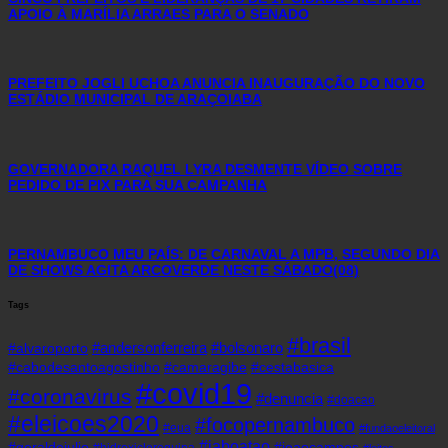
APOIO À MARÍLIA ARRAES PARA O SENADO
PREFEITO JOGLI UCHOA ANUNCIA INAUGURAÇÃO DO NOVO
ESTÁDIO MUNICIPAL DE ARAÇOIABA
GOVERNADORA RAQUEL LYRA DESMENTE VÍDEO SOBRE
PEDIDO DE PIX PARA SUA CAMPANHA
PERNAMBUCO MEU PAÍS: DE CARNAVAL A MPB, SEGUNDO DIA
DE SHOWS AGITA ARCOVERDE NESTE SÁBADO(08)
Tags
#brasil
#andersonferreira
#bolsonaro
#alvaroporto
#cabodesantoagostinho
#camaragibe
#cestabasica
#covid19
#coronavirus
#denuncia
#doacao
#eleicoes2020
#focopernambuco
#eua
#fundaoeleitoral
#jaboatao
#geraldojulio
#joaocampos
#hidroxicloroquina
#leitos