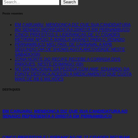
Search
for:
Posts recentes
EM CARUARU, MENDONÇA DIZ QUE SUA CANDIDATURA
AO SENADO REPRESENTA A DIREITA EM PERNAMBUCO
CINCO PREFEITOS E LIDERANÇAS DE 17 CIDADES
RETIRAM APOIO À MARÍLIA ARRAES PARA O SENADO
PERNAMBUCO MEU PAÍS: DE CARNAVAL A MPB,
SEGUNDO DIA DE SHOWS AGITA ARCOVERDE NESTE
SÁBADO(08)
ZONA NORTE DO RECIFE RECEBE A CORRIDA DOS
PARQUES, NESTE DOMINGO (08)
NO DIA NACIONAL DA PESSOA COM AME, EDUARDO DA
FONTE DESTACA ACESSO A MEDICAMENTO QUE CUSTA
MAIS DE R$ 6 MILHÕES
DESTAQUES
EM CARUARU, MENDONÇA DIZ QUE SUA CANDIDATURA AO
SENADO REPRESENTA A DIREITA EM PERNAMBUCO
CINCO PREFEITOS E LIDERANÇAS DE 17 CIDADES RETIRAM