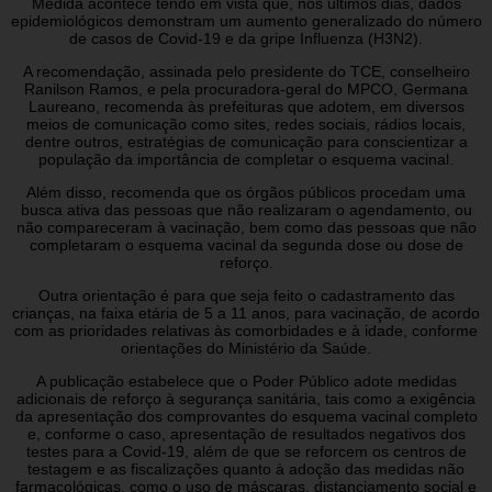
Medida acontece tendo em vista que, nos últimos dias, dados
epidemiológicos demonstram um aumento generalizado do número
de casos de Covid-19 e da gripe Influenza (H3N2).
A recomendação, assinada pelo presidente do TCE, conselheiro
Ranilson Ramos, e pela procuradora-geral do MPCO, Germana
Laureano, recomenda às prefeituras que adotem, em diversos
meios de comunicação como sites, redes sociais, rádios locais,
dentre outros, estratégias de comunicação para conscientizar a
população da importância de completar o esquema vacinal.
Além disso, recomenda que os órgãos públicos procedam uma
busca ativa das pessoas que não realizaram o agendamento, ou
não compareceram à vacinação, bem como das pessoas que não
completaram o esquema vacinal da segunda dose ou dose de
reforço.
Outra orientação é para que seja feito o cadastramento das
crianças, na faixa etária de 5 a 11 anos, para vacinação, de acordo
com as prioridades relativas às comorbidades e à idade, conforme
orientações do Ministério da Saúde.
A publicação estabelece que o Poder Público adote medidas
adicionais de reforço à segurança sanitária, tais como a exigência
da apresentação dos comprovantes do esquema vacinal completo
e, conforme o caso, apresentação de resultados negativos dos
testes para a Covid-19, além de que se reforcem os centros de
testagem e as fiscalizações quanto à adoção das medidas não
farmacológicas, como o uso de máscaras, distanciamento social e