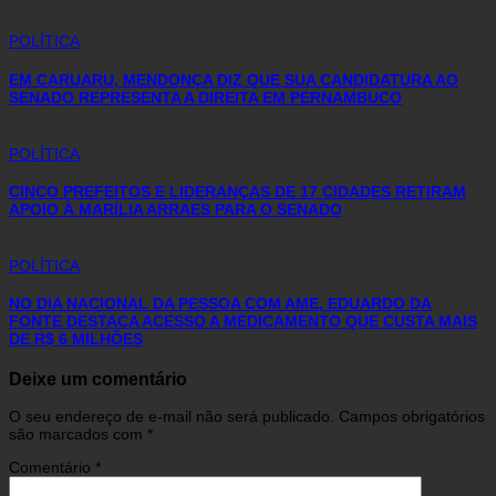
POLÍTICA
EM CARUARU, MENDONÇA DIZ QUE SUA CANDIDATURA AO
SENADO REPRESENTA A DIREITA EM PERNAMBUCO
POLÍTICA
CINCO PREFEITOS E LIDERANÇAS DE 17 CIDADES RETIRAM
APOIO À MARÍLIA ARRAES PARA O SENADO
POLÍTICA
NO DIA NACIONAL DA PESSOA COM AME, EDUARDO DA
FONTE DESTACA ACESSO A MEDICAMENTO QUE CUSTA MAIS
DE R$ 6 MILHÕES
Deixe um comentário
O seu endereço de e-mail não será publicado.
Campos obrigatórios
são marcados com
*
Comentário
*