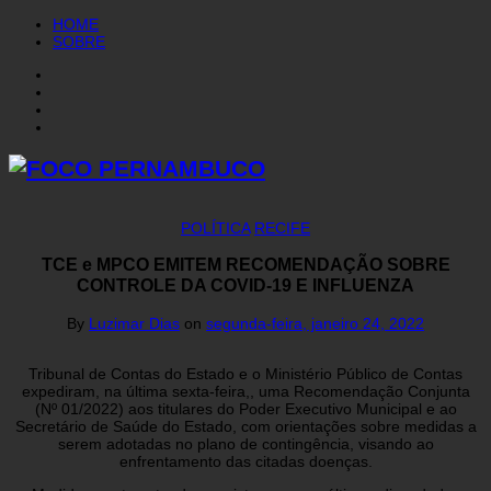
HOME
SOBRE
POLÍTICA
RECIFE
TCE e MPCO EMITEM RECOMENDAÇÃO SOBRE
CONTROLE DA COVID-19 E INFLUENZA
By
Luzimar Dias
on
segunda-feira, janeiro 24, 2022
Tribunal de Contas do Estado e o Ministério Público de Contas
expediram, na última sexta-feira,, uma Recomendação Conjunta
(Nº 01/2022) aos titulares do Poder Executivo Municipal e ao
Secretário de Saúde do Estado, com orientações sobre medidas a
serem adotadas no plano de contingência, visando ao
enfrentamento das citadas doenças.