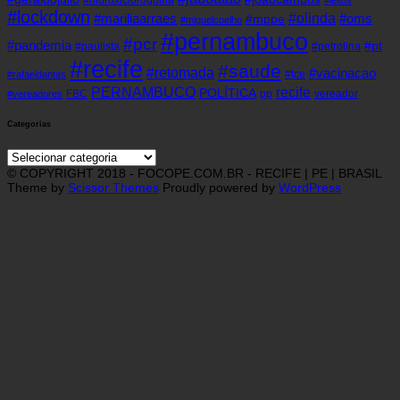
#lockdown
#olinda
#mariliaarraes
#oms
#mppe
#miguelcoelho
#pernambuco
#pcr
#pandemia
#pt
#paulista
#petrolina
#recife
#saude
#retomada
#vacinacao
#tce
#rafaeldantas
recife
PERNAMBUCO
POLÍTICA
FBC
pp
vereador
#vereadores
Categorias
Categorias
© COPYRIGHT 2018 - FOCOPE.COM.BR - RECIFE | PE | BRASIL
Theme by
Scissor Themes
Proudly powered by
WordPress