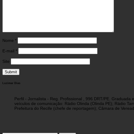
Nome
*
E-mail
*
Site
Luzimar Dias
Perfil - Jornalista - Reg. Profissional , 996 DRT/PE. Graduad
veículos de comunicação: Rádio Olinda (Olinda PE); Rádio Tam
Prefeitura do Recife (chefe de reportagem); Câmara de Vereado