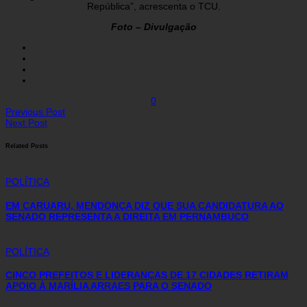
República”, acrescenta o TCU.
Foto – Divulgação
0
Previous Post
Next Post
Related Posts
POLÍTICA
EM CARUARU, MENDONÇA DIZ QUE SUA CANDIDATURA AO
SENADO REPRESENTA A DIREITA EM PERNAMBUCO
POLÍTICA
CINCO PREFEITOS E LIDERANÇAS DE 17 CIDADES RETIRAM
APOIO À MARÍLIA ARRAES PARA O SENADO