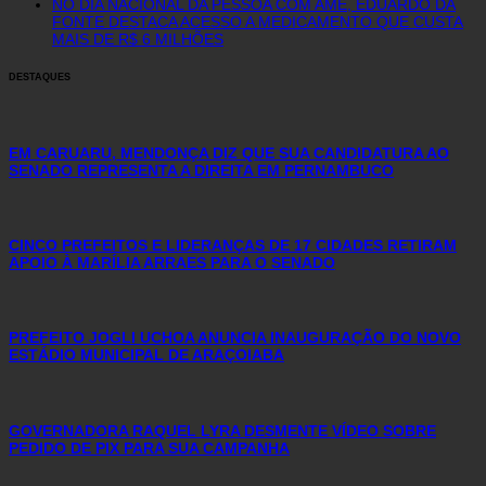
NO DIA NACIONAL DA PESSOA COM AME, EDUARDO DA
FONTE DESTACA ACESSO A MEDICAMENTO QUE CUSTA
MAIS DE R$ 6 MILHÕES
DESTAQUES
EM CARUARU, MENDONÇA DIZ QUE SUA CANDIDATURA AO
SENADO REPRESENTA A DIREITA EM PERNAMBUCO
CINCO PREFEITOS E LIDERANÇAS DE 17 CIDADES RETIRAM
APOIO À MARÍLIA ARRAES PARA O SENADO
PREFEITO JOGLI UCHOA ANUNCIA INAUGURAÇÃO DO NOVO
ESTÁDIO MUNICIPAL DE ARAÇOIABA
GOVERNADORA RAQUEL LYRA DESMENTE VÍDEO SOBRE
PEDIDO DE PIX PARA SUA CAMPANHA