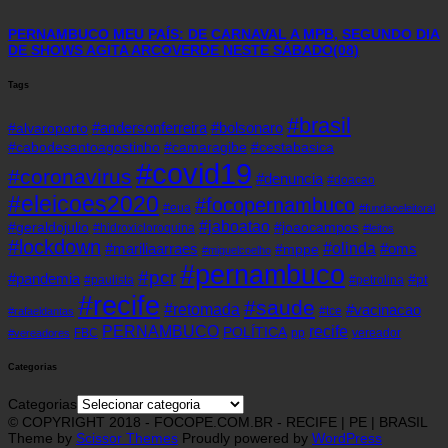
PERNAMBUCO MEU PAÍS: DE CARNAVAL A MPB, SEGUNDO DIA
DE SHOWS AGITA ARCOVERDE NESTE SÁBADO(08)
Tags
#brasil
#andersonferreira
#bolsonaro
#alvaroporto
#cabodesantoagostinho
#camaragibe
#cestabasica
#covid19
#coronavirus
#denuncia
#doacao
#eleicoes2020
#focopernambuco
#eua
#fundaoeleitoral
#jaboatao
#geraldojulio
#joaocampos
#hidroxicloroquina
#leitos
#lockdown
#olinda
#mariliaarraes
#oms
#mppe
#miguelcoelho
#pernambuco
#pcr
#pandemia
#pt
#paulista
#petrolina
#recife
#saude
#retomada
#vacinacao
#tce
#rafaeldantas
recife
PERNAMBUCO
POLÍTICA
FBC
pp
vereador
#vereadores
Categorias
Categorias
© COPYRIGHT 2018 - FOCOPE.COM.BR - RECIFE | PE | BRASIL
Theme by
Scissor Themes
Proudly powered by
WordPress