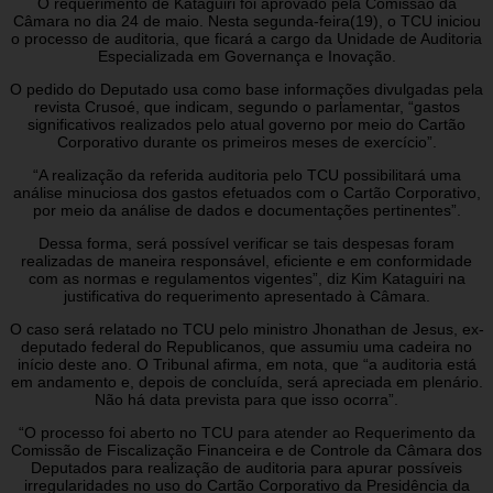
O requerimento de Kataguiri foi aprovado pela Comissão da
Câmara no dia 24 de maio. Nesta segunda-feira(19), o TCU iniciou
o processo de auditoria, que ficará a cargo da Unidade de Auditoria
Especializada em Governança e Inovação.
O pedido do Deputado usa como base informações divulgadas pela
revista Crusoé, que indicam, segundo o parlamentar, “gastos
significativos realizados pelo atual governo por meio do Cartão
Corporativo durante os primeiros meses de exercício”.
“A realização da referida auditoria pelo TCU possibilitará uma
análise minuciosa dos gastos efetuados com o Cartão Corporativo,
por meio da análise de dados e documentações pertinentes”.
Dessa forma, será possível verificar se tais despesas foram
realizadas de maneira responsável, eficiente e em conformidade
com as normas e regulamentos vigentes”, diz Kim Kataguiri na
justificativa do requerimento apresentado à Câmara.
O caso será relatado no TCU pelo ministro Jhonathan de Jesus, ex-
deputado federal do Republicanos, que assumiu uma cadeira no
início deste ano. O Tribunal afirma, em nota, que “a auditoria está
em andamento e, depois de concluída, será apreciada em plenário.
Não há data prevista para que isso ocorra”.
“O processo foi aberto no TCU para atender ao Requerimento da
Comissão de Fiscalização Financeira e de Controle da Câmara dos
Deputados para realização de auditoria para apurar possíveis
irregularidades no uso do Cartão Corporativo da Presidência da