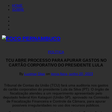
HOME
SOBRE
POLÍTICA
TCU ABRE PROCESSO PARA APURAR GASTOS NO
CARTÃO CORPORATIVO DO PRESIDENTE LULA
By
Luzimar Dias
on
terça-feira, junho 20, 2023
Tribunal de Contas da União (TCU) fará uma auditoria nos gastos
do cartão corporativo do presidente Lula da Silva (PT). O órgão de
fiscalização atendeu a um requerimento apresentado pelo
deputado federal Kim Kataguiri (União-SP), aprovado na Comissão
de Fiscalização Financeira e Controle da Câmara, para apurar
possíveis irregularidades no uso dos recursos públicos.