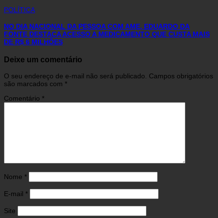
POLÍTICA
NO DIA NACIONAL DA PESSOA COM AME, EDUARDO DA
FONTE DESTACA ACESSO A MEDICAMENTO QUE CUSTA MAIS
DE R$ 6 MILHÕES
Deixe um comentário
O seu endereço de e-mail não será publicado.
Campos obrigatórios
são marcados com
*
Comentário
*
Nome
*
E-mail
*
Site