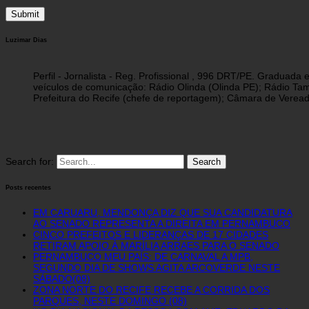
Luzimar Dias
Perfil - Jornalista - Reg. Profissional , 996 DRT/PE. Graduad
veículos de comunicação: Rádio Olinda (Olinda PE); Rádio Tam
Prefeitura do Recife (chefe de reportagem); Câmara de Vereado
Search for:
Posts recentes
EM CARUARU, MENDONÇA DIZ QUE SUA CANDIDATURA
AO SENADO REPRESENTA A DIREITA EM PERNAMBUCO
CINCO PREFEITOS E LIDERANÇAS DE 17 CIDADES
RETIRAM APOIO À MARÍLIA ARRAES PARA O SENADO
PERNAMBUCO MEU PAÍS: DE CARNAVAL A MPB,
SEGUNDO DIA DE SHOWS AGITA ARCOVERDE NESTE
SÁBADO(08)
ZONA NORTE DO RECIFE RECEBE A CORRIDA DOS
PARQUES, NESTE DOMINGO (08)