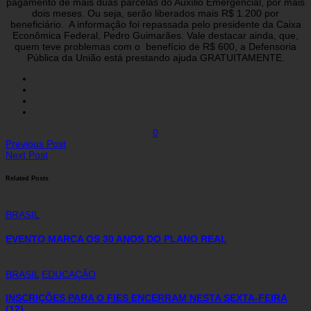
pagamento de mais duas parcelas do Auxílio Emergencial, por mais
dois meses. Ou seja, serão liberados mais R$ 1.200 por
beneficiário. A informação foi repassada pelo presidente da Caixa
Econômica Federal, Pedro Guimarães. Vale destacar ainda, que,
quem teve problemas com o benefício de R$ 600, a Defensoria
Pública da União está prestando ajuda GRATUITAMENTE.
0
Previous Post
Next Post
Related Posts
BRASIL
EVENTO MARCA OS 30 ANOS DO PLANO REAL
BRASIL
EDUCAÇÃO
INSCRIÇÕES PARA O FIES ENCERRAM NESTA SEXTA-FEIRA
(12)