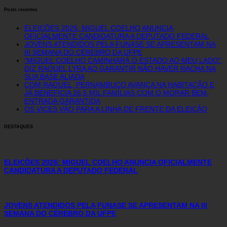
Posts recentes
ELEIÇÕES 2026: MIGUEL COELHO ANUNCIA
OFICIALMENTE CANDIDATURA A DEPUTADO FEDERAL
JOVENS ATENDIDOS PELA FUNASE SE APRESENTAM NA
III SEMANA DO CÉREBRO DA UFPE
“MIGUEL COELHO CAMINHARÁ O ESTADO AO MEU LADO”,
DIZ RAQUEL LYRA AO GARANTIR NÃO HAVER RACHA NA
SUA BASE ALIADA
COM RAQUEL, PERNAMBUCO AVANÇA NA HABITAÇÃO E
JÁ BENEFICIA 26,5 MIL FAMÍLIAS COM O MORAR BEM-
ENTRADA GARANTIDA
OS VICES VÃO PARA A LINHA DE FRENTE DA ELEIÇÃO
DESTAQUES
ELEIÇÕES 2026: MIGUEL COELHO ANUNCIA OFICIALMENTE
CANDIDATURA A DEPUTADO FEDERAL
JOVENS ATENDIDOS PELA FUNASE SE APRESENTAM NA III
SEMANA DO CÉREBRO DA UFPE