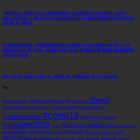
“MIGUEL COELHO CAMINHARÁ O ESTADO AO MEU LADO”,
DIZ RAQUEL LYRA AO GARANTIR NÃO HAVER RACHA NA SUA
BASE ALIADA
COM RAQUEL, PERNAMBUCO AVANÇA NA HABITAÇÃO E JÁ
BENEFICIA 26,5 MIL FAMÍLIAS COM O MORAR BEM-ENTRADA
GARANTIDA
OS VICES VÃO PARA A LINHA DE FRENTE DA ELEIÇÃO
Tags
#brasil
#andersonferreira
#bolsonaro
#alvaroporto
#cabodesantoagostinho
#camaragibe
#cestabasica
#covid19
#coronavirus
#denuncia
#doacao
#eleicoes2020
#focopernambuco
#eua
#fundaoeleitoral
#jaboatao
#geraldojulio
#joaocampos
#hidroxicloroquina
#leitos
#lockdown
#olinda
#mariliaarraes
#oms
#mppe
#miguelcoelho