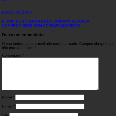
BRASIL
POLÍTICA
PLANO DE GOVERNO DE BOLSONARO REFORÇA
COMPROMISSOS COM CONSERVADORISMO
Deixe um comentário
O seu endereço de e-mail não será publicado.
Campos obrigatórios
são marcados com
*
Comentário
*
Nome
*
E-mail
*
Site