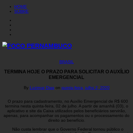
HOME
SOBRE
BRASIL
TERMINA HOJE O PRAZO PARA SOLICITAR O AUXÍLIO
EMERGENCIAL
By
Luzimar Dias
on
quinta-feira, julho 2, 2020
O prazo para cadastramento, no Auxílio Emergencial de R$ 600
termina nesta quinta-feira, 02 de julho. A partir de amanhã (03), o
aplicativo e site da Caixa utilizados pelos beneficiários servirão,
apenas, para acompanhar os pagamentos ou o processamento do
direito ao benefício.
Não custa lembrar que o Governo Federal tornou público o