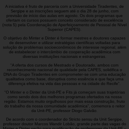
A iniciativa é fruto de parceria com a Universidade Tiradentes, de
Sergipe e as inscrições seguem até o dia 28 de junho, com
previsão de início das aulas em agosto. Os dois programas que
ofertam os cursos possuem conceito considerado de excelência
(nota 5) pela Coordenação de Aperfeiçoamento de Pessoal de Nível
Superior (CAPES).
O objetivo do Minter e Dinter é formar mestres e doutores capazes
de desenvolver e utilizar estratégias científicas voltadas para
solução de problemas socioeconômicos de interesse regional, além
de estabelecer o intercâmbio de cooperação acadêmica com
diversas instituições nacionais e estrangeiras.
“A oferta dos cursos de Mestrado e Doutorado, ambos com
reconhecimento nacional de qualidade pela CAPES, solidifica o
DNA do Grupo Tiradentes em comprometer-se com uma educação
qualitativa como base, disruptiva como essência e que faça uma
diferença efetiva na vida das pessoas e na cidade do Recife”.
“O Minter e o Dinter da Unit-PE e Fits já começam suas trajetórias
como sendo dois dos melhores programas ofertados na nossa
região. Estamos muito orgulhosos por mais essa construção, fruto
do trabalho da nossa comunidade acadêmica”, comemora o reitor
da Unit-PE, professor Diogo Galvão.
De acordo com o coordenador do Stricto sensu da Unit Sergipe,
professor doutor Marcos Wandir Lobão, grande parte das vagas do
Minter e Dinter serão para qualificação de professores da Unit-PE –