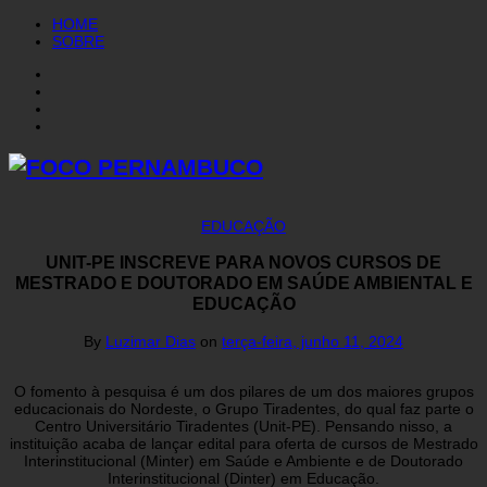
HOME
SOBRE
EDUCAÇÃO
UNIT-PE INSCREVE PARA NOVOS CURSOS DE
MESTRADO E DOUTORADO EM SAÚDE AMBIENTAL E
EDUCAÇÃO
By
Luzimar Dias
on
terça-feira, junho 11, 2024
O fomento à pesquisa é um dos pilares de um dos maiores grupos
educacionais do Nordeste, o Grupo Tiradentes, do qual faz parte o
Centro Universitário Tiradentes (Unit-PE). Pensando nisso, a
instituição acaba de lançar edital para oferta de cursos de Mestrado
Interinstitucional (Minter) em Saúde e Ambiente e de Doutorado
Interinstitucional (Dinter) em Educação.