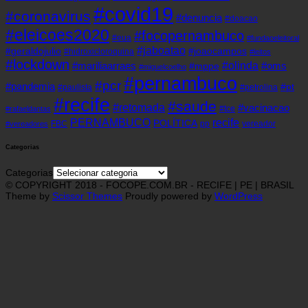
#covid19
#coronavirus
#denuncia
#doacao
#eleicoes2020
#focopernambuco
#eua
#fundaoeleitoral
#jaboatao
#geraldojulio
#joaocampos
#hidroxicloroquina
#leitos
#lockdown
#olinda
#mariliaarraes
#oms
#mppe
#miguelcoelho
#pernambuco
#pcr
#pandemia
#pt
#paulista
#petrolina
#recife
#saude
#retomada
#vacinacao
#tce
#rafaeldantas
recife
PERNAMBUCO
POLÍTICA
FBC
pp
vereador
#vereadores
Categorias
Categorias
© COPYRIGHT 2018 - FOCOPE.COM.BR - RECIFE | PE | BRASIL
Theme by
Scissor Themes
Proudly powered by
WordPress