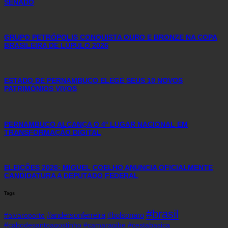
SENADO
GRUPO PETRÓPOLIS CONQUISTA OURO E BRONZE NA COPA
BRASILEIRA DE LÚPULO 2026
ESTADO DE PERNAMBUCO ELEGE SEUS 10 NOVOS
PATRIMÔNIOS VIVOS
PERNAMBUCO ALCANÇA O 4º LUGAR NACIONAL EM
TRANSFORMAÇÃO DIGITAL
ELEIÇÕES 2026: MIGUEL COELHO ANUNCIA OFICIALMENTE
CANDIDATURA A DEPUTADO FEDERAL
Tags
#brasil
#andersonferreira
#bolsonaro
#alvaroporto
#cabodesantoagostinho
#camaragibe
#cestabasica