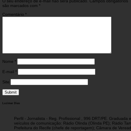
O seu endereço de e-mail não será publicado.
Campos obrigatórios
são marcados com
*
Comentário
*
Nome
*
E-mail
*
Site
Luzimar Dias
Perfil - Jornalista - Reg. Profissional , 996 DRT/PE. Graduad
veículos de comunicação: Rádio Olinda (Olinda PE); Rádio Tam
Prefeitura do Recife (chefe de reportagem); Câmara de Vereado