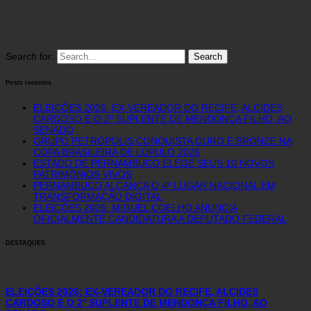
Search for:
Posts recentes
ELEIÇÕES 2026: EX-VEREADOR DO RECIFE, ALCIDES
CARDOSO É O 2º SUPLENTE DE MENDONÇA FILHO, AO
SENADO
GRUPO PETRÓPOLIS CONQUISTA OURO E BRONZE NA
COPA BRASILEIRA DE LÚPULO 2026
ESTADO DE PERNAMBUCO ELEGE SEUS 10 NOVOS
PATRIMÔNIOS VIVOS
PERNAMBUCO ALCANÇA O 4º LUGAR NACIONAL EM
TRANSFORMAÇÃO DIGITAL
ELEIÇÕES 2026: MIGUEL COELHO ANUNCIA
OFICIALMENTE CANDIDATURA A DEPUTADO FEDERAL
DESTAQUES
ELEIÇÕES 2026: EX-VEREADOR DO RECIFE, ALCIDES
CARDOSO É O 2º SUPLENTE DE MENDONÇA FILHO, AO