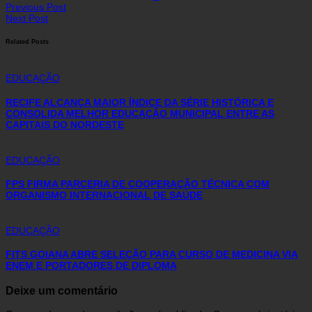
Previous Post
Next Post
Related Posts
EDUCAÇÃO
RECIFE ALCANÇA MAIOR ÍNDICE DA SÉRIE HISTÓRICA E
CONSOLIDA MELHOR EDUCAÇÃO MUNICIPAL ENTRE AS
CAPITAIS DO NORDESTE
EDUCAÇÃO
FPS FIRMA PARCERIA DE COOPERAÇÃO TÉCNICA COM
ORGANISMO INTERNACIONAL DE SAÚDE
EDUCAÇÃO
FITS GOIANA ABRE SELEÇÃO PARA CURSO DE MEDICINA VIA
ENEM E PORTADORES DE DIPLOMA
Deixe um comentário