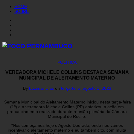
HOME
SOBRE
POLÍTICA
VEREADORA MICHELE COLLINS DESTACA SEMANA
MUNICIPAL DE ALEITAMENTO MATERNO
By
Luzimar Dias
on
terça-feira, agosto 1, 2023
Semana Municipal do Aleitamento Materno iniciou nesta terça-feira
(1º) e a vereadora Michele Collins (PP) enfatizou a ação em
pronunciamento realizado durante reunião plenária da Câmara
Municipal do Recife.
“Nós começamos hoje o Agosto Dourado, onde nós vamos
incentivar o aleitamento materno e eu também cito, com muita