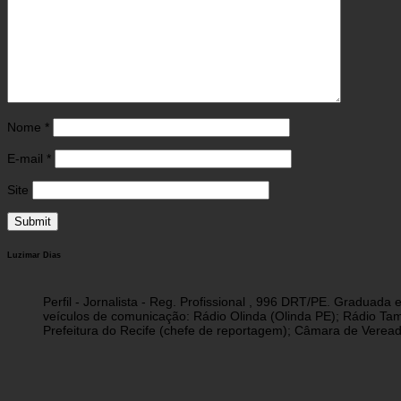
Nome
*
E-mail
*
Site
Luzimar Dias
Perfil - Jornalista - Reg. Profissional , 996 DRT/PE. Graduad
veículos de comunicação: Rádio Olinda (Olinda PE); Rádio Tam
Prefeitura do Recife (chefe de reportagem); Câmara de Vereado