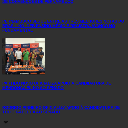
DE CONVENÇÕES DE PERNAMBUCO
PERNAMBUCO SEGUE ENTRE AS TRÊS MELHORES NOTAS DO
BRASIL NO IDEB ENSINO MÉDIO E REGISTRA AVANÇO NO
FUNDAMENTAL
PARTIDO NOVO OFICIALIZA APOIO À CANDIDATURA DE
MENDONÇA FILHO AO SENADO
RODRIGO PINHEIRO OFICIALIZA APOIO À CANDIDATURA DE
TÚLIO GADÊLHA AO SENADO
Tags