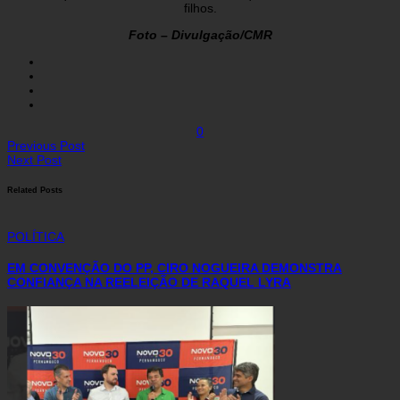
filhos.
Foto – Divulgação/CMR
0
Previous Post
Next Post
Related Posts
POLÍTICA
EM CONVENÇÃO DO PP, CIRO NOGUEIRA DEMONSTRA
CONFIANÇA NA REELEIÇÃO DE RAQUEL LYRA