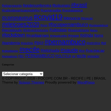
#brasil
#andersonferreira
#bolsonaro
#alvaroporto
#cabodesantoagostinho
#camaragibe
#cestabasica
#covid19
#coronavirus
#denuncia
#doacao
#eleicoes2020
#focopernambuco
#eua
#fundaoeleitoral
#jaboatao
#geraldojulio
#joaocampos
#hidroxicloroquina
#leitos
#lockdown
#olinda
#mariliaarraes
#oms
#mppe
#miguelcoelho
#pernambuco
#pcr
#pandemia
#pt
#paulista
#petrolina
#recife
#saude
#retomada
#vacinacao
#tce
#rafaeldantas
recife
PERNAMBUCO
POLÍTICA
FBC
pp
vereador
#vereadores
Categorias
Categorias
© COPYRIGHT 2018 - FOCOPE.COM.BR - RECIFE | PE | BRASIL
Theme by
Scissor Themes
Proudly powered by
WordPress