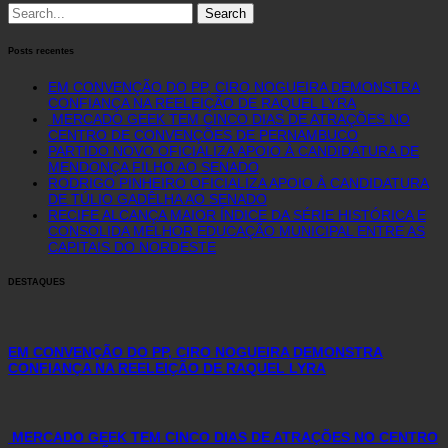
Search
for:
Posts recentes
EM CONVENÇÃO DO PP, CIRO NOGUEIRA DEMONSTRA
CONFIANÇA NA REELEIÇÃO DE RAQUEL LYRA
MERCADO GEEK TEM CINCO DIAS DE ATRAÇÕES NO
CENTRO DE CONVENÇÕES DE PERNAMBUCO
PARTIDO NOVO OFICIALIZA APOIO À CANDIDATURA DE
MENDONÇA FILHO AO SENADO
RODRIGO PINHEIRO OFICIALIZA APOIO À CANDIDATURA
DE TÚLIO GADÊLHA AO SENADO
RECIFE ALCANÇA MAIOR ÍNDICE DA SÉRIE HISTÓRICA E
CONSOLIDA MELHOR EDUCAÇÃO MUNICIPAL ENTRE AS
CAPITAIS DO NORDESTE
DESTAQUES
EM CONVENÇÃO DO PP, CIRO NOGUEIRA DEMONSTRA
CONFIANÇA NA REELEIÇÃO DE RAQUEL LYRA
MERCADO GEEK TEM CINCO DIAS DE ATRAÇÕES NO CENTRO