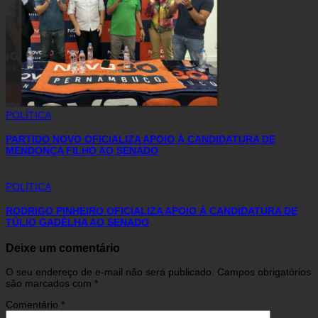
POLÍTICA
PARTIDO NOVO OFICIALIZA APOIO À CANDIDATURA DE
MENDONÇA FILHO AO SENADO
POLÍTICA
RODRIGO PINHEIRO OFICIALIZA APOIO À CANDIDATURA DE
TÚLIO GADÊLHA AO SENADO
Deixe um comentário
O seu endereço de e-mail não será publicado.
Campos obrigatórios
são marcados com
*
Comentário
*