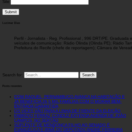
Site
Luzimar Dias
Perfil - Jornalista - Reg. Profissional , 996 DRT/PE. Graduad
veículos de comunicação: Rádio Olinda (Olinda PE); Rádio Tam
Prefeitura do Recife (chefe de reportagem); Câmara de Vereado
Search for:
Posts recentes
COM RAQUEL, PERNAMBUCO AVANÇA NA HABITAÇÃO E
JÁ BENEFICIA 26,5 MIL FAMÍLIAS COM O MORAR BEM-
ENTRADA GARANTIDA
OS VICES VÃO PARA A LINHA DE FRENTE DA ELEIÇÃO
FABRÍZIO FERRAZ CONDUZ EXTENSA AGENDA DE JOÃO
CAMPOS, NO SERTÃO
SUPLENTE DE MENDONÇA FILHO AO SENADO É
EVANGÉLICA E IRMÃ DO DEPUTADO ANDRÉ FERREIRA