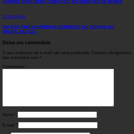
CURSOS GRATUITOS COM FOCO NA GERAÇÃO DE RENDA
ECONOMIA
DIA DOS PAIS MOVIMENTA COMÉRCIO DO CENTRO DO
RECIFE, DIZ CDL
Deixe um comentário
O seu endereço de e-mail não será publicado.
Campos obrigatórios
são marcados com
*
Comentário
*
Nome
*
E-mail
*