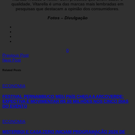
qualidade, Vitarella é uma das marcas mais lembradas em
pesquisas que destacam a opinião dos consumidores.
Fotos – Divulgação
0
Previous Post
Next Post
Related Posts
ECONOMIA
FESTIVAL PERNAMBUCO MEU PAÍS CHEGA A ARCOVERDE:
EXPECTIVA É MOVIMENTAR R$ 20 MILHÕES NOS CINCO DIAS
DO EVENTO
ECONOMIA
MSTERBOI E CASA ZERO INICIAM PROGRAMAÇÃO 2026 DE