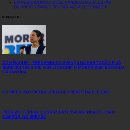
EM PERNAMBUCO, ONZE CANDIDATOS JÁ ESTÃO
DEFINIDOS PARA DISPUTAR VAGA DE SENADOR
DESTAQUES
COM RAQUEL, PERNAMBUCO AVANÇA NA HABITAÇÃO E JÁ
BENEFICIA 26,5 MIL FAMÍLIAS COM O MORAR BEM-ENTRADA
GARANTIDA
OS VICES VÃO PARA A LINHA DE FRENTE DA ELEIÇÃO
FABRÍZIO FERRAZ CONDUZ EXTENSA AGENDA DE JOÃO
CAMPOS, NO SERTÃO