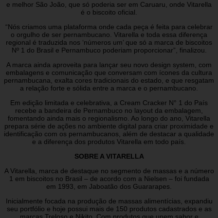
e melhor São João, que só poderia ser em Caruaru, onde Vitarella
é o biscoito oficial.
“Nós criamos uma plataforma onde cada peça é feita para celebrar
o orgulho de ser pernambucano. Vitarella e toda essa diferença
regional é traduzida nos ‘números um’ que só a marca de biscoitos
Nº 1 do Brasil e Pernambuco poderiam proporcionar”, finalizou.
A marca ainda aproveita para lançar seu novo design system, com
embalagens e comunicação que conversam com ícones da cultura
pernambucana, exalta cores tradicionais do estado, e que resgatam
a relação forte e sólida entre a marca e o pernambucano.
Em edição limitada e celebrativa, a Cream Cracker N° 1 do País
recebe a bandeira de Pernambuco no layout da embalagem,
fomentando ainda mais o regionalismo. Ao longo do ano, Vitarella
prepara série de ações no ambiente digital para criar proximidade e
identificação com os pernambucanos, além de destacar a qualidade
e a diferença dos produtos Vitarella em todo país.
SOBRE A VITARELLA
A Vitarella, marca de destaque no segmento de massas e a número
1 em biscoitos no Brasil – de acordo com a Nielsen – foi fundada
em 1993, em Jaboatão dos Guararapes.
Inicialmente focada na produção de massas alimentícias, expandiu
seu portfólio e hoje possui mais de 150 produtos cadastrados e as
marcas Treloso e Nikito. Com produtos que unem sabor e