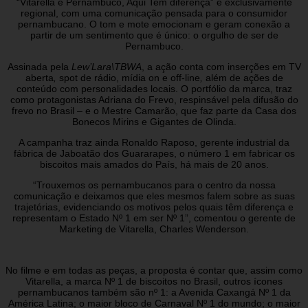
“Vitarella e Pernambuco, Aqui Tem diferença” é exclusivamente
regional, com uma comunicação pensada para o consumidor
pernambucano. O tom e mote emocionam e geram conexão a
partir de um sentimento que é único: o orgulho de ser de
Pernambuco.
Assinada pela
Lew’Lara\TBWA
, a ação conta com inserções em TV
aberta
,
spot de rádio, mídia on e off-line
,
além de ações de
conteúdo com personalidades locais. O portfólio da marca, traz
como protagonistas Adriana do Frevo, respinsável pela difusão do
frevo no Brasil – e o Mestre Camarão, que faz parte da Casa dos
Bonecos Mirins e Gigantes de Olinda.
A campanha traz ainda Ronaldo Raposo, gerente industrial da
fábrica de Jaboatão dos Guararapes, o número 1 em fabricar os
biscoitos mais amados do País, há mais de 20 anos.
“Trouxemos os pernambucanos para o centro da nossa
comunicação e deixamos que eles mesmos falem sobre as suas
trajetórias, evidenciando os motivos pelos quais têm diferença e
representam o Estado Nº 1 em ser Nº 1”, comentou o gerente de
Marketing de Vitarella, Charles Wenderson.
No filme e em todas as peças, a proposta é contar que, assim como
Vitarella, a marca Nº 1 de biscoitos no Brasil, outros ícones
pernambucanos também são nº 1: a Avenida Caxangá Nº 1 da
América Latina; o maior bloco de Carnaval Nº 1 do mundo; o maior