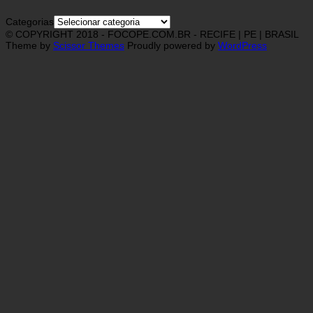
Categorias
© COPYRIGHT 2018 - FOCOPE.COM.BR - RECIFE | PE | BRASIL
Theme by
Scissor Themes
Proudly powered by
WordPress