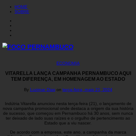
HOME
SOBRE
ECONOMIA
VITARELLA LANÇA CAMPANHA PERNAMBUCO AQUI
TEM DIFERENÇA, EM HOMENAGEM AO ESTADO
By
Luzimar Dias
on
terça-feira, maio 21, 2024
Indútria Vitarella anunciou nesta terça-feira (21), o lançamento de
nova campanha promocional onde destaca a origem da sua história
de sucesso, que começou em Pernambuco há 30 anos, sem nunca
ter deixado de lado suas raízes e o orgulho de pertencimento ao
Estado que a viu nascer.
De acordo com a empresa, este ano, a campanha da marca