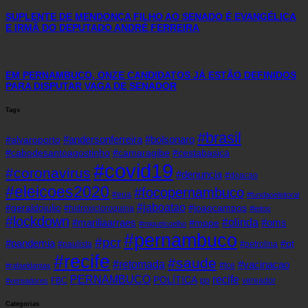
SUPLENTE DE MENDONÇA FILHO AO SENADO É EVANGÉLICA
E IRMÃ DO DEPUTADO ANDRÉ FERREIRA
EM PERNAMBUCO, ONZE CANDIDATOS JÁ ESTÃO DEFINIDOS
PARA DISPUTAR VAGA DE SENADOR
Tags
#brasil
#andersonferreira
#bolsonaro
#alvaroporto
#cabodesantoagostinho
#camaragibe
#cestabasica
#covid19
#coronavirus
#denuncia
#doacao
#eleicoes2020
#focopernambuco
#eua
#fundaoeleitoral
#jaboatao
#geraldojulio
#joaocampos
#hidroxicloroquina
#leitos
#lockdown
#olinda
#mariliaarraes
#oms
#mppe
#miguelcoelho
#pernambuco
#pcr
#pandemia
#pt
#paulista
#petrolina
#recife
#saude
#retomada
#vacinacao
#tce
#rafaeldantas
recife
PERNAMBUCO
POLÍTICA
FBC
pp
vereador
#vereadores
Categorias