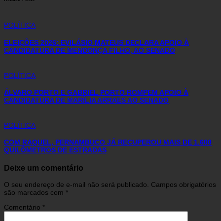
POLÍTICA
ELEIÇÕES 2026: EVILÁSIO MATEUS DECLARA APOIO À
CANDIDATURA DE MENDONÇA FILHO, AO SENADO
POLÍTICA
ÁLVARO PORTO E GABRIEL PORTO ROMPEM APOIO À
CANDIDATURA DE MARÍLIA ARRAES AO SENADO
POLÍTICA
COM RAQUEL, PERNAMBUCO JÁ RECUPEROU MAIS DE 1.600
QUILÔMETROS DE ESTRADAS
Deixe um comentário
O seu endereço de e-mail não será publicado.
Campos obrigatórios
são marcados com
*
Comentário
*