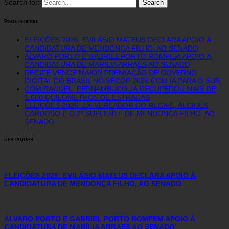
Search for:
Posts recentes
ELEIÇÕES 2026: EVILÁSIO MATEUS DECLARA APOIO À
CANDIDATURA DE MENDONÇA FILHO, AO SENADO
ÁLVARO PORTO E GABRIEL PORTO ROMPEM APOIO À
CANDIDATURA DE MARÍLIA ARRAES AO SENADO
RECIFE VENCE MAIOR PREMIAÇÃO DE GOVERNO
DIGITAL DO BRASIL NO SECOP 2026 COM IA PARA O SUS
COM RAQUEL, PERNAMBUCO JÁ RECUPEROU MAIS DE
1.600 QUILÔMETROS DE ESTRADAS
ELEIÇÕES 2026: EX-VEREADOR DO RECIFE, ALCIDES
CARDOSO É O 2º SUPLENTE DE MENDONÇA FILHO, AO
SENADO
DESTAQUES
ELEIÇÕES 2026: EVILÁSIO MATEUS DECLARA APOIO À
CANDIDATURA DE MENDONÇA FILHO, AO SENADO
ÁLVARO PORTO E GABRIEL PORTO ROMPEM APOIO À
CANDIDATURA DE MARÍLIA ARRAES AO SENADO