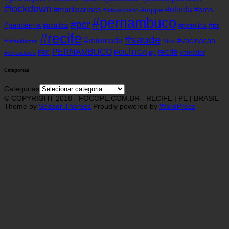
#lockdown
#olinda
#mariliaarraes
#oms
#mppe
#miguelcoelho
#pernambuco
#pcr
#pandemia
#pt
#paulista
#petrolina
#recife
#saude
#retomada
#vacinacao
#tce
#rafaeldantas
recife
PERNAMBUCO
POLÍTICA
FBC
pp
vereador
#vereadores
Categorias
Categorias
© COPYRIGHT 2018 - FOCOPE.COM.BR - RECIFE | PE | BRASIL
Theme by
Scissor Themes
Proudly powered by
WordPress