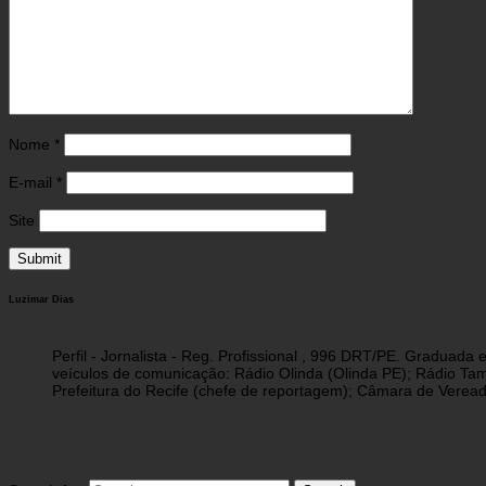
Nome
*
E-mail
*
Site
Luzimar Dias
Perfil - Jornalista - Reg. Profissional , 996 DRT/PE. Graduad
veículos de comunicação: Rádio Olinda (Olinda PE); Rádio Tam
Prefeitura do Recife (chefe de reportagem); Câmara de Vereado