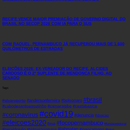
RECIFE VENCE MAIOR PREMIAÇÃO DE GOVERNO DIGITAL DO
BRASIL NO SECOP 2026 COM IA PARA O SUS
COM RAQUEL, PERNAMBUCO JÁ RECUPEROU MAIS DE 1.600
QUILÔMETROS DE ESTRADAS
ELEIÇÕES 2026: EX-VEREADOR DO RECIFE, ALCIDES
CARDOSO É O 2º SUPLENTE DE MENDONÇA FILHO, AO
SENADO
Tags
#brasil
#andersonferreira
#bolsonaro
#alvaroporto
#cabodesantoagostinho
#camaragibe
#cestabasica
#covid19
#coronavirus
#denuncia
#doacao
#eleicoes2020
#focopernambuco
#eua
#fundaoeleitoral
#jaboatao
#geraldojulio
#joaocampos
#hidroxicloroquina
#leitos