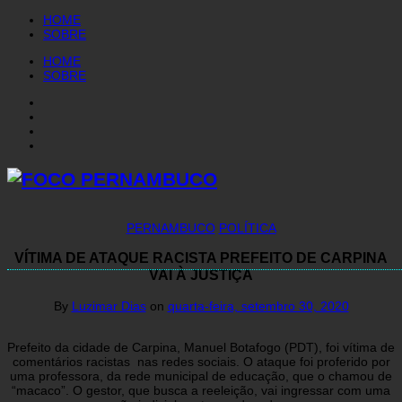
HOME
SOBRE
HOME
SOBRE
PERNAMBUCO
POLÍTICA
VÍTIMA DE ATAQUE RACISTA PREFEITO DE CARPINA
VAI À JUSTIÇA
By
Luzimar Dias
on
quarta-feira, setembro 30, 2020
Prefeito da cidade de Carpina, Manuel Botafogo (PDT), foi vítima de
comentários racistas nas redes sociais. O ataque foi proferido por
uma professora, da rede municipal de educação, que o chamou de
“macaco”. O gestor, que busca a reeleição, vai ingressar com uma