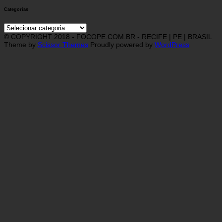
Categorias
Categorias
© COPYRIGHT 2018 - FOCOPE.COM.BR - RECIFE | PE | BRASIL
Theme by
Scissor Themes
Proudly powered by
WordPress