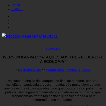
HOME
SOBRE
OPINIAO
WERSON KARVAL: “ATAQUES AOS TRÊS PODERES E
A ECONOMIA”
By
Luzimar Dias
on
quarta-feira, janeiro 11, 2023
As consequências dos ataques no final de semana, por uma
multidão ensandecida e descontrolada, vão muito além do que
apenas os prejuízos causados pelo quebra-quebra do patrimônio
público. Respingam também efeitos colaterais econômicos, que
ultrapassam as fronteiras nacionais, considerando a atual
integração dos mercados.