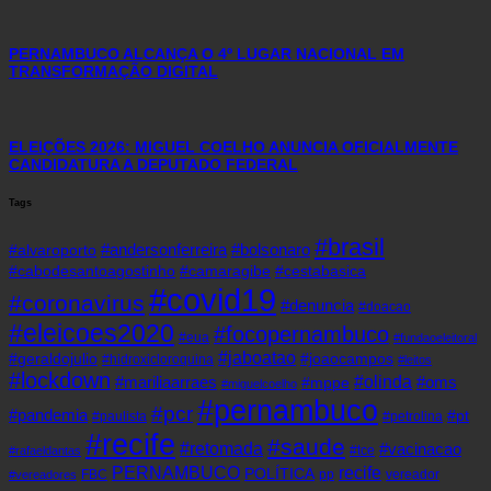
PERNAMBUCO ALCANÇA O 4º LUGAR NACIONAL EM
TRANSFORMAÇÃO DIGITAL
ELEIÇÕES 2026: MIGUEL COELHO ANUNCIA OFICIALMENTE
CANDIDATURA A DEPUTADO FEDERAL
Tags
#brasil
#andersonferreira
#bolsonaro
#alvaroporto
#cabodesantoagostinho
#camaragibe
#cestabasica
#covid19
#coronavirus
#denuncia
#doacao
#eleicoes2020
#focopernambuco
#eua
#fundaoeleitoral
#jaboatao
#geraldojulio
#joaocampos
#hidroxicloroquina
#leitos
#lockdown
#olinda
#mariliaarraes
#oms
#mppe
#miguelcoelho
#pernambuco
#pcr
#pandemia
#pt
#paulista
#petrolina
#recife
#saude
#retomada
#vacinacao
#tce
#rafaeldantas
recife
PERNAMBUCO
POLÍTICA
FBC
pp
vereador
#vereadores