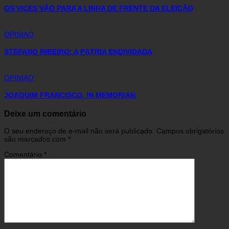
OS VICES VÃO PARA A LINHA DE FRENTE DA ELEIÇÃO
OPINIAO
STÉFANO RIBEIRO: A PÁTRIA ENDIVIDADA
OPINIAO
JOAQUIM FRANCISCO, IN MEMORIAN
Deixe um comentário
O seu endereço de e-mail não será publicado.
Campos obrigatórios
são marcados com
*
Comentário
*