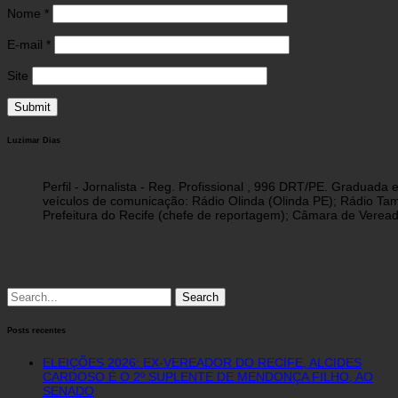
Nome
*
E-mail
*
Site
Luzimar Dias
Perfil - Jornalista - Reg. Profissional , 996 DRT/PE. Graduad
veículos de comunicação: Rádio Olinda (Olinda PE); Rádio Tam
Prefeitura do Recife (chefe de reportagem); Câmara de Vereado
Search
for:
Posts recentes
ELEIÇÕES 2026: EX-VEREADOR DO RECIFE, ALCIDES
CARDOSO É O 2º SUPLENTE DE MENDONÇA FILHO, AO
SENADO