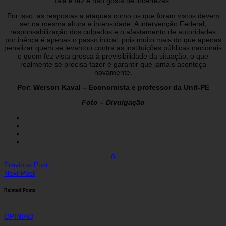
fala e faz e não gosta de incertezas.
Por isso, as respostas a ataques como os que foram vistos devem
ser na mesma altura e intensidade. A intervenção Federal,
responsabilização dos culpados e o afastamento de autoridades
por inércia é apenas o passo inicial, pois muito mais do que apenas
penalizar quem se levantou contra as instituições públicas nacionais
e quem fez vista grossa à previsibilidade da situação, o que
realmente se precisa fazer é garantir que jamais aconteça
novamente.
Por: Werson Kaval – Economista e professor da Unit-PE
Foto – Divulgação
0
Previous Post
Next Post
Related Posts
OPINIAO