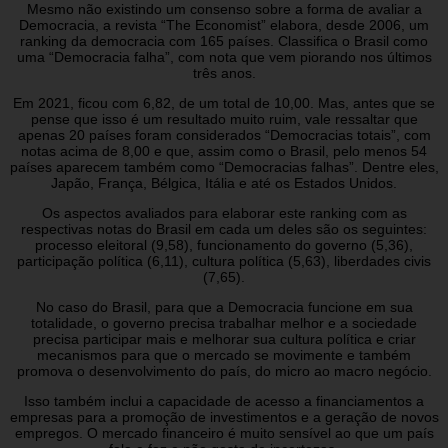
Mesmo não existindo um consenso sobre a forma de avaliar a
Democracia, a revista “The Economist” elabora, desde 2006, um
ranking da democracia com 165 países. Classifica o Brasil como
uma “Democracia falha”, com nota que vem piorando nos últimos
três anos.
Em 2021, ficou com 6,82, de um total de 10,00. Mas, antes que se
pense que isso é um resultado muito ruim, vale ressaltar que
apenas 20 países foram considerados “Democracias totais”, com
notas acima de 8,00 e que, assim como o Brasil, pelo menos 54
países aparecem também como “Democracias falhas”. Dentre eles,
Japão, França, Bélgica, Itália e até os Estados Unidos.
Os aspectos avaliados para elaborar este ranking com as
respectivas notas do Brasil em cada um deles são os seguintes:
processo eleitoral (9,58), funcionamento do governo (5,36),
participação política (6,11), cultura política (5,63), liberdades civis
(7,65).
No caso do Brasil, para que a Democracia funcione em sua
totalidade, o governo precisa trabalhar melhor e a sociedade
precisa participar mais e melhorar sua cultura política e criar
mecanismos para que o mercado se movimente e também
promova o desenvolvimento do país, do micro ao macro negócio.
Isso também inclui a capacidade de acesso a financiamentos a
empresas para a promoção de investimentos e a geração de novos
empregos. O mercado financeiro é muito sensível ao que um país