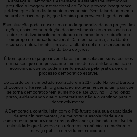
A ameaça à Democracia estremece a estabilidade institucional,
prejudica a imagem internacional do País e provoca insegurança
jurídica, que afeta diretamente a economia. Sem falar do aumento
natural do risco no país, que termina por provocar fuga de capital.
Esta situação pode causar uma queda generalizada nos preços das
ações, assim como redução dos investimentos internacionais no
setor produtivo brasileiro, afetando diretamente a produção e o
emprego no mercado nacional. Da mesma forma, a saída de
recursos, naturalmente, provoca a alta do dólar e a consequente
alta da taxa de juros.
É bom que se diga que investidores jamais colocam seus recursos
em países que não possuam o mínimo de estabilidade política e
econômica, que só podem ser fornecidos pela prática de um
processo democrático estável.
De acordo com um estudo realizado em 2014 pelo National Bureau
of Economic Research, organização norte-americana, um país que
se torna democrático tem aumento de até 20% no PIB no longo
prazo, evidenciando que o autoritarismo não é o caminho para o
desenvolvimento.
A Democracia contribui sim com o PIB futuro pela sua capacidade
de atrair investimentos, de melhorar a escolaridade e da
consequente produtividade dos profissionais, atingindo um nível de
estabilidade que favorece as reformas econômicas e melhora o
serviço público e a vida em sociedade.