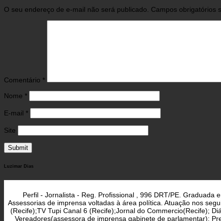
O seu endereço de e-mail não será publicado.
Campos obrigatórios
Comentário
*
Nome
*
E-mail
*
Site
Luzimar Dias
Perfil - Jornalista - Reg. Profissional , 996 DRT/PE. Graduad
Assessorias de imprensa voltadas à área política. Atuação nos seg
(Recife);TV Tupi Canal 6 (Recife);Jornal do Commercio(Recife); D
Vereadores(assessora de imprensa gabinete de parlamentar); Pref