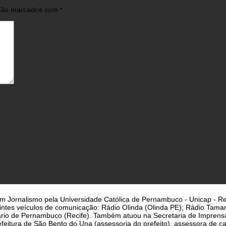
 são marcados com
*
a em Jornalismo pela Universidade Católica de Pernambuco - Unicap - Re
uintes veículos de comunicação: Rádio Olinda (Olinda PE); Rádio Taman
iário de Pernambuco (Recife). Também atuou na Secretaria de Imprens
eitura de São Bento do Una (assessoria do prefeito), assessora de cam