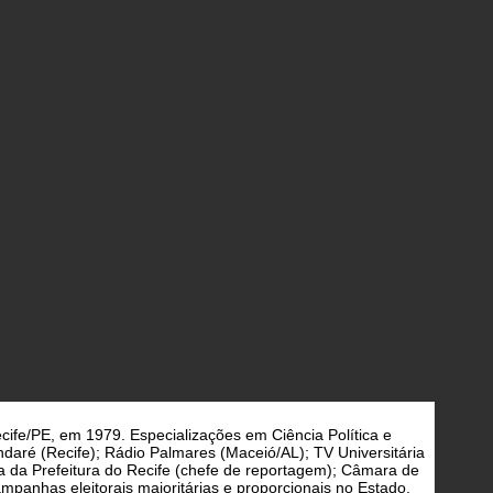
cife/PE, em 1979. Especializações em Ciência Política e
daré (Recife); Rádio Palmares (Maceió/AL); TV Universitária
a da Prefeitura do Recife (chefe de reportagem); Câmara de
panhas eleitorais majoritárias e proporcionais no Estado,