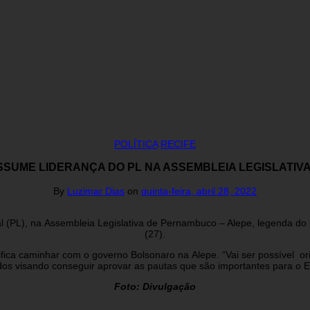
POLÍTICA
RECIFE
SSUME LIDERANÇA DO PL NA ASSEMBLEIA LEGISLATI
By
Luzimar Dias
on
quinta-feira, abril 28, 2022
al (PL), na Assembleia Legislativa
de Pernambuco – Alepe, legenda do pr
(27).
ifica caminhar com o governo Bolsonaro na Alepe. “Vai ser possível o
dos visando conseguir aprovar as pautas que são importantes para o E
Foto: Divulgação