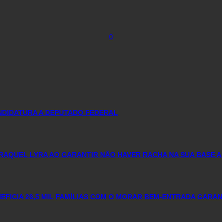
0
ANDIDATURA A DEPUTADO FEDERAL
RAQUEL LYRA AO GARANTIR NÃO HAVER RACHA NA SUA BASE A
FICIA 26,5 MIL FAMÍLIAS COM O MORAR BEM-ENTRADA GARA