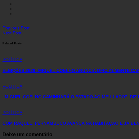
Previous Post
Next Post
Related Posts
POLÍTICA
ELEIÇÕES 2026: MIGUEL COELHO ANUNCIA OFICIALMENTE C
POLÍTICA
“MIGUEL COELHO CAMINHARÁ O ESTADO AO MEU LADO”, DIZ 
POLÍTICA
COM RAQUEL, PERNAMBUCO AVANÇA NA HABITAÇÃO E JÁ BENE
Deixe um comentário