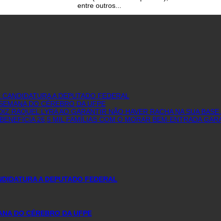
entre outros...
E CANDIDATURA A DEPUTADO FEDERAL
I SEMANA DO CÉREBRO DA UFPE
IZ RAQUEL LYRA AO GARANTIR NÃO HAVER RACHA NA SUA BASE 
BENEFICIA 26,5 MIL FAMÍLIAS COM O MORAR BEM-ENTRADA GAR
ANDIDATURA A DEPUTADO FEDERAL
MANA DO CÉREBRO DA UFPE