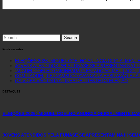
Search
for:
Posts recentes
ELEIÇÕES 2026: MIGUEL COELHO ANUNCIA OFICIALMENT
JOVENS ATENDIDOS PELA FUNASE SE APRESENTAM NA II
“MIGUEL COELHO CAMINHARÁ O ESTADO AO MEU LADO”, D
COM RAQUEL, PERNAMBUCO AVANÇA NA HABITAÇÃO E JÁ 
OS VICES VÃO PARA A LINHA DE FRENTE DA ELEIÇÃO
DESTAQUES
ELEIÇÕES 2026: MIGUEL COELHO ANUNCIA OFICIALMENTE C
JOVENS ATENDIDOS PELA FUNASE SE APRESENTAM NA III SE