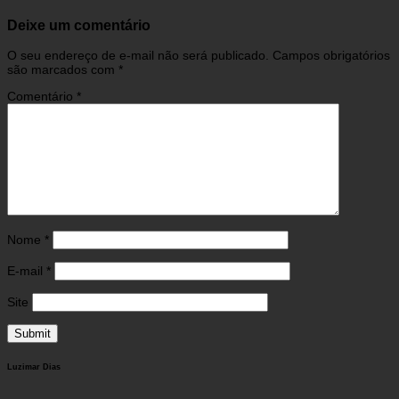
Deixe um comentário
O seu endereço de e-mail não será publicado.
Campos obrigatórios
são marcados com
*
Comentário
*
Nome
*
E-mail
*
Site
Luzimar Dias