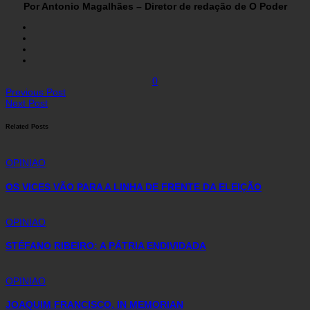
Por Antonio Magalhães – Diretor de redação de O Poder
0
Previous Post
Next Post
Related Posts
OPINIAO
OS VICES VÃO PARA A LINHA DE FRENTE DA ELEIÇÃO
OPINIAO
STÉFANO RIBEIRO: A PÁTRIA ENDIVIDADA
OPINIAO
JOAQUIM FRANCISCO, IN MEMORIAN