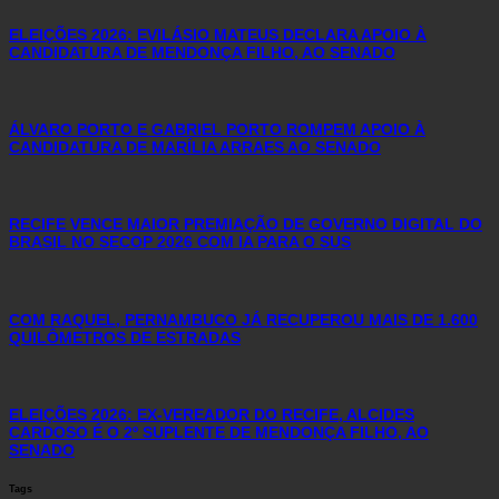
ELEIÇÕES 2026: EVILÁSIO MATEUS DECLARA APOIO À
CANDIDATURA DE MENDONÇA FILHO, AO SENADO
ÁLVARO PORTO E GABRIEL PORTO ROMPEM APOIO À
CANDIDATURA DE MARÍLIA ARRAES AO SENADO
RECIFE VENCE MAIOR PREMIAÇÃO DE GOVERNO DIGITAL DO
BRASIL NO SECOP 2026 COM IA PARA O SUS
COM RAQUEL, PERNAMBUCO JÁ RECUPEROU MAIS DE 1.600
QUILÔMETROS DE ESTRADAS
ELEIÇÕES 2026: EX-VEREADOR DO RECIFE, ALCIDES
CARDOSO É O 2º SUPLENTE DE MENDONÇA FILHO, AO
SENADO
Tags