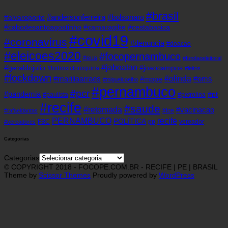
#brasil
#andersonferreira
#bolsonaro
#alvaroporto
#cabodesantoagostinho
#camaragibe
#cestabasica
#covid19
#coronavirus
#denuncia
#doacao
#eleicoes2020
#focopernambuco
#eua
#fundaoeleitoral
#jaboatao
#geraldojulio
#joaocampos
#hidroxicloroquina
#leitos
#lockdown
#olinda
#mariliaarraes
#oms
#mppe
#miguelcoelho
#pernambuco
#pcr
#pandemia
#pt
#paulista
#petrolina
#recife
#saude
#retomada
#vacinacao
#tce
#rafaeldantas
recife
PERNAMBUCO
POLÍTICA
FBC
pp
vereador
#vereadores
Categorias
Categorias
© COPYRIGHT 2018 - FOCOPE.COM.BR - RECIFE | PE | BRASIL
Theme by
Scissor Themes
Proudly powered by
WordPress