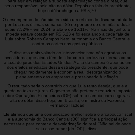
para agir em relação à suposta especulação contra o real, que
seria responsável pela alta no dólar. Depois da fala do presidente,
hoje o dólar chegou a R$ 5,70.
O desempenho do câmbio tem sido um reflexo do discurso adotado
por Lula nas últimas semanas. Só no período de um mês, o dólar
subiu 7,32% – em 2024, a alta é de 16,11%. No início de junho, a
moeda estava cotada em R$ 5,23 e foi escalando a cada fala de
Lula sobre Roberto Campos Neto, autonomia do Banco Central e
contra os cortes nos gastos públicos.
O discurso mais voltado ao intervencionismo não agradou os
investidores, que ainda têm de lidar com incertezas externas como
a taxa de juros dos Estados Unidos. A alta do câmbio é apenas um
dos efeitos imediatos dessa estratégia do presidente, que pode
chegar rapidamente à economia real, desorganizando o
planejamento das empresas e pressionado à inflação.
O resultado seria o contrário do que Lula tanto deseja, que é a
queda na taxa de juros. O governo não pretende reduzir o Imposto
sobre Operações Financeiras (IOF) sobre o câmbio para segurar a
alta do dólar, disse hoje, em Brasília, o ministro da Fazenda,
Fernando Haddad.
Ele afirmou que uma comunicação melhor sobre o arcabouço fiscal
e a autonomia do Banco Central (BC) significa a principal ação
necessária para conter a desvalorização do real. “Não sei de onde
saiu esse rumor [do IOF]”, disse.