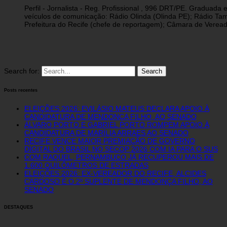
Perfil - Jornalista - Reg. Profissional , 996 DRT/PE. Graduad
veículos de comunicação: Rádio Olinda (Olinda PE); Rádio Tam
Prefeitura do Recife (chefe de reportagem); Câmara de Vereado
Search for:
Posts recentes
ELEIÇÕES 2026: EVILÁSIO MATEUS DECLARA APOIO À
CANDIDATURA DE MENDONÇA FILHO, AO SENADO
ÁLVARO PORTO E GABRIEL PORTO ROMPEM APOIO À
CANDIDATURA DE MARÍLIA ARRAES AO SENADO
RECIFE VENCE MAIOR PREMIAÇÃO DE GOVERNO
DIGITAL DO BRASIL NO SECOP 2026 COM IA PARA O SUS
COM RAQUEL, PERNAMBUCO JÁ RECUPEROU MAIS DE
1.600 QUILÔMETROS DE ESTRADAS
ELEIÇÕES 2026: EX-VEREADOR DO RECIFE, ALCIDES
CARDOSO É O 2º SUPLENTE DE MENDONÇA FILHO, AO
SENADO
DESTAQUES