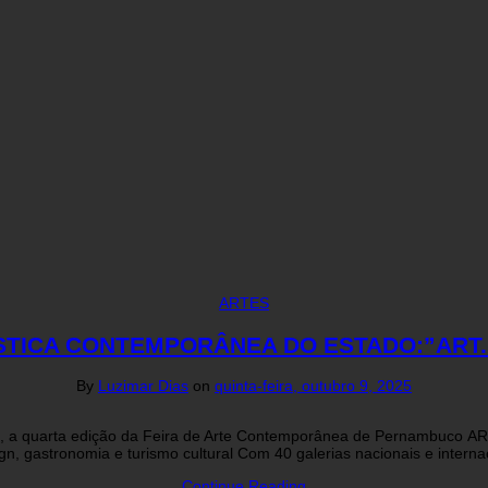
ARTES
ICA CONTEMPORÂNEA DO ESTADO:”ART.P
By
Luzimar Dias
on
quinta-feira, outubro 9, 2025
), a quarta edição da Feira de Arte Contemporânea de Pernambuco A
gn, gastronomia e turismo cultural Com 40 galerias nacionais e inte
Continue Reading