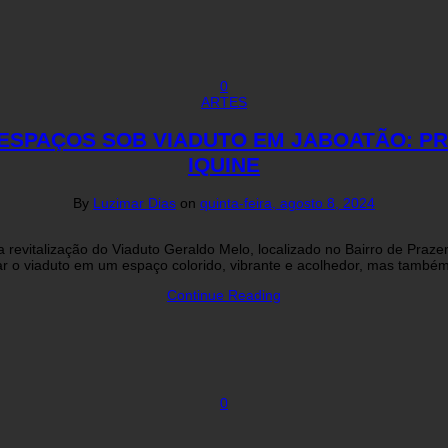
0
ARTES
ESPAÇOS SOB VIADUTO EM JABOATÃO: PR
IQUINE
By
Luzimar Dias
on
quinta-feira, agosto 8, 2024
revitalização do Viaduto Geraldo Melo, localizado no Bairro de Prazeres
r o viaduto em um espaço colorido, vibrante e acolhedor, mas também r
Continue Reading
0