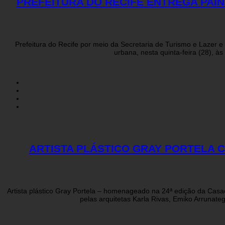
PREFEITURA DO RECIFE ENTREGA PAIN
Prefeitura do Recife por meio da Secretaria de Turismo e Lazer e
urbana, nesta quinta-feira (28), à
ARTISTA PLÁSTICO GRAY PORTELA C
Artista plástico Gray Portela – homenageado na 24ª edição da Casac
pelas arquitetas Karla Rivas, Emiko Arrunate