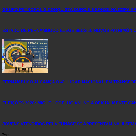
GRUPO PETRÓPOLIS CONQUISTA OURO E BRONZE NA COPA BR
ESTADO DE PERNAMBUCO ELEGE SEUS 10 NOVOS PATRIMÔNIO
PERNAMBUCO ALCANÇA O 4º LUGAR NACIONAL EM TRANSFO
ELEIÇÕES 2026: MIGUEL COELHO ANUNCIA OFICIALMENTE C
JOVENS ATENDIDOS PELA FUNASE SE APRESENTAM NA III SE
Tags