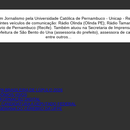
a em Jornalismo pela Universidade Católica de Pernambuco - Unicap - Re
uintes veículos de comunicação: Rádio Olinda (Olinda PE); Rádio Taman
iário de Pernambuco (Recife). Também atuou na Secretaria de Imprens
eitura de São Bento do Una (assessoria do prefeito), assessora de cam
entre outros...
 BRASILEIRA DE LÚPULO 2026
ÔNIOS VIVOS
SFORMAÇÃO DIGITAL
E CANDIDATURA A DEPUTADO FEDERAL
I SEMANA DO CÉREBRO DA UFPE