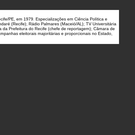
cife/PE, em 1979. Especializações em Ciência Política e
daré (Recife); Rádio Palmares (Maceió/AL); TV Universitária
a da Prefeitura do Recife (chefe de reportagem); Câmara de
panhas eleitorais majoritárias e proporcionais no Estado,