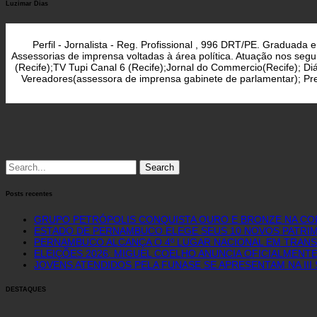
Luzimar Dias
posts
Perfil - Jornalista - Reg. Profissional , 996 DRT/PE. Graduad
Assessorias de imprensa voltadas à área política. Atuação nos seg
(Recife);TV Tupi Canal 6 (Recife);Jornal do Commercio(Recife); D
Vereadores(assessora de imprensa gabinete de parlamentar); Pref
Search
for:
Posts recentes
GRUPO PETRÓPOLIS CONQUISTA OURO E BRONZE NA COPA
ESTADO DE PERNAMBUCO ELEGE SEUS 10 NOVOS PATRIM
PERNAMBUCO ALCANÇA O 4º LUGAR NACIONAL EM TRAN
ELEIÇÕES 2026: MIGUEL COELHO ANUNCIA OFICIALMENT
JOVENS ATENDIDOS PELA FUNASE SE APRESENTAM NA II
DESTAQUES