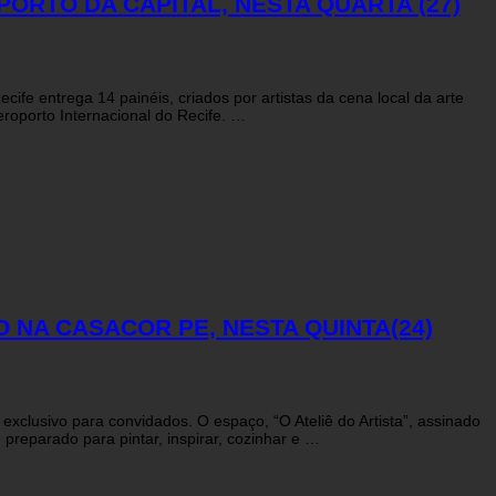
ORTO DA CAPITAL, NESTA QUARTA (27)
fe entrega 14 painéis, criados por artistas da cena local da arte
eroporto Internacional do Recife. …
 NA CASACOR PE, NESTA QUINTA(24)
xclusivo para convidados. O espaço, “O Ateliê do Artista”, assinado
preparado para pintar, inspirar, cozinhar e …