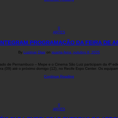
0
ARTES
Z INTEGRAM PROGRAMAÇÃO DA FEIRA DE
By
Luzimar Dias
on
quarta-feira, outubro 8, 2025
tado de Pernambuco – Mepe e o Cinema São Luiz participam da 4ª ed
eira (09) até o próximo domigo (12), no Recife Expo Center. Os equipa
Continue Reading
0
ARTES