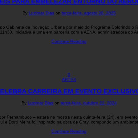
ÉIS PARA EMBELEZAR ENTORNO DO AEROP
By
Luzimar Dias
on
terça-feira, agosto 26, 2025
 do Gabinete de Inovação Urbana por meio do Programa Colorindo o Reci
s 11h30. Iniciativa é uma em parceria com a AENA. administradora do A
Continue Reading
0
ARTES
ELEBRA CARREIRA EM EVENTO EXCLUSIVO
By
Luzimar Dias
on
terça-feira, outubro 22, 2024
or Pernambuco – estará na mostra nesta quinta-feira (24), em evento e
gui e Doró Meira foi inspirado na obra de Gray, compondo um ambiente 
Continue Reading