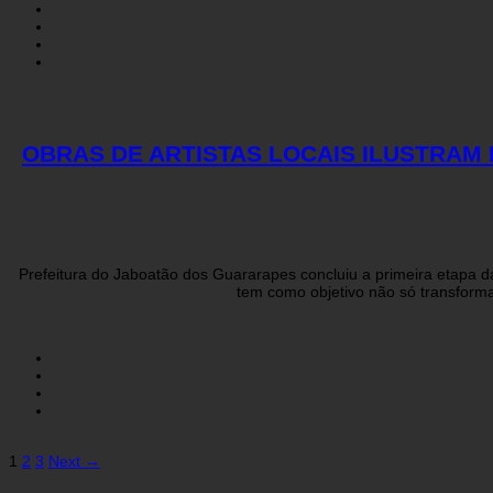
OBRAS DE ARTISTAS LOCAIS ILUSTRAM 
Prefeitura do Jaboatão dos Guararapes concluiu a primeira etapa da 
tem como objetivo não só transforma
Navegação
1
2
3
Next →
por